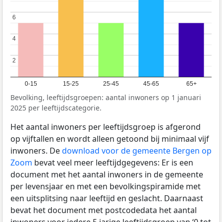
6
6
4
4
2
2
0-15
15-25
25-45
45-65
65+
Bevolking, leeftijdsgroepen: aantal inwoners op 1 januari
2025 per leeftijdscategorie.
Het aantal inwoners per leeftijdsgroep is afgerond
op vijftallen en wordt alleen getoond bij minimaal vijf
inwoners. De
download voor de gemeente Bergen op
Zoom
bevat veel meer leeftijdgegevens: Er is een
document met het aantal inwoners in de gemeente
per levensjaar en met een bevolkingspiramide met
een uitsplitsing naar leeftijd en geslacht. Daarnaast
bevat het document met postcodedata het aantal
inwoners voor iedere 5 jarige leeftijdsgroep van ‘0 tot