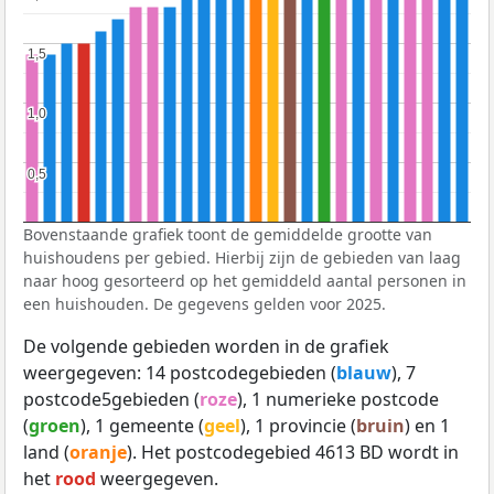
1,5
1,5
1,0
1,0
0,5
0,5
Bovenstaande grafiek toont de gemiddelde grootte van
huishoudens per gebied. Hierbij zijn de gebieden van laag
naar hoog gesorteerd op het gemiddeld aantal personen in
een huishouden. De gegevens gelden voor 2025.
De volgende gebieden worden in de grafiek
weergegeven: 14 postcodegebieden (
blauw
), 7
postcode5gebieden (
roze
), 1 numerieke postcode
(
groen
), 1 gemeente (
geel
), 1 provincie (
bruin
) en 1
land (
oranje
). Het postcodegebied 4613 BD wordt in
het
rood
weergegeven.