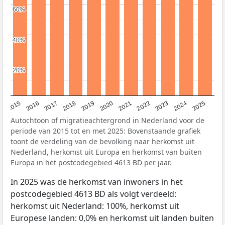
60%
60%
40%
40%
20%
20%
2019
2022
2017
2025
2020
2015
2023
2018
2021
2016
2024
Autochtoon of migratieachtergrond in Nederland voor de
periode van 2015 tot en met 2025: Bovenstaande grafiek
toont de verdeling van de bevolking naar herkomst uit
Nederland, herkomst uit Europa en herkomst van buiten
Europa in het postcodegebied 4613 BD per jaar.
In 2025 was de herkomst van inwoners in het
postcodegebied 4613 BD als volgt verdeeld:
herkomst uit Nederland: 100%, herkomst uit
Europese landen: 0,0% en herkomst uit landen buiten