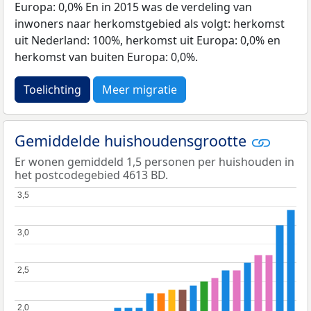
Europa: 0,0% En in 2015 was de verdeling van
inwoners naar herkomstgebied als volgt: herkomst
uit Nederland: 100%, herkomst uit Europa: 0,0% en
herkomst van buiten Europa: 0,0%.
Toelichting
Meer migratie
Gemiddelde huishoudensgrootte
Er wonen gemiddeld 1,5 personen per huishouden in
het postcodegebied 4613 BD.
3,5
3,5
3,0
3,0
2,5
2,5
2,0
2,0