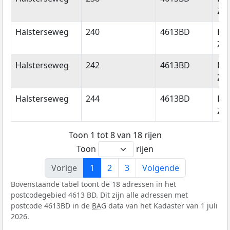
Zo
Halsterseweg
240
4613BD
Be
Zo
Halsterseweg
242
4613BD
Be
Zo
Halsterseweg
244
4613BD
Be
Zo
Toon 1 tot 8 van 18 rijen
Toon
rijen
Vorige
1
2
3
Volgende
Bovenstaande tabel toont de 18 adressen in het
postcodegebied 4613 BD. Dit zijn alle adressen met
postcode 4613BD in de
BAG
data van het Kadaster van 1 juli
2026.