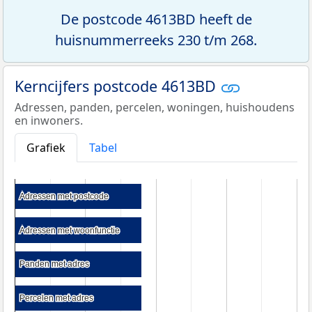
De postcode 4613BD heeft de
huisnummerreeks 230 t/m 268.
Kerncijfers postcode 4613BD
Adressen, panden, percelen, woningen, huishoudens
en inwoners.
Grafiek
Tabel
Adressen met postcode
Adressen met postcode
Adressen met woonfunctie
Adressen met woonfunctie
Panden met adres
Panden met adres
Percelen met adres
Percelen met adres