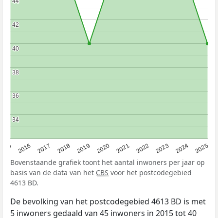
44
44
42
42
40
40
38
38
36
36
34
34
2015
2016
2017
2018
2019
2020
2021
2022
2023
2024
2025
Bovenstaande grafiek toont het aantal inwoners per jaar op
basis van de data van het
CBS
voor het postcodegebied
4613 BD.
De bevolking van het postcodegebied 4613 BD is met
5 inwoners gedaald van 45 inwoners in 2015 tot 40