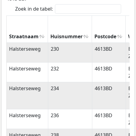
Zoek in de tabel:
Straatnaam
Huisnummer
Postcode
Wo
Straatnaam
Huisnummer
Postcode
Wo
Halsterseweg
230
4613BD
Be
Zo
Halsterseweg
232
4613BD
Be
Zo
Halsterseweg
234
4613BD
Be
Zo
Halsterseweg
236
4613BD
Be
Zo
Halsterseweg
238
4613BD
Be