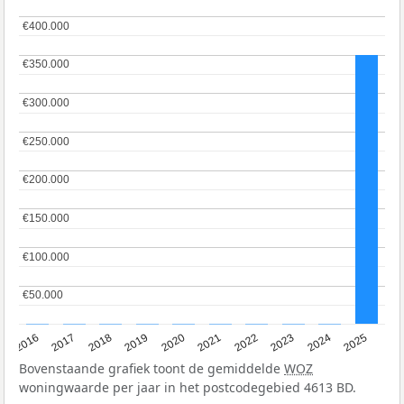
€400.000
€400.000
€350.000
€350.000
€300.000
€300.000
€250.000
€250.000
€200.000
€200.000
€150.000
€150.000
€100.000
€100.000
€50.000
€50.000
2016
2017
2018
2019
2020
2021
2022
2023
2024
2025
Bovenstaande grafiek toont de gemiddelde
WOZ
woningwaarde per jaar in het postcodegebied 4613 BD.