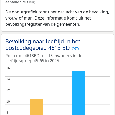
aantallen te zien).
De donutgrafiek toont het geslacht van de bevolking,
vrouw of man. Deze informatie komt uit het
bevolkingsregister van de gemeenten.
Bevolking naar leeftijd in het
postcodegebied 4613 BD
Postcode 4613BD telt 15 inwoners in de
leeftijdsgroep 45-65 in 2025.
16
16
14
14
12
12
10
10
8
8