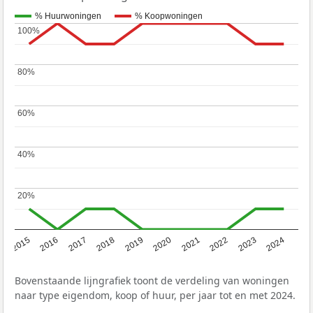
% Huurwoningen
% Koopwoningen
100%
100%
80%
80%
60%
60%
40%
40%
20%
20%
2015
2016
2017
2018
2019
2020
2021
2022
2023
2024
Bovenstaande lijngrafiek toont de verdeling van woningen
naar type eigendom, koop of huur, per jaar tot en met 2024.