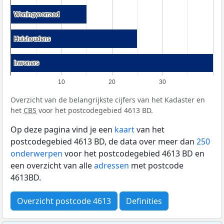
Woningvoorraad
Woningvoorraad
Huishoudens
Huishoudens
Inwoners
Inwoners
10
20
30
Overzicht van de belangrijkste cijfers van het Kadaster en
het
CBS
voor het postcodegebied 4613 BD.
Op deze pagina vind je een
kaart
van het
postcodegebied 4613 BD, de data over meer dan
250
onderwerpen
voor het postcodegebied 4613 BD en
een overzicht van alle
adressen
met postcode
4613BD.
Overzicht postcode 4613
Definities