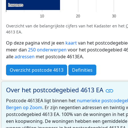
Inwoners
Inwoners
10
20
30
Overzicht van de belangrijkste cijfers van het Kadaster en het
4613 EA.
Op deze pagina vind je een
kaart
van het postcodegebied
meer dan
250 onderwerpen
voor het postcodegebied 46
alle
adressen
met postcode 4613EA.
Overzicht postcode 4613
Definities
Over het postcodegebied 4613 EA
Postcode 4613EA ligt binnen het
numerieke postcodege
Bergen op Zoom
. Er zijn negentien adressen en twintig
postcodegebied 4613 EA. 100% van de woningen in het 
een koopwoning. De woningen hebben een gemiddeld
wonen vijftien inwoners in het postcodegebied 4613 EA,