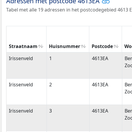
Adressen met postcode 4613EA
Tabel met alle 19 adressen in het postcodegebied 4613 E
Straatnaam
Huisnummer
Postcode
Wo
Straatnaam
Huisnummer
Postcode
Wo
Irissenveld
1
4613EA
Be
Zo
Irissenveld
2
4613EA
Be
Zo
Irissenveld
3
4613EA
Be
Zo