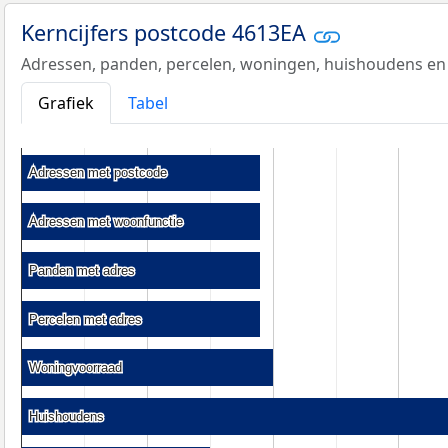
Kerncijfers postcode 4613EA
Adressen, panden, percelen, woningen, huishoudens en
Grafiek
Tabel
Adressen met postcode
Adressen met postcode
Adressen met woonfunctie
Adressen met woonfunctie
Panden met adres
Panden met adres
Percelen met adres
Percelen met adres
Woningvoorraad
Woningvoorraad
Huishoudens
Huishoudens