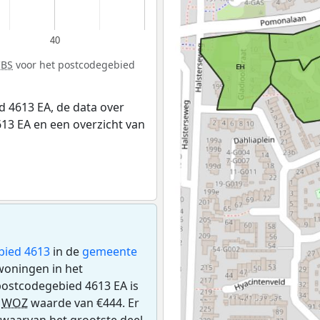
40
CBS
voor het postcodegebied
 4613 EA, de data over
13 EA en een overzicht van
bied 4613
in de
gemeente
 woningen in het
postcodegebied 4613 EA is
e
WOZ
waarde van €444. Er
 waarvan het grootste deel