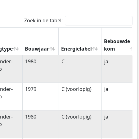
Zoek in de tabel:
Bebouwde
gtype
Bouwjaar
Energielabel
kom
gtype
Bouwjaar
Energielabel
Bebouwde
nder-
1980
C
ja
kom
p
g
nder-
1979
C (voorlopig)
ja
p
g
nder-
1980
C (voorlopig)
ja
p
g