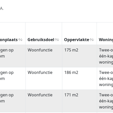
A.
onplaats
Gebruiksdoel
Oppervlakte
Wonin
onplaats
Gebruiksdoel
Oppervlakte
Wonin
rgen op
Woonfunctie
175 m2
Twee-o
om
één-ka
wonin
rgen op
Woonfunctie
186 m2
Twee-o
om
één-ka
wonin
rgen op
Woonfunctie
171 m2
Twee-o
om
één-ka
wonin