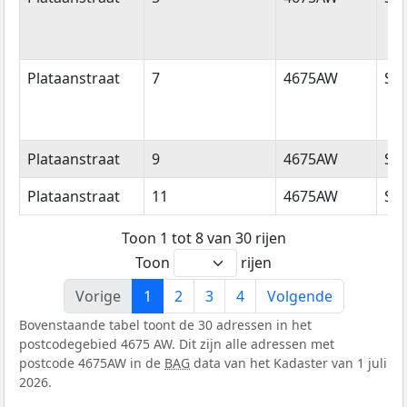
Plataanstraat
7
4675AW
Sin
Plataanstraat
9
4675AW
Sin
Plataanstraat
11
4675AW
Sin
Toon 1 tot 8 van 30 rijen
Toon
rijen
Vorige
1
2
3
4
Volgende
Bovenstaande tabel toont de 30 adressen in het
postcodegebied 4675 AW. Dit zijn alle adressen met
postcode 4675AW in de
BAG
data van het Kadaster van 1 juli
2026.