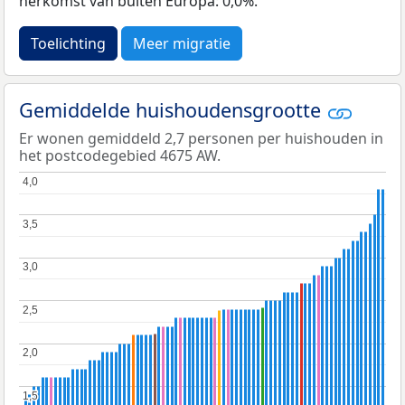
herkomst van buiten Europa: 0,0%.
Toelichting
Meer migratie
Gemiddelde huishoudensgrootte
Er wonen gemiddeld 2,7 personen per huishouden in
het postcodegebied 4675 AW.
4,0
4,0
3,5
3,5
3,0
3,0
2,5
2,5
2,0
2,0
1,5
1,5