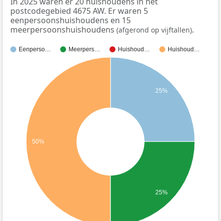
In 2025 waren er 20 huishoudens in het
postcodegebied 4675 AW. Er waren 5
eenpersoonshuishoudens en 15
meerpersoonshuishoudens
.
(afgerond op vijftallen)
Eenperso…
Meerpers…
Huishoud…
Huishoud…
25%
50%
25%