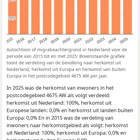
20%
20%
2019
2022
2017
2025
2020
2015
2023
2018
2021
2016
2024
Autochtoon of migratieachtergrond in Nederland voor de
periode van 2015 tot en met 2025: Bovenstaande grafiek
toont de verdeling van de bevolking naar herkomst uit
Nederland, herkomst uit Europa en herkomst van buiten
Europa in het postcodegebied 4675 AW per jaar.
In 2025 was de herkomst van inwoners in het
postcodegebied 4675 AW als volgt verdeeld:
herkomst uit Nederland: 100%, herkomst uit
Europese landen: 0,0% en herkomst uit landen buiten
Europa: 0,0% En in 2015 was de verdeling van
inwoners naar herkomstgebied als volgt: herkomst
uit Nederland: 100%, herkomst uit Europa: 0,0% en