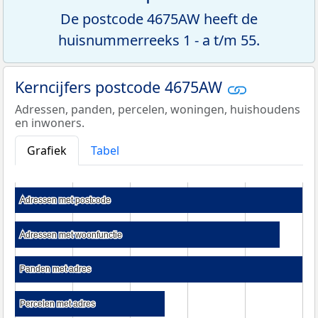
De postcode 4675AW heeft de
huisnummerreeks 1 - a t/m 55.
Kerncijfers postcode 4675AW
Adressen, panden, percelen, woningen, huishoudens
en inwoners.
Grafiek
Tabel
Adressen met postcode
Adressen met postcode
Adressen met woonfunctie
Adressen met woonfunctie
Panden met adres
Panden met adres
Percelen met adres
Percelen met adres