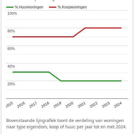
% Huurwoningen
% Koopwoningen
100%
100%
80%
80%
60%
60%
40%
40%
20%
20%
2015
2016
2017
2018
2019
2020
2021
2022
2023
2024
Bovenstaande lijngrafiek toont de verdeling van woningen
naar type eigendom, koop of huur, per jaar tot en met 2024.