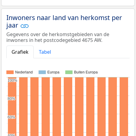
Inwoners naar land van herkomst per
jaar
Gegevens over de herkomstgebieden van de
inwoners in het postcodegebied 4675 AW.
Grafiek
Tabel
Nederland
Europa
Buiten Europa
100%
100%
80%
80%
60%
60%
40%
40%