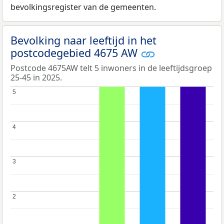
bevolkingsregister van de gemeenten.
Bevolking naar leeftijd in het
postcodegebied 4675 AW
Postcode 4675AW telt 5 inwoners in de leeftijdsgroep
25-45 in 2025.
5
5
4
4
3
3
2
2