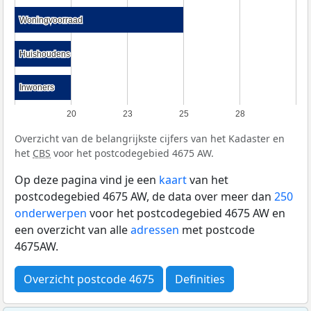
Woningvoorraad
Woningvoorraad
Huishoudens
Huishoudens
Inwoners
Inwoners
20
23
25
28
Overzicht van de belangrijkste cijfers van het Kadaster en
het
CBS
voor het postcodegebied 4675 AW.
Op deze pagina vind je een
kaart
van het
postcodegebied 4675 AW, de data over meer dan
250
onderwerpen
voor het postcodegebied 4675 AW en
een overzicht van alle
adressen
met postcode
4675AW.
Overzicht postcode 4675
Definities