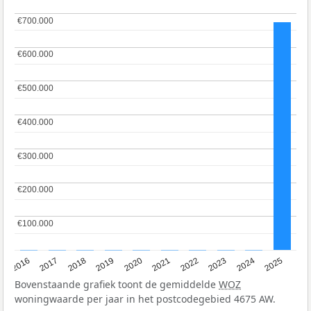
€700.000
€700.000
€600.000
€600.000
€500.000
€500.000
€400.000
€400.000
€300.000
€300.000
€200.000
€200.000
€100.000
€100.000
2016
2017
2018
2019
2020
2021
2022
2023
2024
2025
Bovenstaande grafiek toont de gemiddelde
WOZ
woningwaarde per jaar in het postcodegebied 4675 AW.