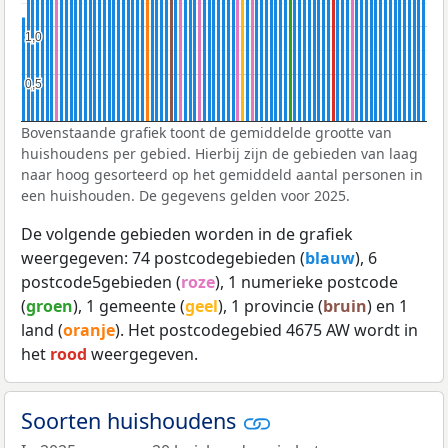
1,0
1,0
0,5
0,5
Bovenstaande grafiek toont de gemiddelde grootte van
huishoudens per gebied. Hierbij zijn de gebieden van laag
naar hoog gesorteerd op het gemiddeld aantal personen in
een huishouden. De gegevens gelden voor 2025.
De volgende gebieden worden in de grafiek
weergegeven: 74 postcodegebieden (
blauw
), 6
postcode5gebieden (
roze
), 1 numerieke postcode
(
groen
), 1 gemeente (
geel
), 1 provincie (
bruin
) en 1
land (
oranje
). Het postcodegebied 4675 AW wordt in
het
rood
weergegeven.
Soorten huishoudens