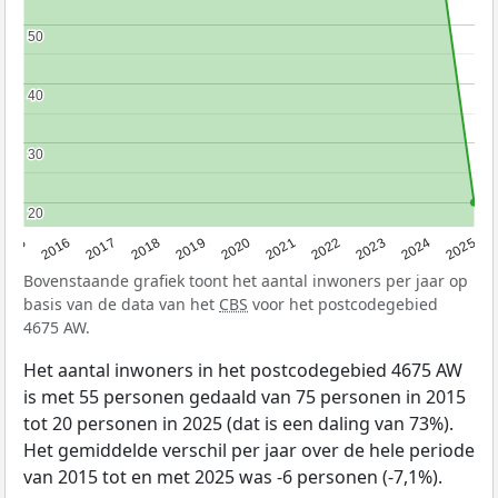
50
50
40
40
30
30
20
20
2015
2016
2017
2018
2019
2020
2021
2022
2023
2024
2025
Bovenstaande grafiek toont het aantal inwoners per jaar op
basis van de data van het
CBS
voor het postcodegebied
4675 AW.
Het aantal inwoners in het postcodegebied 4675 AW
is met 55 personen gedaald van 75 personen in 2015
tot 20 personen in 2025 (dat is een daling van 73%).
Het gemiddelde verschil per jaar over de hele periode
van 2015 tot en met 2025 was -6 personen (-7,1%).