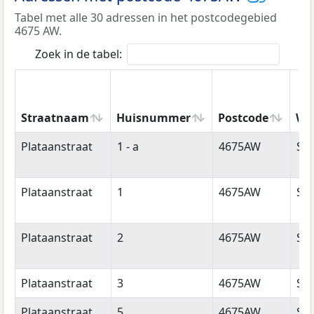
Tabel met alle 30 adressen in het postcodegebied
4675 AW.
Zoek in de tabel:
Straatnaam
Huisnummer
Postcode
Wo
Straatnaam
Huisnummer
Postcode
Wo
Plataanstraat
1 - a
4675AW
Sin
Plataanstraat
1
4675AW
Sin
Plataanstraat
2
4675AW
Sin
Plataanstraat
3
4675AW
Sin
Plataanstraat
5
4675AW
Sin