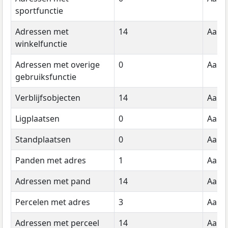
sportfunctie
Adressen met
14
Aanta
winkelfunctie
Adressen met overige
0
Aanta
gebruiksfunctie
Verblijfsobjecten
14
Aanta
Ligplaatsen
0
Aanta
Standplaatsen
0
Aanta
Panden met adres
1
Aanta
Adressen met pand
14
Aanta
Percelen met adres
3
Aanta
Adressen met perceel
14
Aanta