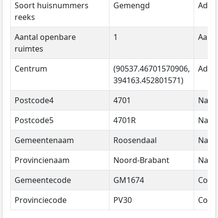
Soort huisnummers
Gemengd
Adre
reeks
Aantal openbare
1
Aanta
ruimtes
Centrum
(90537.46701570906,
Adre
394163.452801571)
Postcode4
4701
Naa
Postcode5
4701R
Naa
Gemeentenaam
Roosendaal
Naa
Provincienaam
Noord-Brabant
Naa
Gemeentecode
GM1674
Code
Provinciecode
PV30
Code