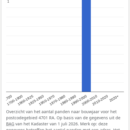
1
1
1950-1970
1990-2000
1900-1925
2020+
1970-1980
<1700
2000-2010
1925-1950
1980-1990
1700-1900
2010-2020
Overzicht van het aantal panden naar bouwjaar voor het
postcodegebied 4701 RA. Op basis van de gegevens uit de
BAG
van het Kadaster van 1 juli 2026. Merk op: deze
gegevens betreffen het aantal panden met een adres. Het