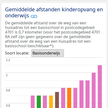
Gemiddelde afstanden kinderopvang en
onderwijs
De gemiddelde afstand over de weg van een
huisadres tot een basisschool in postcodegebied
4701 is 0,7 kilometer (voor het postcodegebied 4701
RA zelf zijn geen gegevens over de gemiddelde
afstand over de weg van een huisadres tot een
basisschool beschikbaar*).
Soort locatie:
Basisonderwijs
1,2
1,2
1
1
0,8
0,8
0,6
0,6