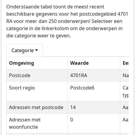
Onderstaande tabel toont de meest recent
beschikbare gegevens voor het postcodegebied 4701
RA voor meer dan 250 onderwerpen! Selecteer een
categorie in de linkerkolom om de onderwerpen in
die categorie weer te geven.
Categorie
Omgeving
Waarde
Eenh
Postcode
4701RA
Naa
Soort regio
Postcode6
Cate
type
Adressen met postcode
14
Aanta
Adressen met
0
Aanta
woonfunctie