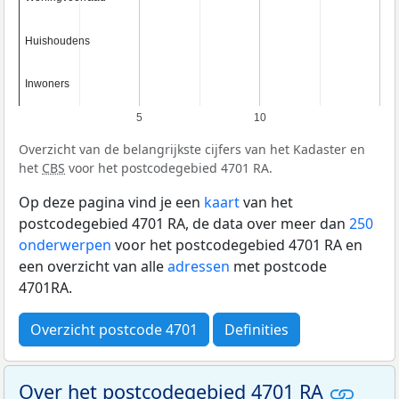
Huishoudens
Huishoudens
Inwoners
Inwoners
5
10
Overzicht van de belangrijkste cijfers van het Kadaster en
het
CBS
voor het postcodegebied 4701 RA.
Op deze pagina vind je een
kaart
van het
postcodegebied 4701 RA, de data over meer dan
250
onderwerpen
voor het postcodegebied 4701 RA en
een overzicht van alle
adressen
met postcode
4701RA.
Overzicht postcode 4701
Definities
Over het postcodegebied 4701 RA