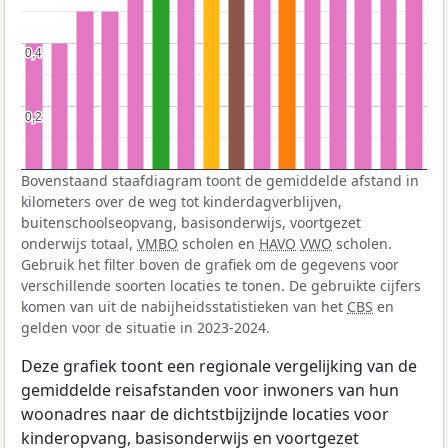
0,4
0,4
0,2
0,2
Bovenstaand staafdiagram toont de gemiddelde afstand in
kilometers over de weg tot kinderdagverblijven,
buitenschoolseopvang, basisonderwijs, voortgezet
onderwijs totaal,
VMBO
scholen en
HAVO
VWO
scholen.
Gebruik het filter boven de grafiek om de gegevens voor
verschillende soorten locaties te tonen. De gebruikte cijfers
komen van uit de nabijheidsstatistieken van het
CBS
en
gelden voor de situatie in 2023-2024.
Deze grafiek toont een regionale vergelijking van de
gemiddelde reisafstanden voor inwoners van hun
woonadres naar de dichtstbijzijnde locaties voor
kinderopvang, basisonderwijs en voortgezet