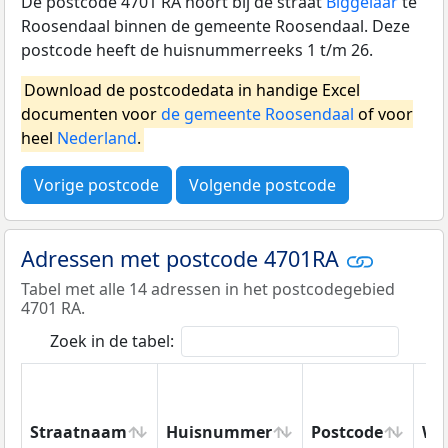
De postcode 4701 RA hoort bij de straat
Biggelaar
te
Roosendaal binnen de gemeente Roosendaal. Deze
postcode heeft de huisnummerreeks 1 t/m 26.
Download de postcodedata in handige Excel
documenten voor
de gemeente Roosendaal
of voor
heel
Nederland
.
Vorige postcode
Volgende postcode
Adressen met postcode 4701RA
Tabel met alle 14 adressen in het postcodegebied
4701 RA.
Zoek in de tabel:
Straatnaam
Huisnummer
Postcode
Wo