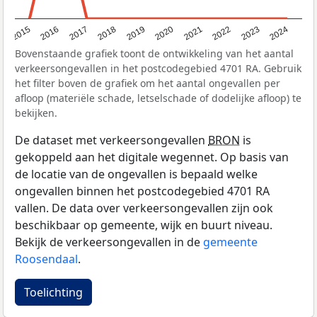
2015
2016
2017
2018
2019
2020
2021
2022
2023
2024
Bovenstaande grafiek toont de ontwikkeling van het aantal
verkeersongevallen in het postcodegebied 4701 RA. Gebruik
het filter boven de grafiek om het aantal ongevallen per
afloop (materiële schade, letselschade of dodelijke afloop) te
bekijken.
De dataset met verkeersongevallen
BRON
is
gekoppeld aan het digitale wegennet. Op basis van
de locatie van de ongevallen is bepaald welke
ongevallen binnen het postcodegebied 4701 RA
vallen. De data over verkeersongevallen zijn ook
beschikbaar op gemeente, wijk en buurt niveau.
Bekijk de verkeersongevallen in de
gemeente
Roosendaal
.
Toelichting