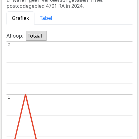
Er waren geen verkeersongevallen in het
postcodegebied 4701 RA in 2024.
Grafiek
Tabel
Afloop:
Totaal
2
2
1
1