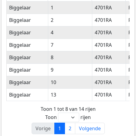
Straatnaam
Huisnummer
Postcode
Wo
Biggelaar
1
4701RA
Ro
Biggelaar
2
4701RA
Ro
Biggelaar
4
4701RA
Ro
Biggelaar
7
4701RA
Ro
Biggelaar
8
4701RA
Ro
Biggelaar
9
4701RA
Ro
Biggelaar
10
4701RA
Ro
Biggelaar
13
4701RA
Ro
Toon 1 tot 8 van 14 rijen
Toon
rijen
Vorige
1
2
Volgende