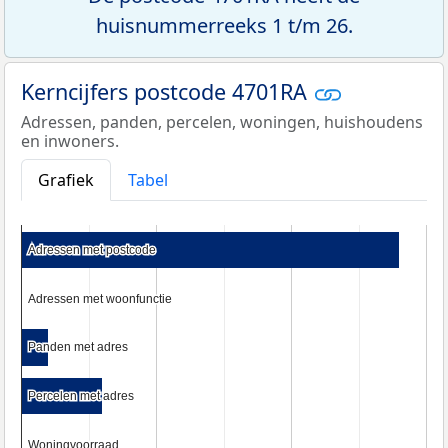
huisnummerreeks 1 t/m 26.
Kerncijfers postcode 4701RA
Adressen, panden, percelen, woningen, huishoudens
en inwoners.
Grafiek
Tabel
Adressen met postcode
Adressen met postcode
Adressen met woonfunctie
Adressen met woonfunctie
Panden met adres
Panden met adres
Percelen met adres
Percelen met adres
Woningvoorraad
Woningvoorraad