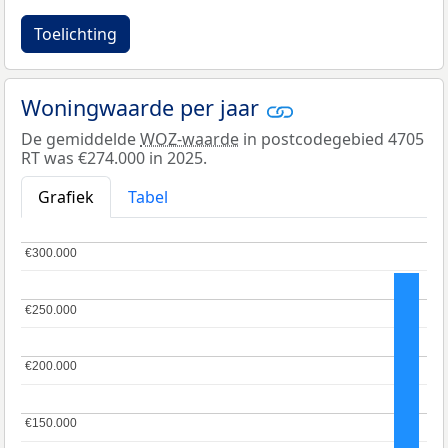
Toelichting
Woningwaarde per jaar
De gemiddelde
WOZ-waarde
in postcodegebied 4705
RT was €274.000 in 2025.
Grafiek
Tabel
€300.000
€300.000
€250.000
€250.000
€200.000
€200.000
€150.000
€150.000