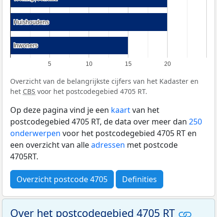
Huishoudens
Huishoudens
Inwoners
Inwoners
5
10
15
20
Overzicht van de belangrijkste cijfers van het Kadaster en
het
CBS
voor het postcodegebied 4705 RT.
Op deze pagina vind je een
kaart
van het
postcodegebied 4705 RT, de data over meer dan
250
onderwerpen
voor het postcodegebied 4705 RT en
een overzicht van alle
adressen
met postcode
4705RT.
Overzicht postcode 4705
Definities
Over het postcodegebied 4705 RT