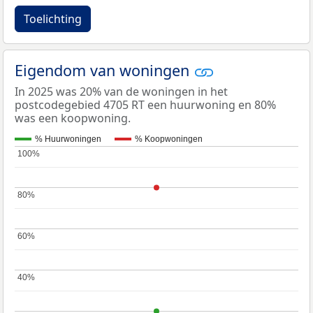
Toelichting
Eigendom van woningen
In 2025 was 20% van de woningen in het
postcodegebied 4705 RT een huurwoning en 80%
was een koopwoning.
% Huurwoningen
% Koopwoningen
100%
100%
80%
80%
60%
60%
40%
40%