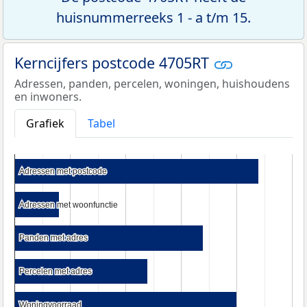
huisnummerreeks 1 - a t/m 15.
Kerncijfers postcode 4705RT
Adressen, panden, percelen, woningen, huishoudens
en inwoners.
Grafiek
Tabel
Adressen met postcode
Adressen met postcode
Adressen met woonfunctie
Adressen met woonfunctie
Panden met adres
Panden met adres
Percelen met adres
Percelen met adres
Woningvoorraad
Woningvoorraad