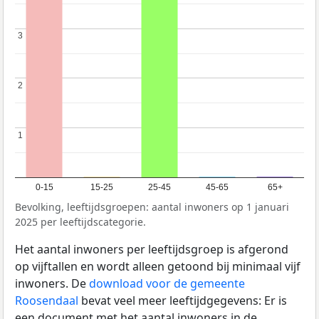
3
3
2
2
1
1
0-15
15-25
25-45
45-65
65+
Bevolking, leeftijdsgroepen: aantal inwoners op 1 januari
2025 per leeftijdscategorie.
Het aantal inwoners per leeftijdsgroep is afgerond
op vijftallen en wordt alleen getoond bij minimaal vijf
inwoners. De
download voor de gemeente
Roosendaal
bevat veel meer leeftijdgegevens: Er is
een document met het aantal inwoners in de