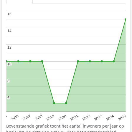
16
16
14
14
12
12
10
10
8
8
6
6
2015
2016
2017
2018
2019
2020
2021
2022
2023
2024
2025
Bovenstaande grafiek toont het aantal inwoners per jaar op