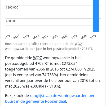
€100.000
€100.000
€50.000
€50.000
2016
2017
2018
2019
2020
2021
2022
2023
2024
2025
Bovenstaande grafiek toont de gemiddelde
WOZ
woningwaarde per jaar in het postcodegebied 4705 RT.
De gemiddelde
WOZ
woningwaarde in het
postcodegebied 4705 RT is met €273.634
toegenomen van €366 in 2016 tot €274.000 in 2025
(dat is een groei van 74.763%). Het gemiddelde
verschil per jaar over de hele periode van 2016 tot en
met 2025 was €30.404 (7.918%).
Bekijk ook de
ranglijst van de woningwaarden per
buurt in de gemeente Roosendaal
.