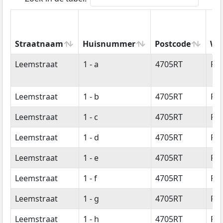
Straatnaam
Huisnummer
Postcode
Wo
Straatnaam
Huisnummer
Postcode
Wo
Leemstraat
1 - a
4705RT
Ro
Leemstraat
1 - b
4705RT
Ro
Leemstraat
1 - c
4705RT
Ro
Leemstraat
1 - d
4705RT
Ro
Leemstraat
1 - e
4705RT
Ro
Leemstraat
1 - f
4705RT
Ro
Leemstraat
1 - g
4705RT
Ro
Leemstraat
1 - h
4705RT
Ro