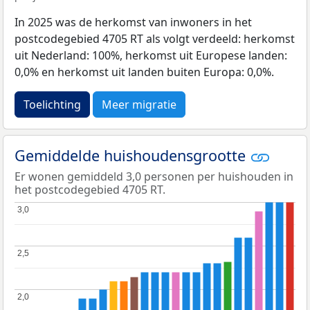
In 2025 was de herkomst van inwoners in het
postcodegebied 4705 RT als volgt verdeeld: herkomst
uit Nederland: 100%, herkomst uit Europese landen:
0,0% en herkomst uit landen buiten Europa: 0,0%.
Toelichting
Meer migratie
Gemiddelde huishoudensgrootte
Er wonen gemiddeld 3,0 personen per huishouden in
het postcodegebied 4705 RT.
3,0
3,0
2,5
2,5
2,0
2,0