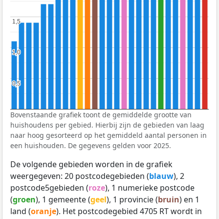
1,5
1,5
1,0
1,0
0,5
0,5
Bovenstaande grafiek toont de gemiddelde grootte van
huishoudens per gebied. Hierbij zijn de gebieden van laag
naar hoog gesorteerd op het gemiddeld aantal personen in
een huishouden. De gegevens gelden voor 2025.
De volgende gebieden worden in de grafiek
weergegeven: 20 postcodegebieden (
blauw
), 2
postcode5gebieden (
roze
), 1 numerieke postcode
(
groen
), 1 gemeente (
geel
), 1 provincie (
bruin
) en 1
land (
oranje
). Het postcodegebied 4705 RT wordt in