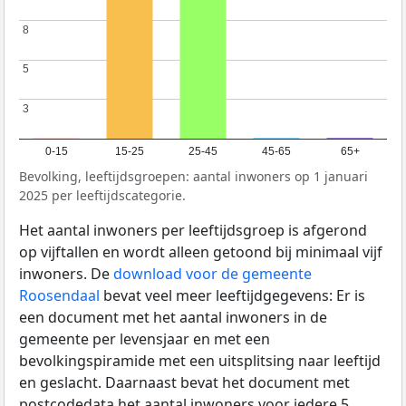
8
8
5
5
3
3
0-15
15-25
25-45
45-65
65+
Bevolking, leeftijdsgroepen: aantal inwoners op 1 januari
2025 per leeftijdscategorie.
Het aantal inwoners per leeftijdsgroep is afgerond
op vijftallen en wordt alleen getoond bij minimaal vijf
inwoners. De
download voor de gemeente
Roosendaal
bevat veel meer leeftijdgegevens: Er is
een document met het aantal inwoners in de
gemeente per levensjaar en met een
bevolkingspiramide met een uitsplitsing naar leeftijd
en geslacht. Daarnaast bevat het document met
postcodedata het aantal inwoners voor iedere 5