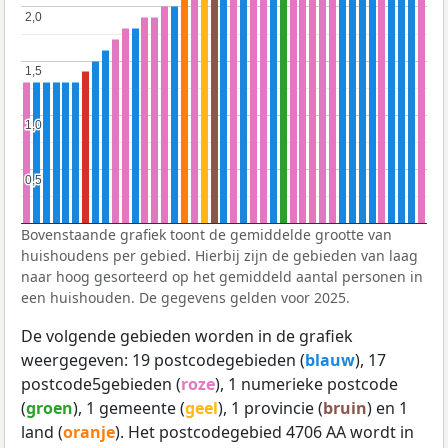
2,0
2,0
1,5
1,5
1,0
1,0
0,5
0,5
Bovenstaande grafiek toont de gemiddelde grootte van
huishoudens per gebied. Hierbij zijn de gebieden van laag
naar hoog gesorteerd op het gemiddeld aantal personen in
een huishouden. De gegevens gelden voor 2025.
De volgende gebieden worden in de grafiek
weergegeven: 19 postcodegebieden (
blauw
), 17
postcode5gebieden (
roze
), 1 numerieke postcode
(
groen
), 1 gemeente (
geel
), 1 provincie (
bruin
) en 1
land (
oranje
). Het postcodegebied 4706 AA wordt in