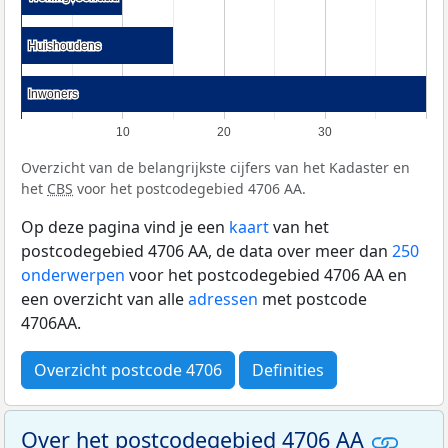
Huishoudens
Huishoudens
Inwoners
Inwoners
10
20
30
Overzicht van de belangrijkste cijfers van het Kadaster en
het
CBS
voor het postcodegebied 4706 AA.
Op deze pagina vind je een
kaart
van het
postcodegebied 4706 AA, de data over meer dan
250
onderwerpen
voor het postcodegebied 4706 AA en
een overzicht van alle
adressen
met postcode
4706AA.
Overzicht postcode 4706
Definities
Over het postcodegebied 4706 AA