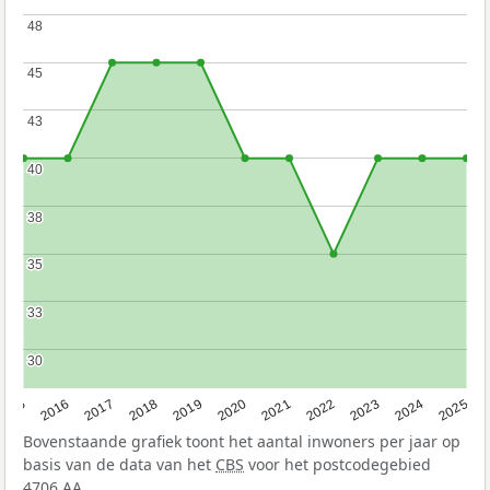
48
48
45
45
43
43
40
40
38
38
35
35
33
33
30
30
2015
2016
2017
2018
2019
2020
2021
2022
2023
2024
2025
Bovenstaande grafiek toont het aantal inwoners per jaar op
basis van de data van het
CBS
voor het postcodegebied
4706 AA.