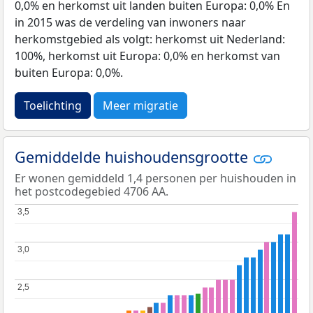
0,0% en herkomst uit landen buiten Europa: 0,0% En
in 2015 was de verdeling van inwoners naar
herkomstgebied als volgt: herkomst uit Nederland:
100%, herkomst uit Europa: 0,0% en herkomst van
buiten Europa: 0,0%.
Toelichting
Meer migratie
Gemiddelde huishoudensgrootte
Er wonen gemiddeld 1,4 personen per huishouden in
het postcodegebied 4706 AA.
3,5
3,5
3,0
3,0
2,5
2,5