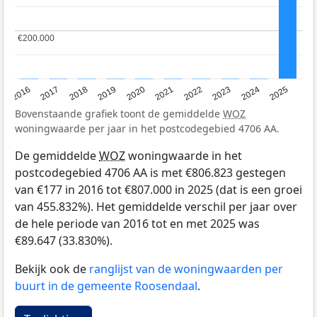
€200.000
€200.000
2016
2017
2018
2019
2020
2021
2022
2023
2024
2025
Bovenstaande grafiek toont de gemiddelde
WOZ
woningwaarde per jaar in het postcodegebied 4706 AA.
De gemiddelde
WOZ
woningwaarde in het
postcodegebied 4706 AA is met €806.823 gestegen
van €177 in 2016 tot €807.000 in 2025 (dat is een groei
van 455.832%). Het gemiddelde verschil per jaar over
de hele periode van 2016 tot en met 2025 was
€89.647 (33.830%).
Bekijk ook de
ranglijst van de woningwaarden per
buurt in de gemeente Roosendaal
.