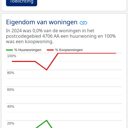
Toelichting
Eigendom van woningen
In 2024 was 0,0% van de woningen in het
postcodegebied 4706 AA een huurwoning en 100%
was een koopwoning.
% Huurwoningen
% Koopwoningen
100%
100%
80%
80%
60%
60%
40%
40%
20%
20%