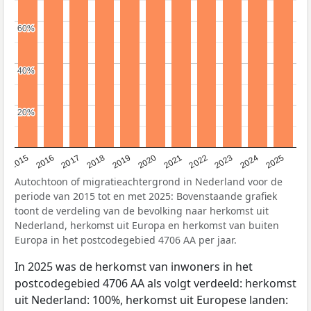
60%
60%
40%
40%
20%
20%
2019
2022
2017
2025
2020
2015
2023
2018
2021
2016
2024
Autochtoon of migratieachtergrond in Nederland voor de
periode van 2015 tot en met 2025: Bovenstaande grafiek
toont de verdeling van de bevolking naar herkomst uit
Nederland, herkomst uit Europa en herkomst van buiten
Europa in het postcodegebied 4706 AA per jaar.
In 2025 was de herkomst van inwoners in het
postcodegebied 4706 AA als volgt verdeeld: herkomst
uit Nederland: 100%, herkomst uit Europese landen: