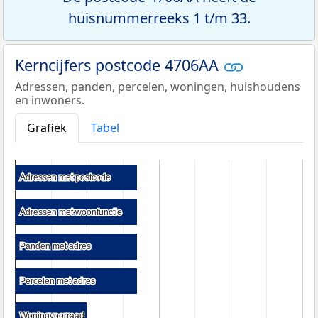
huisnummerreeks 1 t/m 33.
Kerncijfers postcode 4706AA
Adressen, panden, percelen, woningen, huishoudens
en inwoners.
Grafiek
Tabel
Adressen met postcode
Adressen met postcode
Adressen met woonfunctie
Adressen met woonfunctie
Panden met adres
Panden met adres
Percelen met adres
Percelen met adres
Woningvoorraad
Woningvoorraad