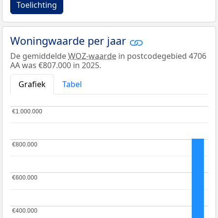
Toelichting
Woningwaarde per jaar
De gemiddelde
WOZ-waarde
in postcodegebied 4706
AA was €807.000 in 2025.
Grafiek
Tabel
€1.000.000
€1.000.000
€800.000
€800.000
€600.000
€600.000
€400.000
€400.000