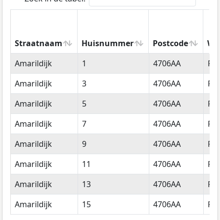
Straatnaam
Huisnummer
Postcode
Wo
Straatnaam
Huisnummer
Postcode
Wo
Amarildijk
1
4706AA
Ro
Amarildijk
3
4706AA
Ro
Amarildijk
5
4706AA
Ro
Amarildijk
7
4706AA
Ro
Amarildijk
9
4706AA
Ro
Amarildijk
11
4706AA
Ro
Amarildijk
13
4706AA
Ro
Amarildijk
15
4706AA
Ro