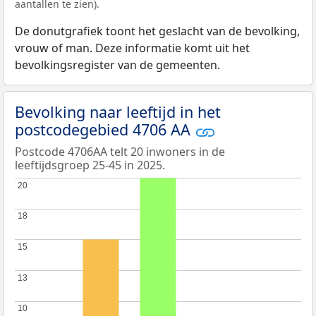
aantallen te zien).
De donutgrafiek toont het geslacht van de bevolking,
vrouw of man. Deze informatie komt uit het
bevolkingsregister van de gemeenten.
Bevolking naar leeftijd in het
postcodegebied 4706 AA
Postcode 4706AA telt 20 inwoners in de
leeftijdsgroep 25-45 in 2025.
20
20
18
18
15
15
13
13
10
10