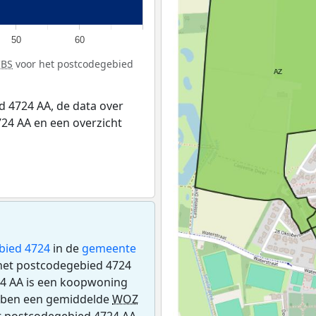
50
60
CBS
voor het postcodegebied
 4724 AA, de data over
24 AA en een overzicht
bied 4724
in de
gemeente
n het postcodegebied 4724
24 AA is een koopwoning
ebben een gemiddelde
WOZ
t postcodegebied 4724 AA.