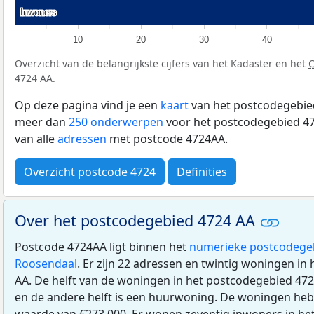
Inwoners
Inwoners
10
20
30
40
Overzicht van de belangrijkste cijfers van het Kadaster en het
4724 AA.
Op deze pagina vind je een
kaart
van het postcodegebied
meer dan
250 onderwerpen
voor het postcodegebied 47
van alle
adressen
met postcode 4724AA.
Overzicht postcode 4724
Definities
Over het postcodegebied 4724 AA
Postcode 4724AA ligt binnen het
numerieke postcodege
Roosendaal
. Er zijn 22 adressen en twintig woningen i
AA. De helft van de woningen in het postcodegebied 47
en de andere helft is een huurwoning. De woningen h
waarde van €273.000. Er wonen zeventig inwoners in he