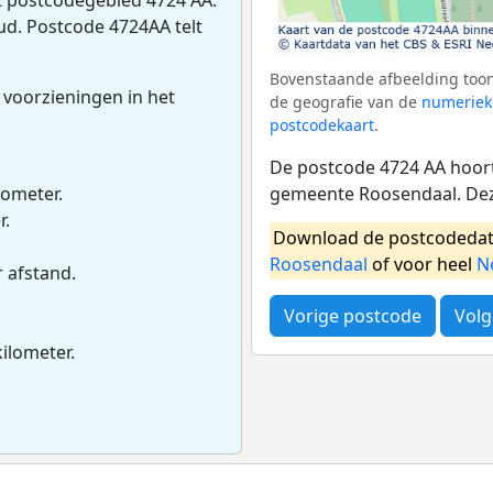
ud. Postcode 4724AA telt
Bovenstaande afbeelding toon
 voorzieningen in het
de geografie van de
numeriek
postcodekaart
.
De postcode 4724 AA hoort
gemeente Roosendaal. Dez
lometer.
r.
Download de postcodedat
Roosendaal
of voor heel
N
r afstand.
Vorige postcode
Volg
kilometer.