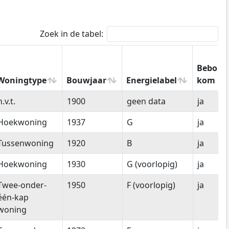
Zoek in de tabel:
Bebouw
Woningtype
Bouwjaar
Energielabel
kom
Woningtype
Bouwjaar
Energielabel
Bebou
n.v.t.
1900
geen data
ja
kom
Hoekwoning
1937
G
ja
Tussenwoning
1920
B
ja
Hoekwoning
1930
G (voorlopig)
ja
Twee-onder-
1950
F (voorlopig)
ja
één-kap
woning