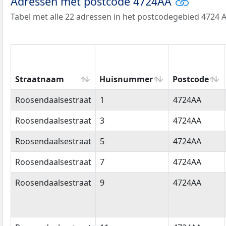
Adressen met postcode 4724AA
Tabel met alle 22 adressen in het postcodegebied 4724 A
Straatnaam
Huisnummer
Postcode
Straatnaam
Huisnummer
Postcode
Roosendaalsestraat
1
4724AA
Roosendaalsestraat
3
4724AA
Roosendaalsestraat
5
4724AA
Roosendaalsestraat
7
4724AA
Roosendaalsestraat
9
4724AA