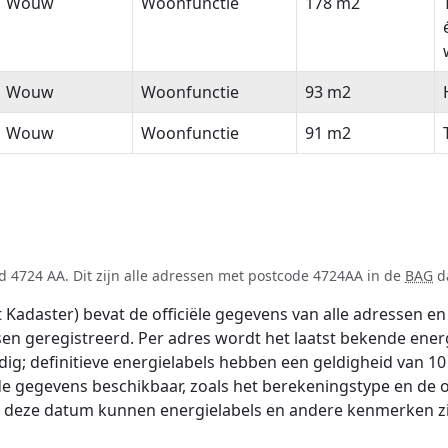
Wouw
Woonfunctie
178 m2
Wouw
Woonfunctie
93 m2
Wouw
Woonfunctie
91 m2
 4724 AA. Dit zijn alle adressen met postcode 4724AA in de
BAG
da
adaster) bevat de officiële gegevens van alle adressen en 
tsen geregistreerd. Per adres wordt het laatst bekende ener
ldig; definitieve energielabels hebben een geldigheid van 1
de gegevens beschikbaar, zoals het berekeningstype en de
na deze datum kunnen energielabels en andere kenmerken zij