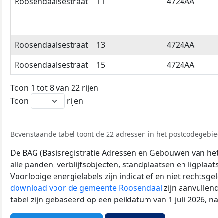
Roosendaalsestraat
11
4724AA
Roosendaalsestraat
13
4724AA
Roosendaalsestraat
15
4724AA
Toon 1 tot 8 van 22 rijen
Toon
rijen
Bovenstaande tabel toont de 22 adressen in het postcodegebied
De BAG (Basisregistratie Adressen en Gebouwen van het K
alle panden, verblijfsobjecten, standplaatsen en ligplaa
Voorlopige energielabels zijn indicatief en niet rechtsge
download voor de gemeente Roosendaal
zijn aanvullen
tabel zijn gebaseerd op een peildatum van 1 juli 2026, 