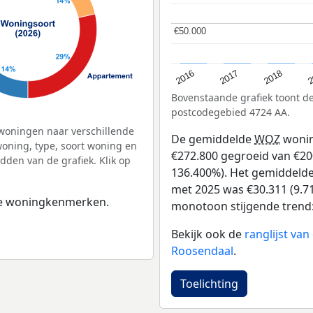
€50.000
€50.000
2
2016
2018
2017
Bovenstaande grafiek toont 
postcodegebied 4724 AA.
woningen naar verschillende
De gemiddelde
WOZ
wonin
ning, type, soort woning en
€272.800 gegroeid van €200 
dden van de grafiek. Klik op
136.400%). Het gemiddelde 
met 2025 was €30.311 (9.71
 de woningkenmerken.
monotoon stijgende trend: D
Bekijk ook de
ranglijst va
Roosendaal
.
Toelichting