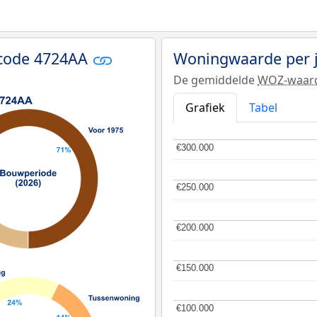
tcode 4724AA
Woningwaarde per 
De gemiddelde
WOZ-waar
Grafiek
Tabel
€300.000
€300.000
€250.000
€250.000
€200.000
€200.000
€150.000
€150.000
€100.000
€100.000