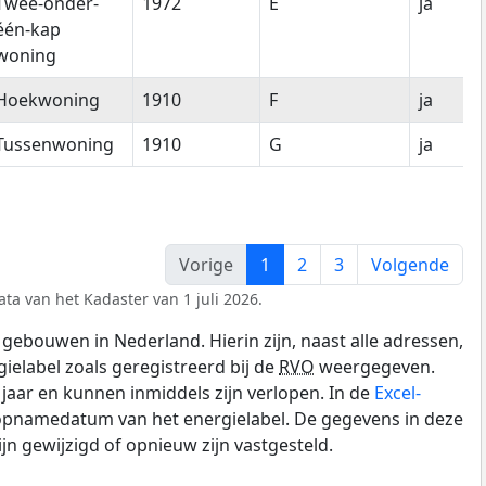
Twee-onder-
1972
E
ja
één-kap
woning
Hoekwoning
1910
F
ja
Tussenwoning
1910
G
ja
Vorige
1
2
3
Volgende
ta van het Kadaster van 1 juli 2026.
gebouwen in Nederland. Hierin zijn, naast alle adressen,
gielabel zoals geregistreerd bij de
RVO
weergegeven.
0 jaar en kunnen inmiddels zijn verlopen. In de
Excel-
 opnamedatum van het energielabel. De gegevens in deze
n gewijzigd of opnieuw zijn vastgesteld.