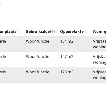
.
onplaats
Gebruiksdoel
Oppervlakte
Wonin
onplaats
Gebruiksdoel
Oppervlakte
Wonin
rle
Woonfunctie
154 m2
Vrijsta
wonin
rle
Woonfunctie
127 m2
Vrijsta
wonin
rle
Woonfunctie
128 m2
Vrijsta
wonin