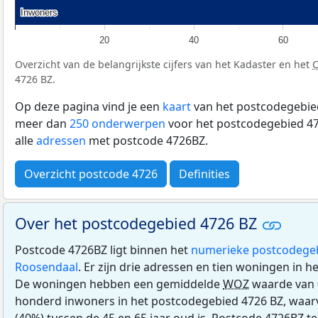
Inwoners
Inwoners
20
40
60
Overzicht van de belangrijkste cijfers van het Kadaster en het
4726 BZ.
Op deze pagina vind je een
kaart
van het postcodegebied
meer dan
250 onderwerpen
voor het postcodegebied 47
alle
adressen
met postcode 4726BZ.
Overzicht postcode 4726
Definities
Over het postcodegebied 4726 BZ
Postcode 4726BZ ligt binnen het
numerieke postcodege
Roosendaal
. Er zijn drie adressen en tien woningen in 
De woningen hebben een gemiddelde
WOZ
waarde van 
honderd inwoners in het postcodegebied 4726 BZ, waarv
(40%) tussen de 45 en 65 jaar oud is. Postcode 4726BZ te