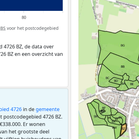
80
CBS
voor het postcodegebied
 4726 BZ, de data over
26 BZ en een overzicht van
bied 4726
in de
gemeente
het postcodegebied 4726 BZ.
€338.000. Er wonen
an het grootste deel
lt vijftien huishoudens van