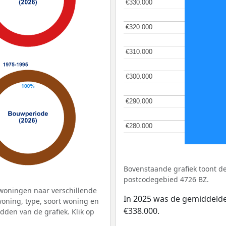
€330.000
€330.000
€320.000
€320.000
€310.000
€310.000
€300.000
€300.000
€290.000
€290.000
€280.000
€280.000
Bovenstaande grafiek toont 
postcodegebied 4726 BZ.
woningen naar verschillende
In 2025 was de gemiddeld
ning, type, soort woning en
€338.000.
dden van de grafiek. Klik op