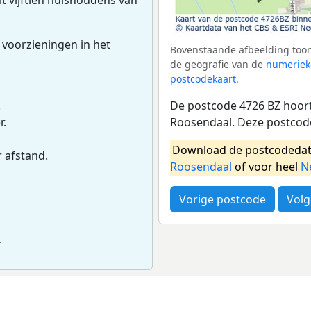
 voorzieningen in het
Bovenstaande afbeelding toon
de geografie van de
numeriek
postcodekaart
.
De postcode 4726 BZ hoort
.
Roosendaal. Deze postcod
r.
Download de postcodedat
r afstand.
Roosendaal
of voor heel
N
Vorige postcode
Volg
.