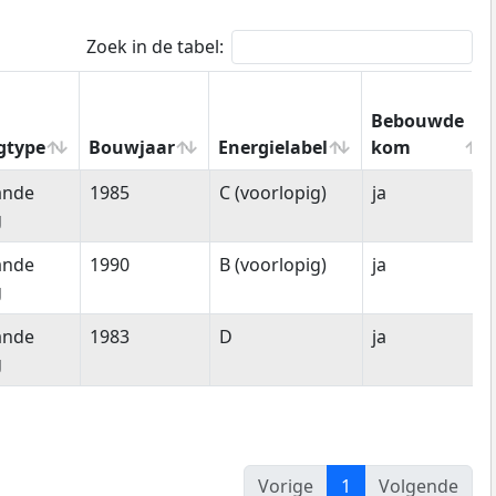
Zoek in de tabel:
Bebouwde
gtype
Bouwjaar
Energielabel
kom
gtype
Bouwjaar
Energielabel
Bebouwde
ande
1985
C (voorlopig)
ja
kom
g
ande
1990
B (voorlopig)
ja
g
ande
1983
D
ja
g
Vorige
1
Volgende