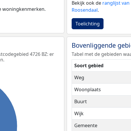
Bekijk ook de
ranglijst va
 de woningkenmerken.
Roosendaal
.
Toelichting
Bovenliggende geb
tcodegebied 4726 BZ: er
Tabel met de gebieden waa
n.
Soort gebied
Weg
Woonplaats
Buurt
Wijk
Gemeente