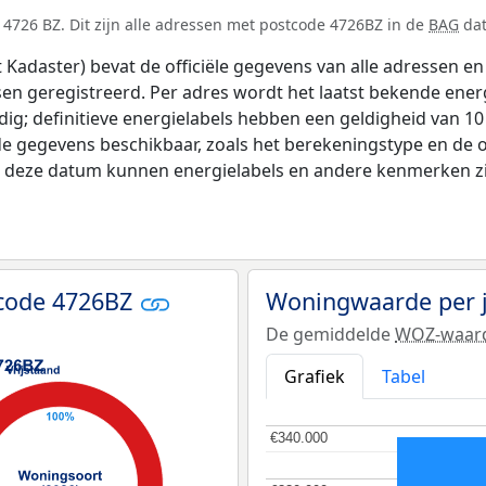
4726 BZ. Dit zijn alle adressen met postcode 4726BZ in de
BAG
dat
adaster) bevat de officiële gegevens van alle adressen en 
tsen geregistreerd. Per adres wordt het laatst bekende ener
ldig; definitieve energielabels hebben een geldigheid van 1
de gegevens beschikbaar, zoals het berekeningstype en de
na deze datum kunnen energielabels en andere kenmerken zij
tcode 4726BZ
Woningwaarde per 
De gemiddelde
WOZ-waar
Grafiek
Tabel
€340.000
€340.000