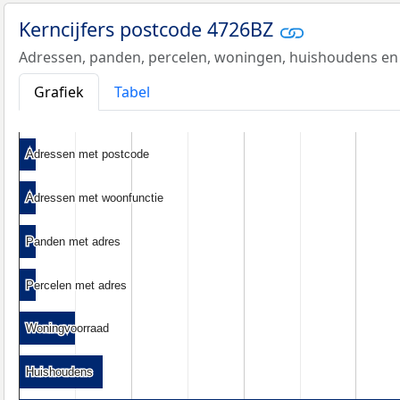
Kerncijfers postcode 4726BZ
Adressen, panden, percelen, woningen, huishoudens en
Grafiek
Tabel
Adressen met postcode
Adressen met postcode
Adressen met woonfunctie
Adressen met woonfunctie
Panden met adres
Panden met adres
Percelen met adres
Percelen met adres
Woningvoorraad
Woningvoorraad
Huishoudens
Huishoudens