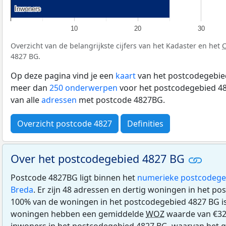
Inwoners
Inwoners
10
20
30
Overzicht van de belangrijkste cijfers van het Kadaster en het
4827 BG.
Op deze pagina vind je een
kaart
van het postcodegebied
meer dan
250 onderwerpen
voor het postcodegebied 48
van alle
adressen
met postcode 4827BG.
Overzicht postcode 4827
Definities
Over het postcodegebied 4827 BG
Postcode 4827BG ligt binnen het
numerieke postcodege
Breda
. Er zijn 48 adressen en dertig woningen in het p
100% van de woningen in het postcodegebied 4827 BG i
woningen hebben een gemiddelde
WOZ
waarde van €32
inwoners in het postcodegebied 4827 BG, waarvan het g