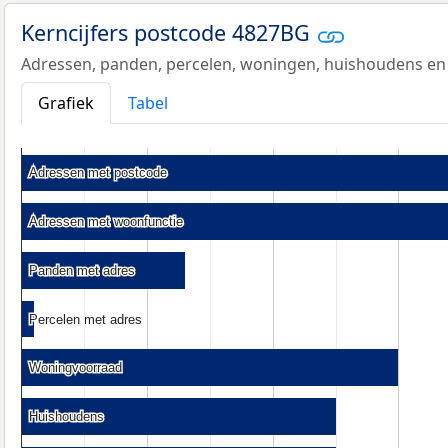
Kerncijfers postcode 4827BG
Adressen, panden, percelen, woningen, huishoudens en
Grafiek
Tabel
Adressen met postcode
Adressen met postcode
Adressen met woonfunctie
Adressen met woonfunctie
Panden met adres
Panden met adres
Percelen met adres
Percelen met adres
Woningvoorraad
Woningvoorraad
Huishoudens
Huishoudens