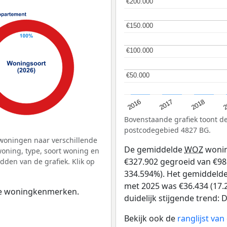
€200.000
€200.000
€150.000
€150.000
€100.000
€100.000
€50.000
€50.000
2
2016
2018
2017
Bovenstaande grafiek toont 
postcodegebied 4827 BG.
woningen naar verschillende
De gemiddelde
WOZ
wonin
ning, type, soort woning en
€327.902 gegroeid van €98 
dden van de grafiek. Klik op
334.594%). Het gemiddelde 
met 2025 was €36.434 (17.2
 de woningkenmerken.
duidelijk stijgende trend: D
Bekijk ook de
ranglijst va