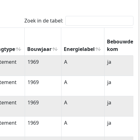
Zoek in de tabel:
Bebouwde
gtype
Bouwjaar
Energielabel
kom
ngtype
Bouwjaar
Energielabel
Bebouwde
tement
1969
A
ja
kom
tement
1969
A
ja
tement
1969
A
ja
tement
1969
A
ja