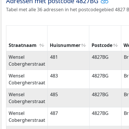
Adressen met postcode 4827BG
Tabel met alle 36 adressen in het postcodegebied 4827 
Straatnaam
Huisnummer
Postcode
W
Straatnaam
Huisnummer
Postcode
W
Wensel
481
4827BG
Br
Cobergherstraat
Wensel
483
4827BG
Br
Cobergherstraat
Wensel
485
4827BG
Br
Cobergherstraat
Wensel
487
4827BG
Br
Cobergherstraat