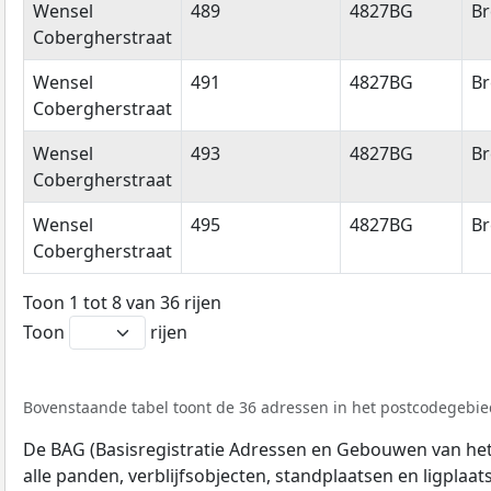
Wensel
489
4827BG
Br
Cobergherstraat
Wensel
491
4827BG
Br
Cobergherstraat
Wensel
493
4827BG
Br
Cobergherstraat
Wensel
495
4827BG
Br
Cobergherstraat
Toon 1 tot 8 van 36 rijen
Toon
rijen
Bovenstaande tabel toont de 36 adressen in het postcodegebie
De BAG (Basisregistratie Adressen en Gebouwen van het K
alle panden, verblijfsobjecten, standplaatsen en ligplaa