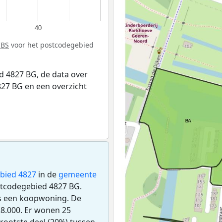
40
CBS
voor het postcodegebied
 4827 BG, de data over
27 BG en een overzicht
bied 4827
in de
gemeente
ostcodegebied 4827 BG.
s een koopwoning. De
8.000. Er wonen 25
rootste deel (20%) tussen