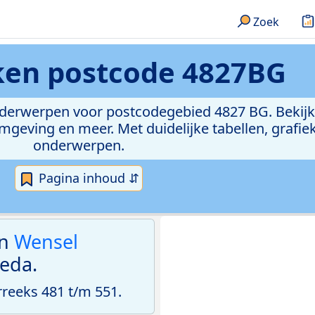
Zoek
eken
postcode 4827BG
onderwerpen voor postcodegebied 4827 BG. Bekijk
geving en meer. Met duidelijke tabellen, grafieke
onderwerpen.
Pagina inhoud ⇵
an
Wensel
eda.
eeks 481 t/m 551.