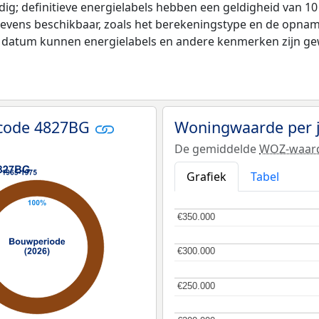
ldig; definitieve energielabels hebben een geldigheid van 1
evens beschikbaar, zoals het berekeningstype en de opnam
e datum kunnen energielabels en andere kenmerken zijn gew
tcode 4827BG
Woningwaarde per 
De gemiddelde
WOZ-waar
Grafiek
Tabel
€350.000
€350.000
€300.000
€300.000
€250.000
€250.000