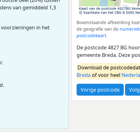
oudens van gemiddeld 1,3
Bovenstaande afbeelding toon
 voorzieningen in het
de geografie van de
numeriek
postcodekaart
.
De postcode 4827 BG hoort
gemeente Breda. Deze pos
r.
Download de postcodedat
Breda
of voor heel
Nederl
d.
Vorige postcode
Volg