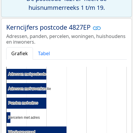
huisnummerreeks 1 t/m 19.
Kerncijfers postcode 4827EP
Adressen, panden, percelen, woningen, huishoudens
en inwoners.
Grafiek
Tabel
Adressen met postcode
Adressen met postcode
Adressen met woonfunctie
Adressen met woonfunctie
Panden met adres
Panden met adres
Percelen met adres
Percelen met adres
Woningvoorraad
Woningvoorraad