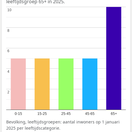
leeftijdsgroep 65+ in 2025.
10
10
8
8
6
6
4
4
2
2
0-15
15-25
25-45
45-65
65+
Bevolking, leeftijdsgroepen: aantal inwoners op 1 januari
2025 per leeftijdscategorie.