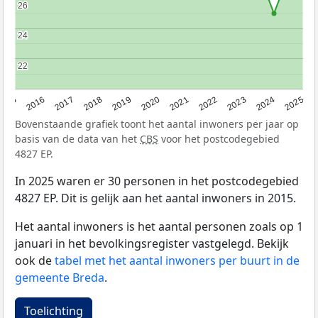
26
26
24
24
22
22
2015
2016
2017
2018
2019
2020
2021
2022
2023
2024
2025
Bovenstaande grafiek toont het aantal inwoners per jaar op
basis van de data van het
CBS
voor het postcodegebied
4827 EP.
In 2025 waren er 30 personen in het postcodegebied
4827 EP. Dit is gelijk aan het aantal inwoners in 2015.
Het aantal inwoners is het aantal personen zoals op 1
januari in het bevolkingsregister vastgelegd. Bekijk
ook de
tabel met het aantal inwoners per buurt in de
gemeente Breda
.
Toelichting