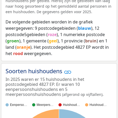
huishoudens per gebied. Hierbij zijn de gebieden van laag
naar hoog gesorteerd op het gemiddeld aantal personen in
een huishouden. De gegevens gelden voor 2025.
De volgende gebieden worden in de grafiek
weergegeven: 9 postcodegebieden (
blauw
), 12
postcode5gebieden (
roze
), 1 numerieke postcode
(
groen
), 1 gemeente (
geel
), 1 provincie (
bruin
) en 1
land (
oranje
). Het postcodegebied 4827 EP wordt in
het
rood
weergegeven.
Soorten huishoudens
In 2025 waren er 15 huishoudens in het
postcodegebied 4827 EP. Er waren 10
eenpersoonshuishoudens en 5
meerpersoonshuishoudens
.
(afgerond op vijftallen)
Eenperso…
Meerpers…
Huishoud…
Huishoud…