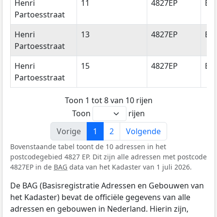
Henri
11
4827EP
Br
Partoesstraat
Henri
13
4827EP
Br
Partoesstraat
Henri
15
4827EP
Br
Partoesstraat
Toon 1 tot 8 van 10 rijen
Toon
rijen
Vorige
1
2
Volgende
Bovenstaande tabel toont de 10 adressen in het
postcodegebied 4827 EP. Dit zijn alle adressen met postcode
4827EP in de
BAG
data van het Kadaster van 1 juli 2026.
De BAG (Basisregistratie Adressen en Gebouwen van
het Kadaster) bevat de officiële gegevens van alle
adressen en gebouwen in Nederland. Hierin zijn,