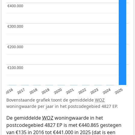
€400.000
€400.000
€300.000
€300.000
€200.000
€200.000
€100.000
€100.000
2016
2017
2018
2019
2020
2021
2022
2023
2024
2025
Bovenstaande grafiek toont de gemiddelde
WOZ
woningwaarde per jaar in het postcodegebied 4827 EP.
De gemiddelde
WOZ
woningwaarde in het
postcodegebied 4827 EP is met €440.865 gestegen
van €135 in 2016 tot €441.000 in 2025 (dat is een