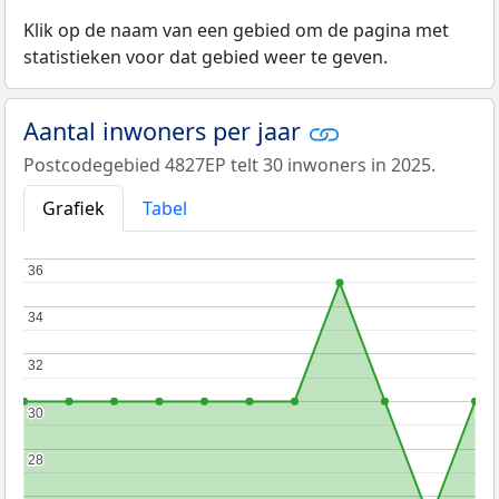
Klik op de naam van een gebied om de pagina met
statistieken voor dat gebied weer te geven.
Aantal inwoners per jaar
Postcodegebied 4827EP telt 30 inwoners in 2025.
Grafiek
Tabel
36
36
34
34
32
32
30
30
28
28