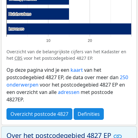
Huishoudens
Huishoudens
Inwoners
Inwoners
10
20
Overzicht van de belangrijkste cijfers van het Kadaster en
het
CBS
voor het postcodegebied 4827 EP.
Op deze pagina vind je een
kaart
van het
postcodegebied 4827 EP, de data over meer dan
250
onderwerpen
voor het postcodegebied 4827 EP en
een overzicht van alle
adressen
met postcode
4827EP.
Overzicht postcode 4827
Definities
Over het postcodegebied 4827 EP