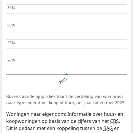
80%
80%
60%
60%
40%
40%
20%
20%
2025
Bovenstaande lijngrafiek toont de verdeling van woningen
naar type eigendom, koop of huur, per jaar tot en met 2025.
Woningen naar eigendom: Informatie over huur- en
koopwoningen op basis van de cijfers van het
CBS
.
Dit is gedaan met een koppeling tussen de
BAG
en