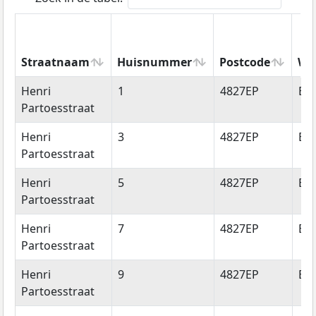
Straatnaam
Huisnummer
Postcode
Wo
Straatnaam
Huisnummer
Postcode
Wo
Henri
1
4827EP
Br
Partoesstraat
Henri
3
4827EP
Br
Partoesstraat
Henri
5
4827EP
Br
Partoesstraat
Henri
7
4827EP
Br
Partoesstraat
Henri
9
4827EP
Br
Partoesstraat