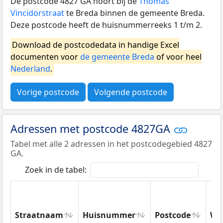
De postcode 4827 GA hoort bij de
Thomas
Vincidorstraat
te Breda binnen de gemeente Breda.
Deze postcode heeft de huisnummerreeks 1 t/m 2.
Download de postcodedata in handige Excel
documenten voor
de gemeente Breda
of voor heel
Nederland
.
Vorige postcode
Volgende postcode
Adressen met postcode 4827GA
Tabel met alle 2 adressen in het postcodegebied 4827
GA.
Zoek in de tabel:
Straatnaam
Huisnummer
Postcode
Wo