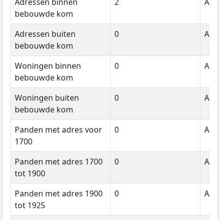
Adressen binnen
2
Aant
bebouwde kom
Adressen buiten
0
Aant
bebouwde kom
Woningen binnen
0
Aant
bebouwde kom
Woningen buiten
0
Aant
bebouwde kom
Panden met adres voor
0
Aant
1700
Panden met adres 1700
0
Aant
tot 1900
Panden met adres 1900
0
Aant
tot 1925