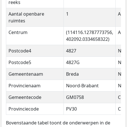
reeks
Aantal openbare
1
Aant
ruimtes
Centrum
(114116.12787773756,
Adr
402092.0334658322)
Postcode4
4827
Na
Postcode5
4827G
Na
Gemeentenaam
Breda
Na
Provincienaam
Noord-Brabant
Na
Gemeentecode
GM0758
Cod
Provinciecode
PV30
Cod
Bovenstaande tabel toont de onderwerpen in de