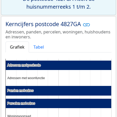
huisnummerreeks 1 t/m 2.
Kerncijfers postcode 4827GA
Adressen, panden, percelen, woningen, huishoudens
en inwoners.
Grafiek
Tabel
Adressen met postcode
Adressen met postcode
Adressen met woonfunctie
Adressen met woonfunctie
Panden met adres
Panden met adres
Percelen met adres
Percelen met adres
Woningvoorraad
Woningvoorraad