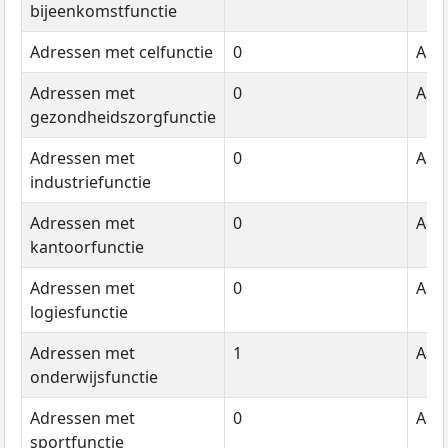
bijeenkomstfunctie
Adressen met celfunctie
0
Aant
Adressen met
0
Aant
gezondheidszorgfunctie
Adressen met
0
Aant
industriefunctie
Adressen met
0
Aant
kantoorfunctie
Adressen met
0
Aant
logiesfunctie
Adressen met
1
Aant
onderwijsfunctie
Adressen met
0
Aant
sportfunctie