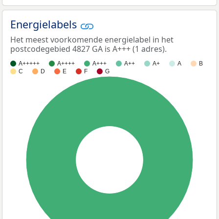
Energielabels
Het meest voorkomende energielabel in het
postcodegebied 4827 GA is A+++ (1 adres).
A+++++
A++++
A+++
A++
A+
A
B
C
D
E
F
G
100%