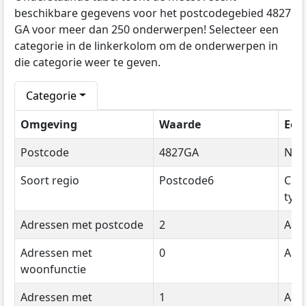
beschikbare gegevens voor het postcodegebied 4827
GA voor meer dan 250 onderwerpen! Selecteer een
categorie in de linkerkolom om de onderwerpen in
die categorie weer te geven.
Categorie
Omgeving
Waarde
Een
Postcode
4827GA
Na
Soort regio
Postcode6
Cat
typ
Adressen met postcode
2
Aant
Adressen met
0
Aant
woonfunctie
Adressen met
1
Aant