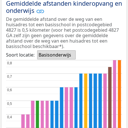
Gemiddelde afstanden kinderopvang en
onderwijs
De gemiddelde afstand over de weg van een
huisadres tot een basisschool in postcodegebied
4827 is 0,5 kilometer (voor het postcodegebied 4827
GA zelf zijn geen gegevens over de gemiddelde
afstand over de weg van een huisadres tot een
basisschool beschikbaar*).
Soort locatie:
Basisonderwijs
0,8
0,8
0,7
0,7
0,6
0,6
0,5
0,5
0,4
0,4