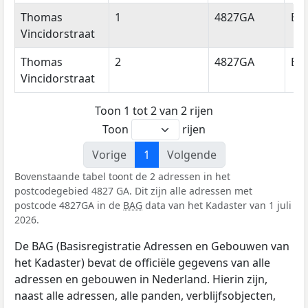
Straatnaam
Huisnummer
Postcode
Wo
Thomas
1
4827GA
Br
Vincidorstraat
Thomas
2
4827GA
Br
Vincidorstraat
Toon 1 tot 2 van 2 rijen
Toon
rijen
Vorige
1
Volgende
Bovenstaande tabel toont de 2 adressen in het
postcodegebied 4827 GA. Dit zijn alle adressen met
postcode 4827GA in de
BAG
data van het Kadaster van 1 juli
2026.
De BAG (Basisregistratie Adressen en Gebouwen van
het Kadaster) bevat de officiële gegevens van alle
adressen en gebouwen in Nederland. Hierin zijn,
naast alle adressen, alle panden, verblijfsobjecten,