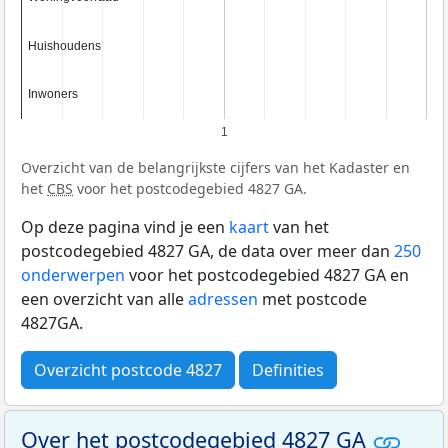
Huishoudens
Huishoudens
Inwoners
Inwoners
1
Overzicht van de belangrijkste cijfers van het Kadaster en
het
CBS
voor het postcodegebied 4827 GA.
Op deze pagina vind je een
kaart
van het
postcodegebied 4827 GA, de data over meer dan
250
onderwerpen
voor het postcodegebied 4827 GA en
een overzicht van alle
adressen
met postcode
4827GA.
Overzicht postcode 4827
Definities
Over het postcodegebied 4827 GA