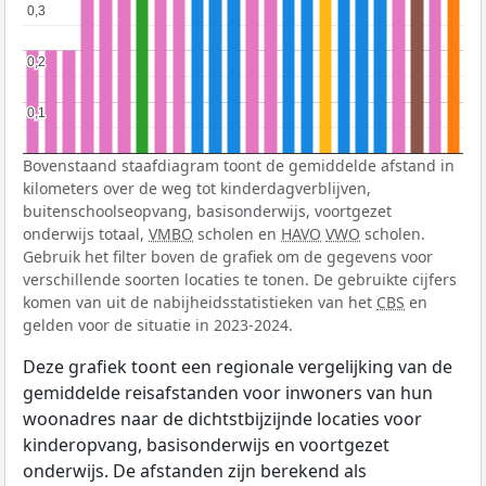
0,3
0,3
0,2
0,2
0,1
0,1
Bovenstaand staafdiagram toont de gemiddelde afstand in
kilometers over de weg tot kinderdagverblijven,
buitenschoolseopvang, basisonderwijs, voortgezet
onderwijs totaal,
VMBO
scholen en
HAVO
VWO
scholen.
Gebruik het filter boven de grafiek om de gegevens voor
verschillende soorten locaties te tonen. De gebruikte cijfers
komen van uit de nabijheidsstatistieken van het
CBS
en
gelden voor de situatie in 2023-2024.
Deze grafiek toont een regionale vergelijking van de
gemiddelde reisafstanden voor inwoners van hun
woonadres naar de dichtstbijzijnde locaties voor
kinderopvang, basisonderwijs en voortgezet
onderwijs. De afstanden zijn berekend als