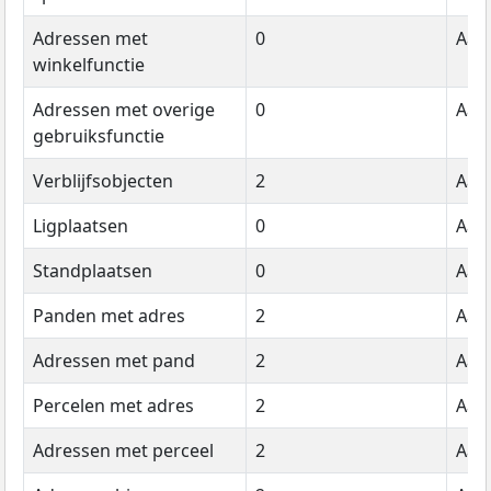
Adressen met
0
Aant
winkelfunctie
Adressen met overige
0
Aant
gebruiksfunctie
Verblijfsobjecten
2
Aant
Ligplaatsen
0
Aant
Standplaatsen
0
Aant
Panden met adres
2
Aant
Adressen met pand
2
Aant
Percelen met adres
2
Aant
Adressen met perceel
2
Aant