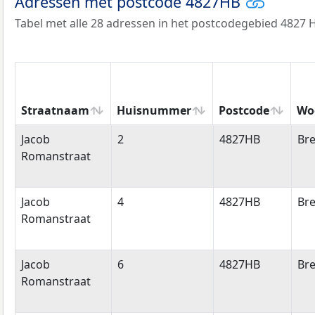
Adressen met postcode 4827HB
Tabel met alle 28 adressen in het postcodegebied 4827 
Straatnaam
Huisnummer
Postcode
Wo
Straatnaam
Huisnummer
Postcode
Wo
Jacob
2
4827HB
Br
Romanstraat
Jacob
4
4827HB
Br
Romanstraat
Jacob
6
4827HB
Br
Romanstraat