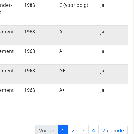
nder-
1988
C (voorlopig)
ja
p
g
tement
1968
A
ja
tement
1968
A
ja
tement
1968
A+
ja
tement
1968
A+
ja
Vorige
1
2
3
4
Volgende