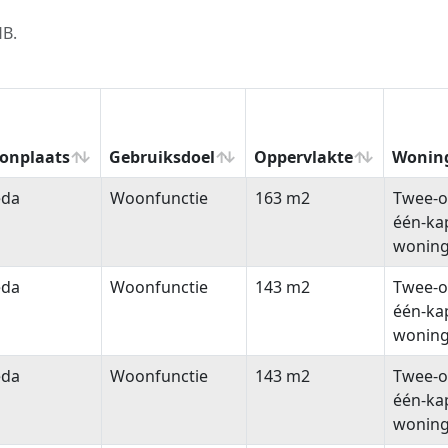
HB.
onplaats
Gebruiksdoel
Oppervlakte
Wonin
onplaats
Gebruiksdoel
Oppervlakte
Wonin
eda
Woonfunctie
163 m2
Twee-o
één-ka
wonin
eda
Woonfunctie
143 m2
Twee-o
één-ka
wonin
eda
Woonfunctie
143 m2
Twee-o
één-ka
wonin