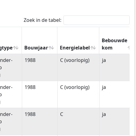
Zoek in de tabel:
Bebouwde
gtype
Bouwjaar
Energielabel
kom
gtype
Bouwjaar
Energielabel
Bebouwde
nder-
1988
C (voorlopig)
ja
kom
p
g
nder-
1988
C (voorlopig)
ja
p
g
nder-
1988
C
ja
p
g