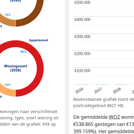
€500.000
€500.000
€400.000
€400.000
€300.000
€300.000
€200.000
€200.000
€100.000
€100.000
2
2016
2018
2017
Bovenstaande grafiek toont 
postcodegebied 4827 HB.
woningen naar verschillende
De gemiddelde
WOZ
wonin
ning, type, soort woning en
€538.865 gestegen van €135 
dden van de grafiek. Klik op
399.159%). Het gemiddelde 