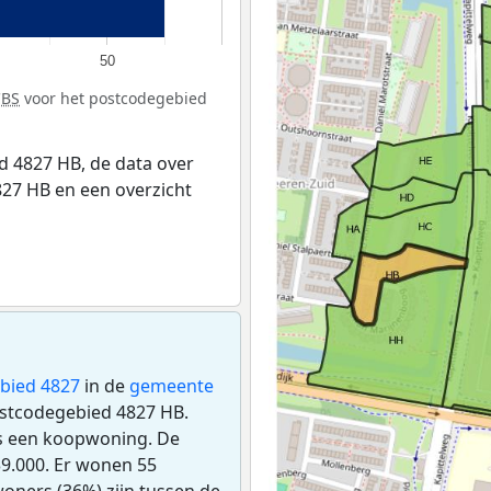
50
CBS
voor het postcodegebied
 4827 HB, de data over
27 HB en een overzicht
bied 4827
in de
gemeente
postcodegebied 4827 HB.
s een koopwoning. De
9.000. Er wonen 55
oners (36%) zijn tussen de