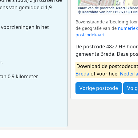
dens van gemiddeld 1,9
Bovenstaande afbeelding toon
 voorzieningen in het
de geografie van de
numeriek
postcodekaart
.
De postcode 4827 HB hoort
gemeente Breda. Deze pos
r.
Download de postcodedat
Breda
of voor heel
Nederl
van 0,9 kilometer.
Vorige postcode
Volg