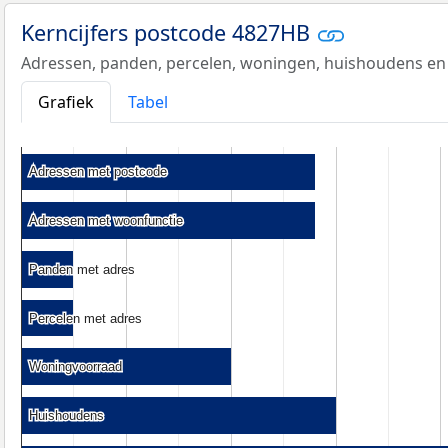
Kerncijfers postcode 4827HB
Adressen, panden, percelen, woningen, huishoudens en
Grafiek
Tabel
Adressen met postcode
Adressen met postcode
Adressen met woonfunctie
Adressen met woonfunctie
Panden met adres
Panden met adres
Percelen met adres
Percelen met adres
Woningvoorraad
Woningvoorraad
Huishoudens
Huishoudens