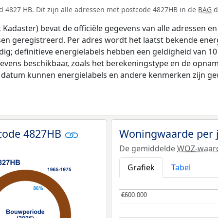
d 4827 HB. Dit zijn alle adressen met postcode 4827HB in de
BAG
d
adaster) bevat de officiële gegevens van alle adressen en 
tsen geregistreerd. Per adres wordt het laatst bekende ener
ldig; definitieve energielabels hebben een geldigheid van 1
evens beschikbaar, zoals het berekeningstype en de opnam
e datum kunnen energielabels en andere kenmerken zijn gew
tcode 4827HB
Woningwaarde per 
De gemiddelde
WOZ-waar
Grafiek
Tabel
€600.000
€600.000