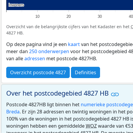
Inwoners
Inwoners
10
20
30
40
Overzicht van de belangrijkste cijfers van het Kadaster en het
4827 HB.
Op deze pagina vind je een
kaart
van het postcodegebied
meer dan
250 onderwerpen
voor het postcodegebied 48
van alle
adressen
met postcode 4827HB.
Overzicht postcode 4827
Definities
Over het postcodegebied 4827 HB
Postcode 4827HB ligt binnen het
numerieke postcodege
Breda
. Er zijn 28 adressen en twintig woningen in het 
100% van de woningen in het postcodegebied 4827 HB i
woningen hebben een gemiddelde
WOZ
waarde van €53
inwoners in het postcodegebied 4827 HB. De meeste inw