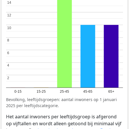
14
14
12
12
10
10
8
8
6
6
4
4
2
2
0-15
15-25
25-45
45-65
65+
Bevolking, leeftijdsgroepen: aantal inwoners op 1 januari
2025 per leeftijdscategorie.
Het aantal inwoners per leeftijdsgroep is afgerond
op vijftallen en wordt alleen getoond bij minimaal vijf