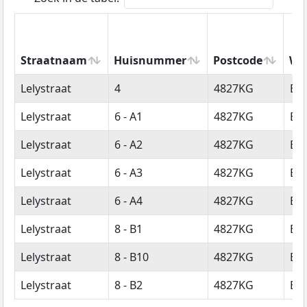
Straatnaam
Huisnummer
Postcode
Wo
Straatnaam
Huisnummer
Postcode
Wo
Lelystraat
4
4827KG
Br
Lelystraat
6 - A1
4827KG
Br
Lelystraat
6 - A2
4827KG
Br
Lelystraat
6 - A3
4827KG
Br
Lelystraat
6 - A4
4827KG
Br
Lelystraat
8 - B1
4827KG
Br
Lelystraat
8 - B10
4827KG
Br
Lelystraat
8 - B2
4827KG
Br