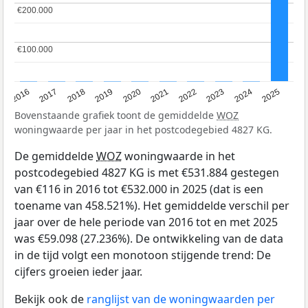
€200.000
€200.000
€100.000
€100.000
2016
2017
2018
2019
2020
2021
2022
2023
2024
2025
Bovenstaande grafiek toont de gemiddelde
WOZ
woningwaarde per jaar in het postcodegebied 4827 KG.
De gemiddelde
WOZ
woningwaarde in het
postcodegebied 4827 KG is met €531.884 gestegen
van €116 in 2016 tot €532.000 in 2025 (dat is een
toename van 458.521%). Het gemiddelde verschil per
jaar over de hele periode van 2016 tot en met 2025
was €59.098 (27.236%). De ontwikkeling van de data
in de tijd volgt een monotoon stijgende trend: De
cijfers groeien ieder jaar.
Bekijk ook de
ranglijst van de woningwaarden per