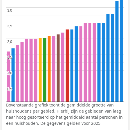
3,0
3,0
2,5
2,5
2,0
2,0
1,5
1,5
1,0
1,0
0,5
0,5
Bovenstaande grafiek toont de gemiddelde grootte van
huishoudens per gebied. Hierbij zijn de gebieden van laag
naar hoog gesorteerd op het gemiddeld aantal personen in
een huishouden. De gegevens gelden voor 2025.