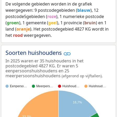
De volgende gebieden worden in de grafiek
weergegeven: 9 postcodegebieden (
blauw
), 12
postcode5gebieden (
roze
), 1 numerieke postcode
(
groen
), 1 gemeente (
geel
), 1 provincie (
bruin
) en 1
land (
oranje
). Het postcodegebied 4827 KG wordt in
het
rood
weergegeven.
Soorten huishoudens
In 2025 waren er 35 huishoudens in het
postcodegebied 4827 KG. Er waren 5
eenpersoonshuishoudens en 25
meerpersoonshuishoudens
.
(afgerond op vijftallen)
Eenperso…
Meerpers…
Huishoud…
Huishoud…
16,7%
33,3%