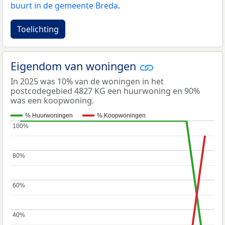
buurt in de gemeente Breda
.
Toelichting
Eigendom van woningen
In 2025 was 10% van de woningen in het
postcodegebied 4827 KG een huurwoning en 90%
was een koopwoning.
% Huurwoningen
% Koopwoningen
100%
100%
80%
80%
60%
60%
40%
40%