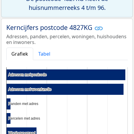
huisnummerreeks 4 t/m 96.
Kerncijfers postcode 4827KG
Adressen, panden, percelen, woningen, huishoudens
en inwoners.
Grafiek
Tabel
Adressen met postcode
Adressen met postcode
Adressen met woonfunctie
Adressen met woonfunctie
Panden met adres
Panden met adres
Percelen met adres
Percelen met adres
Woningvoorraad
Woningvoorraad