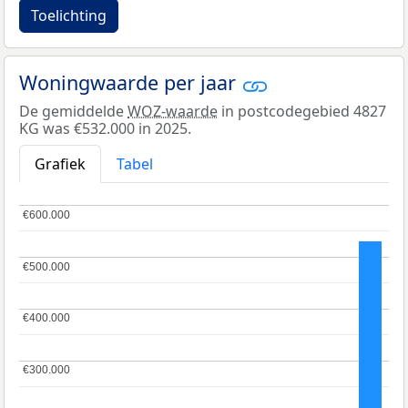
Toelichting
Woningwaarde per jaar
De gemiddelde
WOZ-waarde
in postcodegebied 4827
KG was €532.000 in 2025.
Grafiek
Tabel
€600.000
€600.000
€500.000
€500.000
€400.000
€400.000
€300.000
€300.000