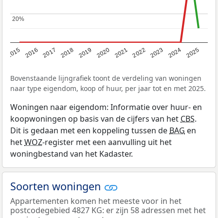
20%
20%
2019
2022
2025
2017
2020
2023
2015
2018
2021
2024
2016
Bovenstaande lijngrafiek toont de verdeling van woningen
naar type eigendom, koop of huur, per jaar tot en met 2025.
Woningen naar eigendom: Informatie over huur- en
koopwoningen op basis van de cijfers van het
CBS
.
Dit is gedaan met een koppeling tussen de
BAG
en
het
WOZ
-register met een aanvulling uit het
woningbestand van het Kadaster.
Soorten woningen
Appartementen komen het meeste voor in het
postcodegebied 4827 KG: er zijn 58 adressen met het