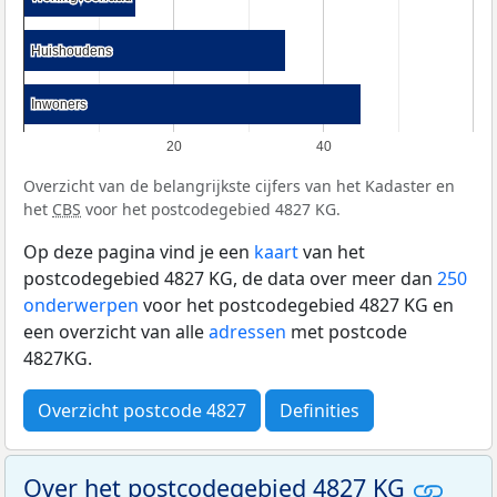
Huishoudens
Huishoudens
Inwoners
Inwoners
20
40
Overzicht van de belangrijkste cijfers van het Kadaster en
het
CBS
voor het postcodegebied 4827 KG.
Op deze pagina vind je een
kaart
van het
postcodegebied 4827 KG, de data over meer dan
250
onderwerpen
voor het postcodegebied 4827 KG en
een overzicht van alle
adressen
met postcode
4827KG.
Overzicht postcode 4827
Definities
Over het postcodegebied 4827 KG