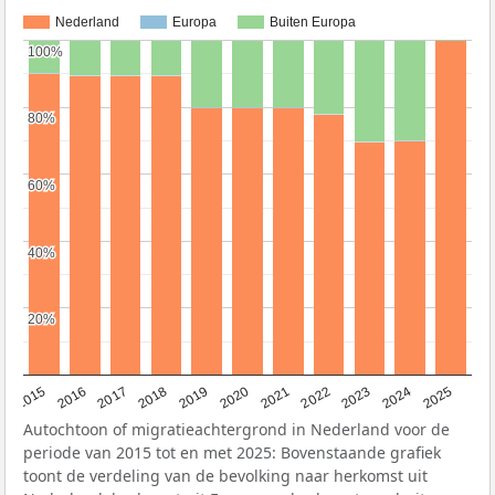
Nederland
Europa
Buiten Europa
100%
100%
80%
80%
60%
60%
40%
40%
20%
20%
2019
2022
2017
2025
2020
2015
2023
2018
2021
2016
2024
Autochtoon of migratieachtergrond in Nederland voor de
periode van 2015 tot en met 2025: Bovenstaande grafiek
toont de verdeling van de bevolking naar herkomst uit