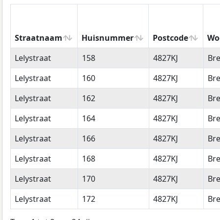
Straatnaam
Huisnummer
Postcode
Wo
Straatnaam
Huisnummer
Postcode
Wo
Lelystraat
158
4827KJ
Br
Lelystraat
160
4827KJ
Br
Lelystraat
162
4827KJ
Br
Lelystraat
164
4827KJ
Br
Lelystraat
166
4827KJ
Br
Lelystraat
168
4827KJ
Br
Lelystraat
170
4827KJ
Br
Lelystraat
172
4827KJ
Br