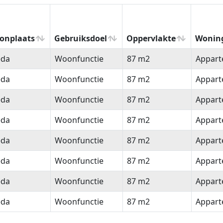
onplaats
Gebruiksdoel
Oppervlakte
Wonin
onplaats
Gebruiksdoel
Oppervlakte
Wonin
eda
Woonfunctie
87 m2
Appar
eda
Woonfunctie
87 m2
Appar
eda
Woonfunctie
87 m2
Appar
eda
Woonfunctie
87 m2
Appar
eda
Woonfunctie
87 m2
Appar
eda
Woonfunctie
87 m2
Appar
eda
Woonfunctie
87 m2
Appar
eda
Woonfunctie
87 m2
Appar