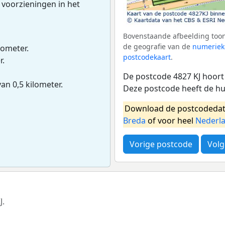
 voorzieningen in het
Bovenstaande afbeelding toont
de geografie van de
numeriek
lometer.
postcodekaart
.
r.
De postcode 4827 KJ hoort
van 0,5 kilometer.
Deze postcode heeft de h
Download de postcodedat
Breda
of voor heel
Nederl
Vorige postcode
Volg
J.