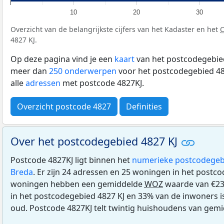
10
20
30
Overzicht van de belangrijkste cijfers van het Kadaster en het
4827 KJ.
Op deze pagina vind je een
kaart
van het postcodegebied
meer dan
250 onderwerpen
voor het postcodegebied 482
alle
adressen
met postcode 4827KJ.
Overzicht postcode 4827
Definities
Over het postcodegebied 4827 KJ
Postcode 4827KJ ligt binnen het
numerieke postcodegeb
Breda
. Er zijn 24 adressen en 25 woningen in het postc
woningen hebben een gemiddelde
WOZ
waarde van €23
in het postcodegebied 4827 KJ en 33% van de inwoners is
oud. Postcode 4827KJ telt twintig huishoudens van gemi