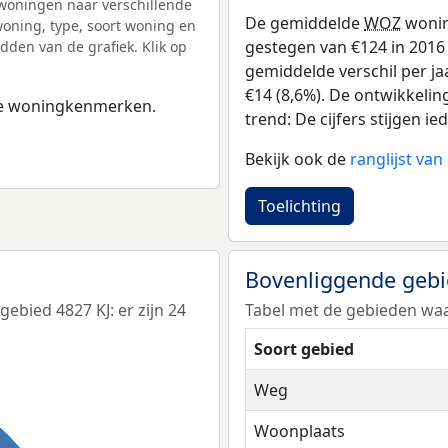
woningen naar verschillende
De gemiddelde
WOZ
wonin
ning, type, soort woning en
gestegen van €124 in 2016 t
dden van de grafiek. Klik op
gemiddelde verschil per ja
€14 (8,6%). De ontwikkelin
 de woningkenmerken.
trend: De cijfers stijgen ied
Bekijk ook de
ranglijst va
Toelichting
Bovenliggende geb
bied 4827 KJ: er zijn 24
Tabel met de gebieden waa
Soort gebied
Weg
Woonplaats