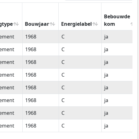
Bebouwde
gtype
Bouwjaar
Energielabel
kom
gtype
Bouwjaar
Energielabel
Bebouwde
tement
1968
C
ja
kom
tement
1968
C
ja
tement
1968
C
ja
tement
1968
C
ja
tement
1968
C
ja
tement
1968
C
ja
tement
1968
C
ja
tement
1968
C
ja