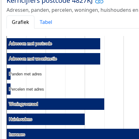
Kerncijfers postcode 4827KJ
Adressen, panden, percelen, woningen, huishoudens en
Grafiek
Tabel
Adressen met postcode
Adressen met postcode
Adressen met woonfunctie
Adressen met woonfunctie
Panden met adres
Panden met adres
Percelen met adres
Percelen met adres
Woningvoorraad
Woningvoorraad
Huishoudens
Huishoudens
Inwoners
Inwoners