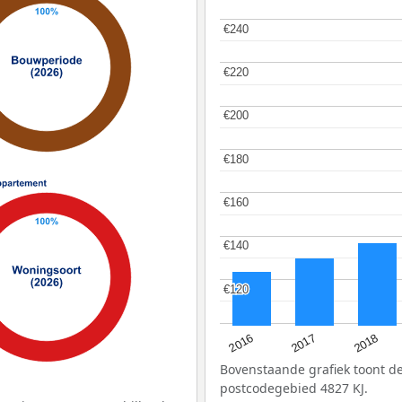
€240
€240
€220
€220
€200
€200
€180
€180
€160
€160
€140
€140
€120
€120
2016
2018
2017
Bovenstaande grafiek toont 
postcodegebied 4827 KJ.