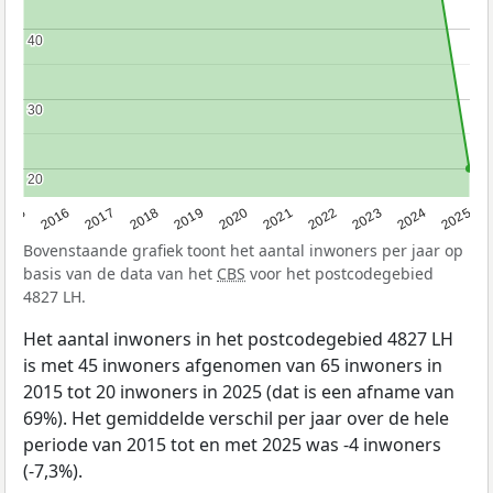
40
40
30
30
20
20
2015
2016
2017
2018
2019
2020
2021
2022
2023
2024
2025
Bovenstaande grafiek toont het aantal inwoners per jaar op
basis van de data van het
CBS
voor het postcodegebied
4827 LH.
Het aantal inwoners in het postcodegebied 4827 LH
is met 45 inwoners afgenomen van 65 inwoners in
2015 tot 20 inwoners in 2025 (dat is een afname van
69%). Het gemiddelde verschil per jaar over de hele
periode van 2015 tot en met 2025 was -4 inwoners
(-7,3%).