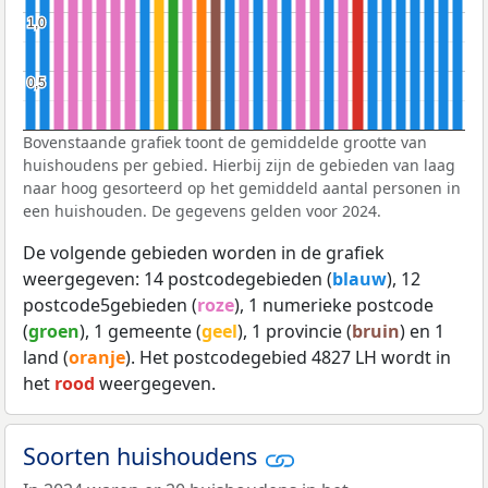
1,0
1,0
0,5
0,5
Bovenstaande grafiek toont de gemiddelde grootte van
huishoudens per gebied. Hierbij zijn de gebieden van laag
naar hoog gesorteerd op het gemiddeld aantal personen in
een huishouden. De gegevens gelden voor 2024.
De volgende gebieden worden in de grafiek
weergegeven: 14 postcodegebieden (
blauw
), 12
postcode5gebieden (
roze
), 1 numerieke postcode
(
groen
), 1 gemeente (
geel
), 1 provincie (
bruin
) en 1
land (
oranje
). Het postcodegebied 4827 LH wordt in
het
rood
weergegeven.
Soorten huishoudens