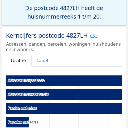
De postcode 4827LH heeft de
huisnummerreeks 1 t/m 20.
Kerncijfers postcode 4827LH
Adressen, panden, percelen, woningen, huishoudens
en inwoners.
Grafiek
Tabel
Adressen met postcode
Adressen met postcode
Adressen met woonfunctie
Adressen met woonfunctie
Panden met adres
Panden met adres
Percelen met adres
Percelen met adres