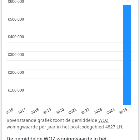
€600.000
€600.000
€500.000
€500.000
€400.000
€400.000
€300.000
€300.000
€200.000
€200.000
€100.000
€100.000
2016
2017
2018
2019
2020
2021
2022
2023
2024
2025
Bovenstaande grafiek toont de gemiddelde
WOZ
woningwaarde per jaar in het postcodegebied 4827 LH.
De gemiddelde
WOZ
woningwaarde in het