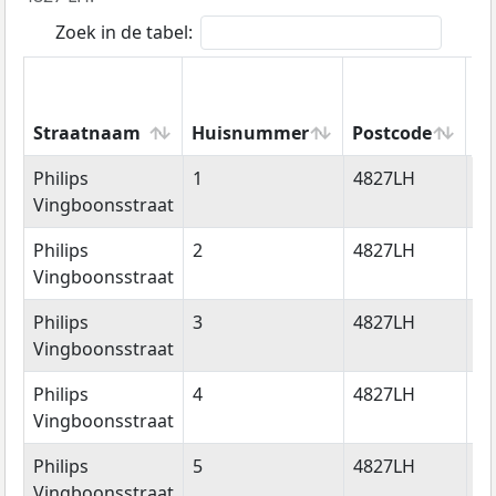
Zoek in de tabel:
Straatnaam
Huisnummer
Postcode
W
Straatnaam
Huisnummer
Postcode
W
Philips
1
4827LH
Br
Vingboonsstraat
Philips
2
4827LH
Br
Vingboonsstraat
Philips
3
4827LH
Br
Vingboonsstraat
Philips
4
4827LH
Br
Vingboonsstraat
Philips
5
4827LH
Br
Vingboonsstraat