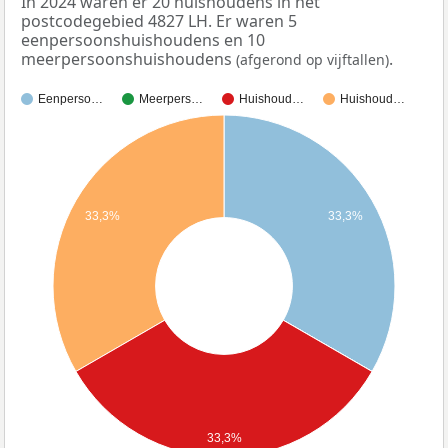
In 2024 waren er 20 huishoudens in het
postcodegebied 4827 LH. Er waren 5
eenpersoonshuishoudens en 10
meerpersoonshuishoudens
.
(afgerond op vijftallen)
Eenperso…
Meerpers…
Huishoud…
Huishoud…
33,3%
33,3%
33,3%