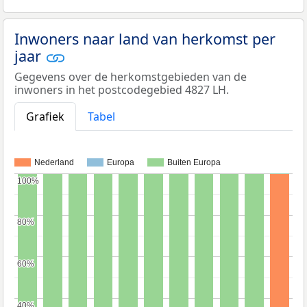
Inwoners naar land van herkomst per
jaar
Gegevens over de herkomstgebieden van de
inwoners in het postcodegebied 4827 LH.
Grafiek
Tabel
Nederland
Europa
Buiten Europa
100%
100%
80%
80%
60%
60%
40%
40%