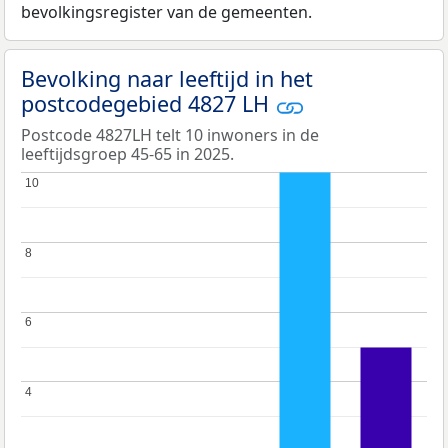
bevolkingsregister van de gemeenten.
Bevolking naar leeftijd in het
postcodegebied 4827 LH
Postcode 4827LH telt 10 inwoners in de
leeftijdsgroep 45-65 in 2025.
10
10
8
8
6
6
4
4