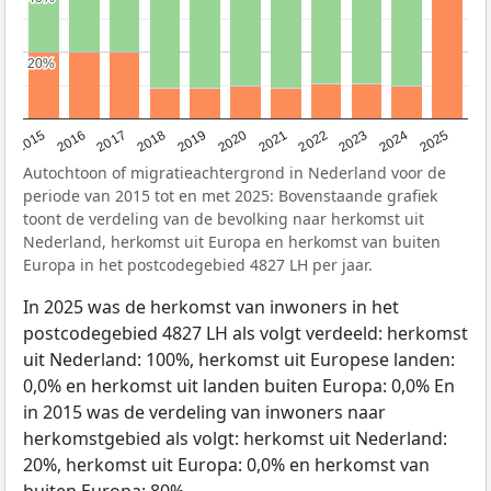
20%
20%
2019
2022
2017
2025
2020
2015
2023
2018
2021
2016
2024
Autochtoon of migratieachtergrond in Nederland voor de
periode van 2015 tot en met 2025: Bovenstaande grafiek
toont de verdeling van de bevolking naar herkomst uit
Nederland, herkomst uit Europa en herkomst van buiten
Europa in het postcodegebied 4827 LH per jaar.
In 2025 was de herkomst van inwoners in het
postcodegebied 4827 LH als volgt verdeeld: herkomst
uit Nederland: 100%, herkomst uit Europese landen:
0,0% en herkomst uit landen buiten Europa: 0,0% En
in 2015 was de verdeling van inwoners naar
herkomstgebied als volgt: herkomst uit Nederland:
20%, herkomst uit Europa: 0,0% en herkomst van
buiten Europa: 80%.