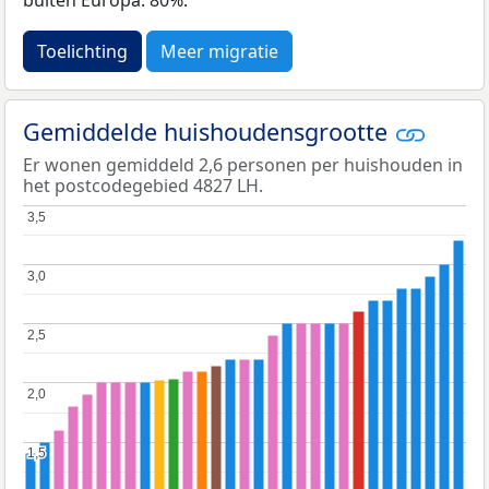
Toelichting
Meer migratie
Gemiddelde huishoudensgrootte
Er wonen gemiddeld 2,6 personen per huishouden in
het postcodegebied 4827 LH.
3,5
3,5
3,0
3,0
2,5
2,5
2,0
2,0
1,5
1,5