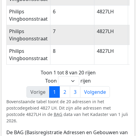
Philips
6
4827LH
Br
Vingboonsstraat
Philips
7
4827LH
Br
Vingboonsstraat
Philips
8
4827LH
Br
Vingboonsstraat
Toon 1 tot 8 van 20 rijen
Toon
rijen
Vorige
1
2
3
Volgende
Bovenstaande tabel toont de 20 adressen in het
postcodegebied 4827 LH. Dit zijn alle adressen met
postcode 4827LH in de
BAG
data van het Kadaster van 1 juli
2026.
De BAG (Basisregistratie Adressen en Gebouwen van