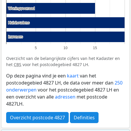
Woningvoorraad
Woningvoorraad
Huishoudens
Huishoudens
Inwoners
Inwoners
5
10
15
Overzicht van de belangrijkste cijfers van het Kadaster en
het
CBS
voor het postcodegebied 4827 LH.
Op deze pagina vind je een
kaart
van het
postcodegebied 4827 LH, de data over meer dan
250
onderwerpen
voor het postcodegebied 4827 LH en
een overzicht van alle
adressen
met postcode
4827LH.
Overzicht postcode 4827
Definities