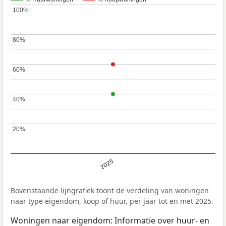
100%
100%
80%
80%
60%
60%
40%
40%
20%
20%
2025
Bovenstaande lijngrafiek toont de verdeling van woningen
naar type eigendom, koop of huur, per jaar tot en met 2025.
Woningen naar eigendom: Informatie over huur- en