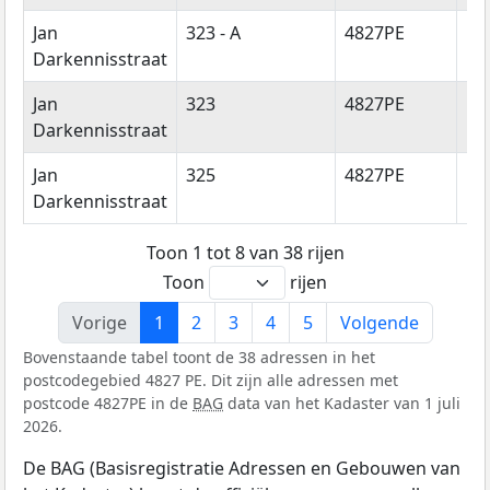
Jan
323 - A
4827PE
Br
Darkennisstraat
Jan
323
4827PE
Br
Darkennisstraat
Jan
325
4827PE
Br
Darkennisstraat
Toon 1 tot 8 van 38 rijen
Toon
rijen
Vorige
1
2
3
4
5
Volgende
Bovenstaande tabel toont de 38 adressen in het
postcodegebied 4827 PE. Dit zijn alle adressen met
postcode 4827PE in de
BAG
data van het Kadaster van 1 juli
2026.
De BAG (Basisregistratie Adressen en Gebouwen van