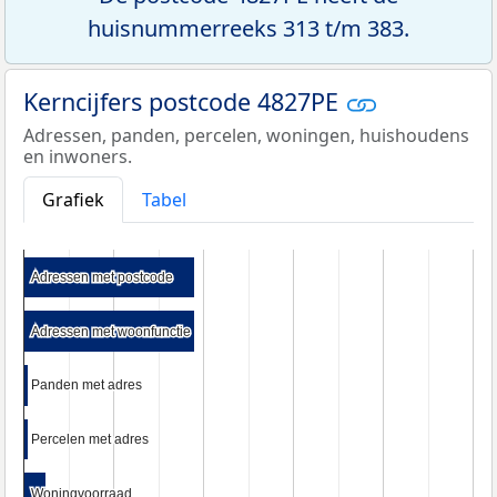
huisnummerreeks 313 t/m 383.
Kerncijfers postcode 4827PE
Adressen, panden, percelen, woningen, huishoudens
en inwoners.
Grafiek
Tabel
Adressen met postcode
Adressen met postcode
Adressen met woonfunctie
Adressen met woonfunctie
Panden met adres
Panden met adres
Percelen met adres
Percelen met adres
Woningvoorraad
Woningvoorraad