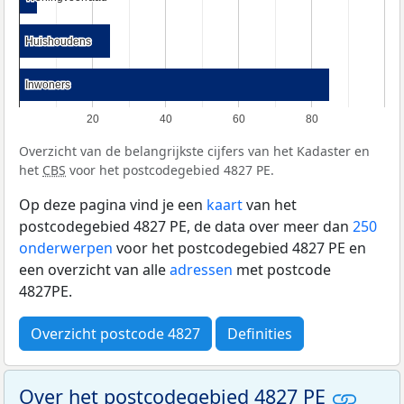
Huishoudens
Huishoudens
Inwoners
Inwoners
20
40
60
80
Overzicht van de belangrijkste cijfers van het Kadaster en
het
CBS
voor het postcodegebied 4827 PE.
Op deze pagina vind je een
kaart
van het
postcodegebied 4827 PE, de data over meer dan
250
onderwerpen
voor het postcodegebied 4827 PE en
een overzicht van alle
adressen
met postcode
4827PE.
Overzicht postcode 4827
Definities
Over het postcodegebied 4827 PE