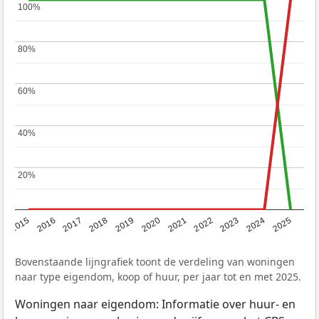
100%
100%
80%
80%
60%
60%
40%
40%
20%
20%
2019
2022
2025
2017
2020
2023
2015
2018
2021
2024
2016
Bovenstaande lijngrafiek toont de verdeling van woningen
naar type eigendom, koop of huur, per jaar tot en met 2025.
Woningen naar eigendom: Informatie over huur- en