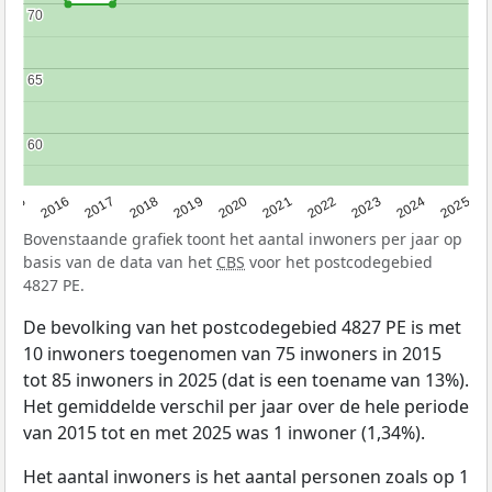
70
70
65
65
60
60
2015
2016
2017
2018
2019
2020
2021
2022
2023
2024
2025
Bovenstaande grafiek toont het aantal inwoners per jaar op
basis van de data van het
CBS
voor het postcodegebied
4827 PE.
De bevolking van het postcodegebied 4827 PE is met
10 inwoners toegenomen van 75 inwoners in 2015
tot 85 inwoners in 2025 (dat is een toename van 13%).
Het gemiddelde verschil per jaar over de hele periode
van 2015 tot en met 2025 was 1 inwoner (1,34%).
Het aantal inwoners is het aantal personen zoals op 1