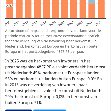
20%
20%
2019
2022
2017
2025
2020
2015
2023
2018
2021
2016
2024
Autochtoon of migratieachtergrond in Nederland voor de
periode van 2015 tot en met 2025: Bovenstaande grafiek
toont de verdeling van de bevolking naar herkomst uit
Nederland, herkomst uit Europa en herkomst van buiten
Europa in het postcodegebied 4827 PE per jaar.
In 2025 was de herkomst van inwoners in het
postcodegebied 4827 PE als volgt verdeeld: herkomst
uit Nederland: 45%, herkomst uit Europese landen:
55% en herkomst uit landen buiten Europa: 0,0% En
in 2015 was de verdeling van inwoners naar
herkomstgebied als volgt: herkomst uit Nederland:
29%, herkomst uit Europa: 0,0% en herkomst van
buiten Europa: 71%.