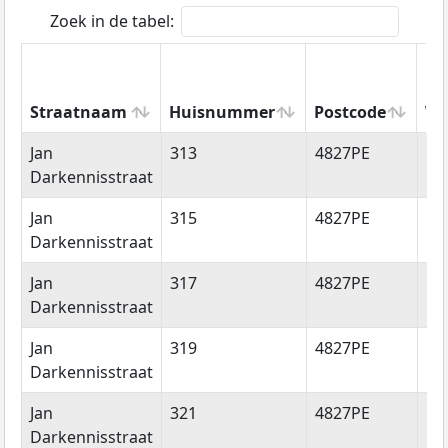
Zoek in de tabel:
Straatnaam
Huisnummer
Postcode
Wo
Straatnaam
Huisnummer
Postcode
Wo
Jan
313
4827PE
Br
Darkennisstraat
Jan
315
4827PE
Br
Darkennisstraat
Jan
317
4827PE
Br
Darkennisstraat
Jan
319
4827PE
Br
Darkennisstraat
Jan
321
4827PE
Br
Darkennisstraat