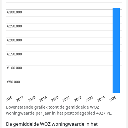
€300.000
€300.000
€250.000
€250.000
€200.000
€200.000
€150.000
€150.000
€100.000
€100.000
€50.000
€50.000
2016
2017
2018
2019
2020
2021
2022
2023
2024
2025
Bovenstaande grafiek toont de gemiddelde
WOZ
woningwaarde per jaar in het postcodegebied 4827 PE.
De gemiddelde
WOZ
woningwaarde in het