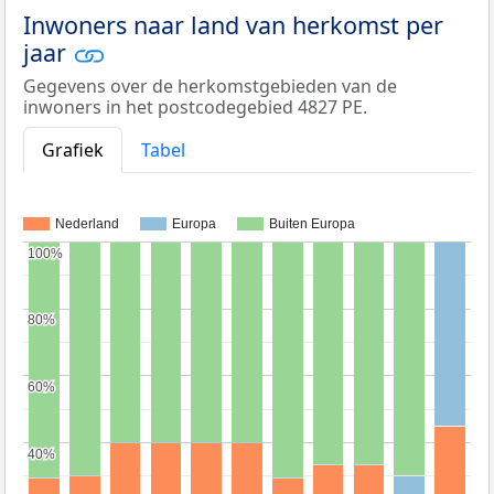
Inwoners naar land van herkomst per
jaar
Gegevens over de herkomstgebieden van de
inwoners in het postcodegebied 4827 PE.
Grafiek
Tabel
Nederland
Europa
Buiten Europa
100%
100%
80%
80%
60%
60%
40%
40%