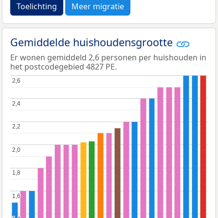
Toelichting
Meer migratie
Gemiddelde huishoudensgrootte
Er wonen gemiddeld 2,6 personen per huishouden in
het postcodegebied 4827 PE.
2,6
2,6
2,4
2,4
2,2
2,2
2,0
2,0
1,8
1,8
1,6
1,6