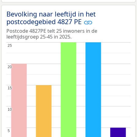
Bevolking naar leeftijd in het
postcodegebied 4827 PE
Postcode 4827PE telt 25 inwoners in de
leeftijdsgroep 25-45 in 2025.
25
25
20
20
15
15
10
10
5
5