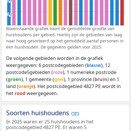
1,4
1,4
1,2
1,2
Bovenstaande grafiek toont de gemiddelde grootte van
huishoudens per gebied. Hierbij zijn de gebieden van laag
naar hoog gesorteerd op het gemiddeld aantal personen in
een huishouden. De gegevens gelden voor 2025.
De volgende gebieden worden in de grafiek
weergegeven: 6 postcodegebieden (
blauw
), 12
postcode5gebieden (
roze
), 1 numerieke postcode
(
groen
), 1 gemeente (
geel
), 1 provincie (
bruin
) en 1
land (
oranje
). Het postcodegebied 4827 PE wordt in
het
rood
weergegeven.
Soorten huishoudens
In 2025 waren er 25 huishoudens in het
postcodegebied 4827 PE. Er waren 5