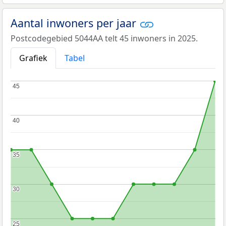
Aantal inwoners per jaar
Postcodegebied 5044AA telt 45 inwoners in 2025.
Grafiek
Tabel
45
45
40
40
35
35
30
30
25
25