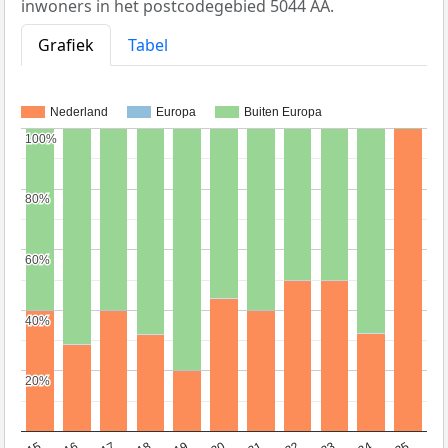
inwoners in het postcodegebied 5044 AA.
Grafiek
Tabel
Nederland
Europa
Buiten Europa
100%
100%
80%
80%
60%
60%
40%
40%
20%
20%