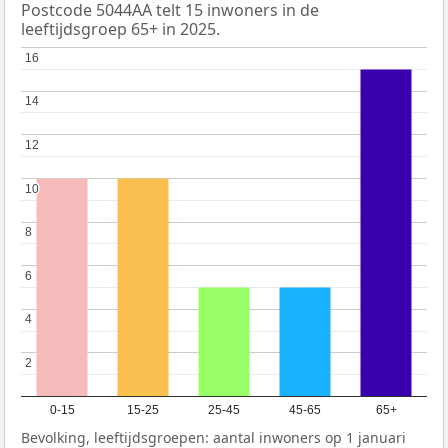
Postcode 5044AA telt 15 inwoners in de
leeftijdsgroep 65+ in 2025.
16
16
14
14
12
12
10
10
8
8
6
6
4
4
2
2
0-15
15-25
25-45
45-65
65+
Bevolking, leeftijdsgroepen: aantal inwoners op 1 januari