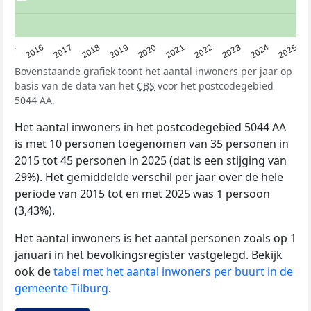
2015
2016
2017
2018
2019
2020
2021
2022
2023
2024
2025
Bovenstaande grafiek toont het aantal inwoners per jaar op
basis van de data van het
CBS
voor het postcodegebied
5044 AA.
Het aantal inwoners in het postcodegebied 5044 AA
is met 10 personen toegenomen van 35 personen in
2015 tot 45 personen in 2025 (dat is een stijging van
29%). Het gemiddelde verschil per jaar over de hele
periode van 2015 tot en met 2025 was 1 persoon
(3,43%).
Het aantal inwoners is het aantal personen zoals op 1
januari in het bevolkingsregister vastgelegd. Bekijk
ook de
tabel met het aantal inwoners per buurt in de
gemeente Tilburg
.