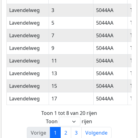
Straatnaam
Huisnummer
Postcode
Wo
Lavendelweg
3
5044AA
Til
Lavendelweg
5
5044AA
Til
Lavendelweg
7
5044AA
Til
Lavendelweg
9
5044AA
Til
Lavendelweg
11
5044AA
Til
Lavendelweg
13
5044AA
Til
Lavendelweg
15
5044AA
Til
Lavendelweg
17
5044AA
Til
Toon 1 tot 8 van 20 rijen
Toon
rijen
Vorige
1
2
3
Volgende