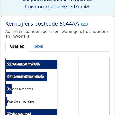
huisnummerreeks 3 t/m 49.
Kerncijfers postcode 5044AA
Adressen, panden, percelen, woningen, huishoudens
en inwoners.
Grafiek
Tabel
Adressen met postcode
Adressen met postcode
Adressen met woonfunctie
Adressen met woonfunctie
Panden met adres
Panden met adres
Percelen met adres
Percelen met adres
Woningvoorraad
Woningvoorraad