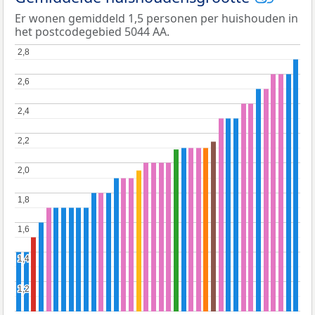
Er wonen gemiddeld 1,5 personen per huishouden in
het postcodegebied 5044 AA.
2,8
2,8
2,6
2,6
2,4
2,4
2,2
2,2
2,0
2,0
1,8
1,8
1,6
1,6
1,4
1,4
1,2
1,2