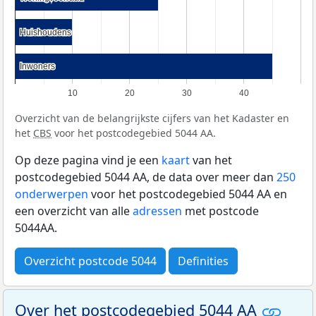
Huishoudens
Huishoudens
Inwoners
Inwoners
10
20
30
40
Overzicht van de belangrijkste cijfers van het Kadaster en
het
CBS
voor het postcodegebied 5044 AA.
Op deze pagina vind je een
kaart
van het
postcodegebied 5044 AA, de data over meer dan
250
onderwerpen
voor het postcodegebied 5044 AA en
een overzicht van alle
adressen
met postcode
5044AA.
Overzicht postcode 5044
Definities
Over het postcodegebied 5044 AA