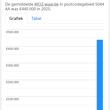
De gemiddelde
WOZ-waarde
in postcodegebied 5044
AA was €440.000 in 2025.
Grafiek
Tabel
€500.000
€500.000
€400.000
€400.000
€300.000
€300.000
€200.000
€200.000
€100.000
€100.000