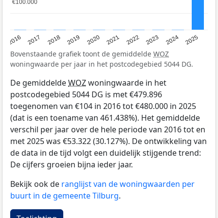
€100.000
€100.000
2016
2017
2018
2019
2020
2021
2022
2023
2024
2025
Bovenstaande grafiek toont de gemiddelde
WOZ
woningwaarde per jaar in het postcodegebied 5044 DG.
De gemiddelde
WOZ
woningwaarde in het
postcodegebied 5044 DG is met €479.896
toegenomen van €104 in 2016 tot €480.000 in 2025
(dat is een toename van 461.438%). Het gemiddelde
verschil per jaar over de hele periode van 2016 tot en
met 2025 was €53.322 (30.127%). De ontwikkeling van
de data in de tijd volgt een duidelijk stijgende trend:
De cijfers groeien bijna ieder jaar.
Bekijk ook de
ranglijst van de woningwaarden per
buurt in de gemeente Tilburg
.