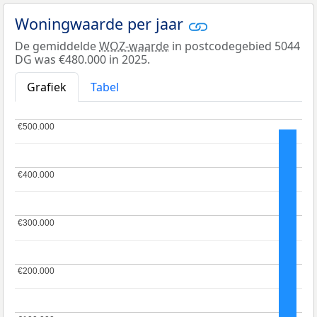
Woningwaarde per jaar
De gemiddelde
WOZ-waarde
in postcodegebied 5044
DG was €480.000 in 2025.
Grafiek
Tabel
€500.000
€500.000
€400.000
€400.000
€300.000
€300.000
€200.000
€200.000