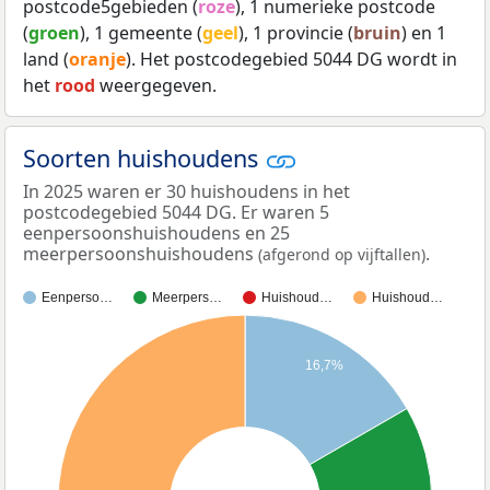
postcode5gebieden (
roze
), 1 numerieke postcode
(
groen
), 1 gemeente (
geel
), 1 provincie (
bruin
) en 1
land (
oranje
). Het postcodegebied 5044 DG wordt in
het
rood
weergegeven.
Soorten huishoudens
In 2025 waren er 30 huishoudens in het
postcodegebied 5044 DG. Er waren 5
eenpersoonshuishoudens en 25
meerpersoonshuishoudens
.
(afgerond op vijftallen)
Eenperso…
Meerpers…
Huishoud…
Huishoud…
16,7%