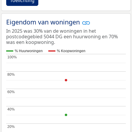
Toelichting
Eigendom van woningen
In 2025 was 30% van de woningen in het
postcodegebied 5044 DG een huurwoning en 70%
was een koopwoning.
% Huurwoningen
% Koopwoningen
100%
100%
80%
80%
60%
60%
40%
40%
20%
20%