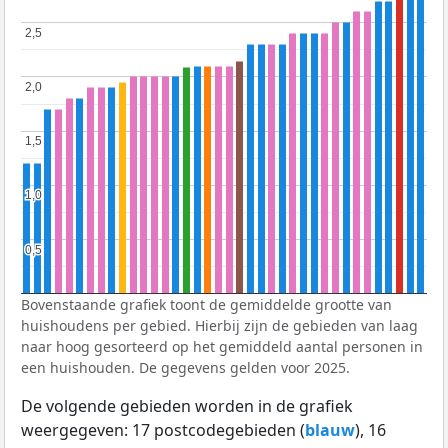
2,5
2,5
2,0
2,0
1,5
1,5
1,0
1,0
0,5
0,5
Bovenstaande grafiek toont de gemiddelde grootte van
huishoudens per gebied. Hierbij zijn de gebieden van laag
naar hoog gesorteerd op het gemiddeld aantal personen in
een huishouden. De gegevens gelden voor 2025.
De volgende gebieden worden in de grafiek
weergegeven: 17 postcodegebieden (
blauw
), 16