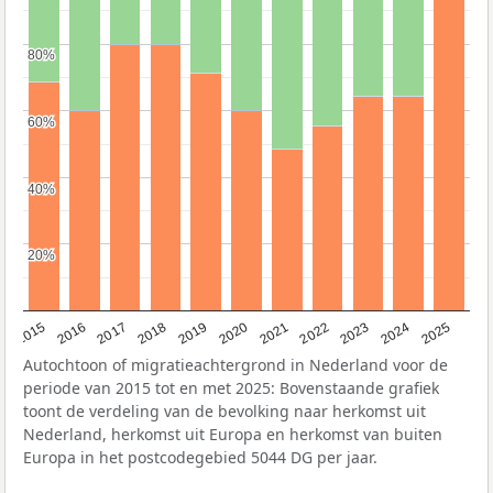
80%
80%
60%
60%
40%
40%
20%
20%
2019
2022
2017
2025
2020
2015
2023
2018
2021
2016
2024
Autochtoon of migratieachtergrond in Nederland voor de
periode van 2015 tot en met 2025: Bovenstaande grafiek
toont de verdeling van de bevolking naar herkomst uit
Nederland, herkomst uit Europa en herkomst van buiten
Europa in het postcodegebied 5044 DG per jaar.