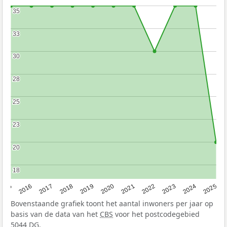
35
35
33
33
30
30
28
28
25
25
23
23
20
20
18
18
2015
2016
2017
2018
2019
2020
2021
2022
2023
2024
2025
Bovenstaande grafiek toont het aantal inwoners per jaar op
basis van de data van het
CBS
voor het postcodegebied
5044 DG.