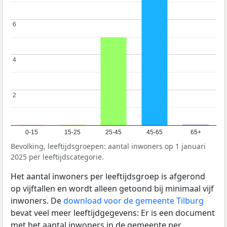
6
6
4
4
2
2
0-15
15-25
25-45
45-65
65+
Bevolking, leeftijdsgroepen: aantal inwoners op 1 januari
2025 per leeftijdscategorie.
Het aantal inwoners per leeftijdsgroep is afgerond
op vijftallen en wordt alleen getoond bij minimaal vijf
inwoners. De
download voor de gemeente Tilburg
bevat veel meer leeftijdgegevens: Er is een document
met het aantal inwoners in de gemeente per