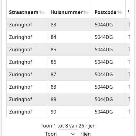
Straatnaam
Huisnummer
Postcode
Wo
Straatnaam
Huisnummer
Postcode
Wo
Zuringhof
83
5044DG
Til
Zuringhof
84
5044DG
Til
Zuringhof
85
5044DG
Til
Zuringhof
86
5044DG
Til
Zuringhof
87
5044DG
Til
Zuringhof
88
5044DG
Til
Zuringhof
89
5044DG
Til
Zuringhof
90
5044DG
Til
Toon 1 tot 8 van 26 rijen
Toon
rijen