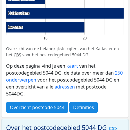
Huishoudens
Huishoudens
Inwoners
Inwoners
10
20
Overzicht van de belangrijkste cijfers van het Kadaster en
het
CBS
voor het postcodegebied 5044 DG.
Op deze pagina vind je een
kaart
van het
postcodegebied 5044 DG, de data over meer dan
250
onderwerpen
voor het postcodegebied 5044 DG en
een overzicht van alle
adressen
met postcode
5044DG.
Overzicht postcode 5044
Definities
Over het postcodegebied 5044 DG