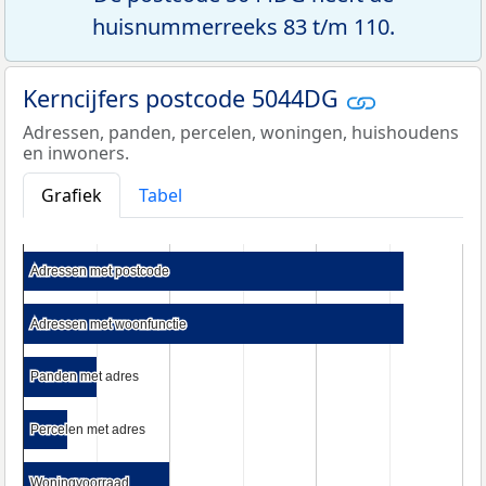
huisnummerreeks 83 t/m 110.
Kerncijfers postcode 5044DG
Adressen, panden, percelen, woningen, huishoudens
en inwoners.
Grafiek
Tabel
Adressen met postcode
Adressen met postcode
Adressen met woonfunctie
Adressen met woonfunctie
Panden met adres
Panden met adres
Percelen met adres
Percelen met adres
Woningvoorraad
Woningvoorraad