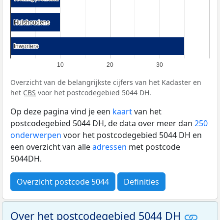
Huishoudens
Huishoudens
Inwoners
Inwoners
10
20
30
Overzicht van de belangrijkste cijfers van het Kadaster en
het
CBS
voor het postcodegebied 5044 DH.
Op deze pagina vind je een
kaart
van het
postcodegebied 5044 DH, de data over meer dan
250
onderwerpen
voor het postcodegebied 5044 DH en
een overzicht van alle
adressen
met postcode
5044DH.
Overzicht postcode 5044
Definities
Over het postcodegebied 5044 DH