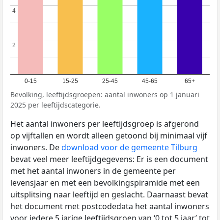
4
4
2
2
0-15
15-25
25-45
45-65
65+
Bevolking, leeftijdsgroepen: aantal inwoners op 1 januari
2025 per leeftijdscategorie.
Het aantal inwoners per leeftijdsgroep is afgerond
op vijftallen en wordt alleen getoond bij minimaal vijf
inwoners. De
download voor de gemeente Tilburg
bevat veel meer leeftijdgegevens: Er is een document
met het aantal inwoners in de gemeente per
levensjaar en met een bevolkingspiramide met een
uitsplitsing naar leeftijd en geslacht. Daarnaast bevat
het document met postcodedata het aantal inwoners
voor iedere 5 jarige leeftijdsgroep van ‘0 tot 5 jaar’ tot