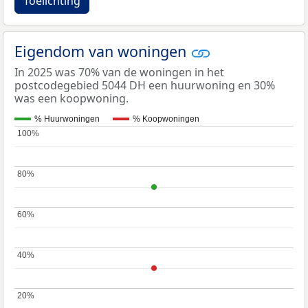
Toelichting
Eigendom van woningen
In 2025 was 70% van de woningen in het
postcodegebied 5044 DH een huurwoning en 30%
was een koopwoning.
% Huurwoningen
% Koopwoningen
100%
100%
80%
80%
60%
60%
40%
40%
20%
20%