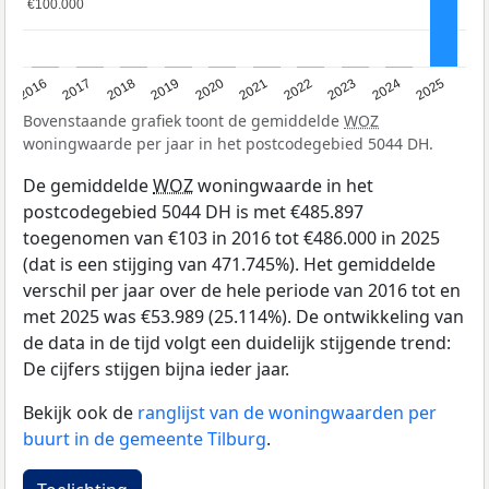
€100.000
€100.000
2016
2017
2018
2019
2020
2021
2022
2023
2024
2025
Bovenstaande grafiek toont de gemiddelde
WOZ
woningwaarde per jaar in het postcodegebied 5044 DH.
De gemiddelde
WOZ
woningwaarde in het
postcodegebied 5044 DH is met €485.897
toegenomen van €103 in 2016 tot €486.000 in 2025
(dat is een stijging van 471.745%). Het gemiddelde
verschil per jaar over de hele periode van 2016 tot en
met 2025 was €53.989 (25.114%). De ontwikkeling van
de data in de tijd volgt een duidelijk stijgende trend:
De cijfers stijgen bijna ieder jaar.
Bekijk ook de
ranglijst van de woningwaarden per
buurt in de gemeente Tilburg
.