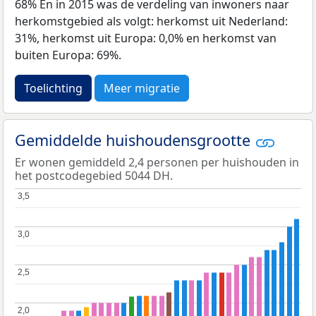
68% En in 2015 was de verdeling van inwoners naar
herkomstgebied als volgt: herkomst uit Nederland:
31%, herkomst uit Europa: 0,0% en herkomst van
buiten Europa: 69%.
Toelichting
Meer migratie
Gemiddelde huishoudensgrootte
Er wonen gemiddeld 2,4 personen per huishouden in
het postcodegebied 5044 DH.
3,5
3,5
3,0
3,0
2,5
2,5
2,0
2,0