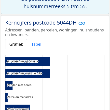
huisnummerreeks 5 t/m 55.
Kerncijfers postcode 5044DH
Adressen, panden, percelen, woningen, huishoudens
en inwoners.
Grafiek
Tabel
Adressen met postcode
Adressen met postcode
Adressen met woonfunctie
Adressen met woonfunctie
Panden met adres
Panden met adres
Percelen met adres
Percelen met adres
Woningvoorraad
Woningvoorraad