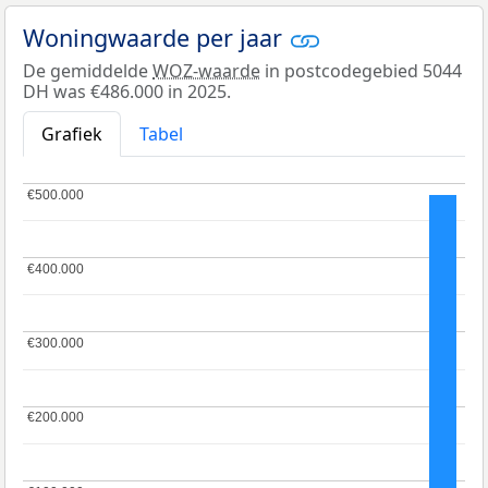
Woningwaarde per jaar
De gemiddelde
WOZ-waarde
in postcodegebied 5044
DH was €486.000 in 2025.
Grafiek
Tabel
€500.000
€500.000
€400.000
€400.000
€300.000
€300.000
€200.000
€200.000