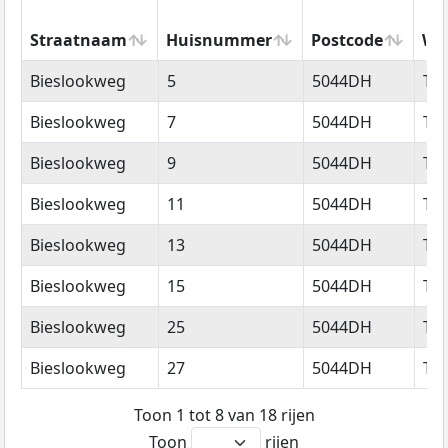
Straatnaam
Huisnummer
Postcode
Wo
Straatnaam
Huisnummer
Postcode
Wo
Bieslookweg
5
5044DH
Til
Bieslookweg
7
5044DH
Til
Bieslookweg
9
5044DH
Til
Bieslookweg
11
5044DH
Til
Bieslookweg
13
5044DH
Til
Bieslookweg
15
5044DH
Til
Bieslookweg
25
5044DH
Til
Bieslookweg
27
5044DH
Til
Toon 1 tot 8 van 18 rijen
Toon
rijen