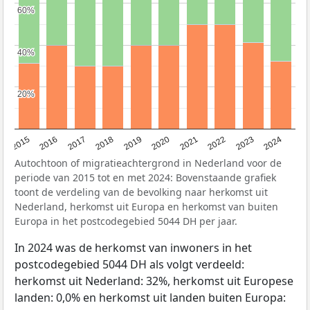
60%
60%
40%
40%
20%
20%
2015
2016
2017
2018
2019
2020
2021
2022
2023
2024
Autochtoon of migratieachtergrond in Nederland voor de
periode van 2015 tot en met 2024: Bovenstaande grafiek
toont de verdeling van de bevolking naar herkomst uit
Nederland, herkomst uit Europa en herkomst van buiten
Europa in het postcodegebied 5044 DH per jaar.
In 2024 was de herkomst van inwoners in het
postcodegebied 5044 DH als volgt verdeeld:
herkomst uit Nederland: 32%, herkomst uit Europese
landen: 0,0% en herkomst uit landen buiten Europa: