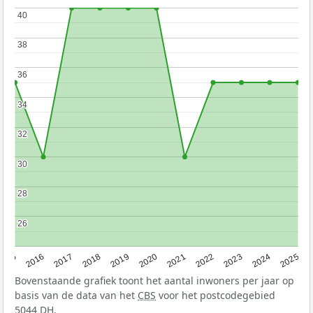
40
40
38
38
36
36
34
34
32
32
30
30
28
28
26
26
2015
2016
2017
2018
2019
2020
2021
2022
2023
2024
2025
Bovenstaande grafiek toont het aantal inwoners per jaar op
basis van de data van het
CBS
voor het postcodegebied
5044 DH.