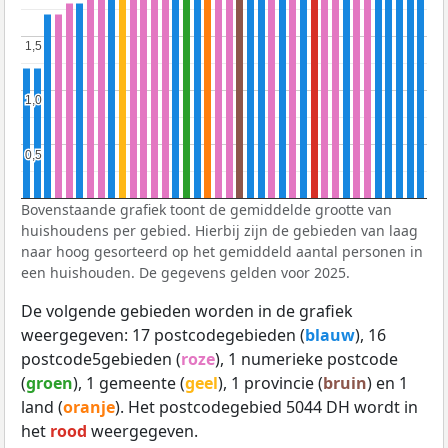
1,5
1,5
1,0
1,0
0,5
0,5
Bovenstaande grafiek toont de gemiddelde grootte van
huishoudens per gebied. Hierbij zijn de gebieden van laag
naar hoog gesorteerd op het gemiddeld aantal personen in
een huishouden. De gegevens gelden voor 2025.
De volgende gebieden worden in de grafiek
weergegeven: 17 postcodegebieden (
blauw
), 16
postcode5gebieden (
roze
), 1 numerieke postcode
(
groen
), 1 gemeente (
geel
), 1 provincie (
bruin
) en 1
land (
oranje
). Het postcodegebied 5044 DH wordt in
het
rood
weergegeven.