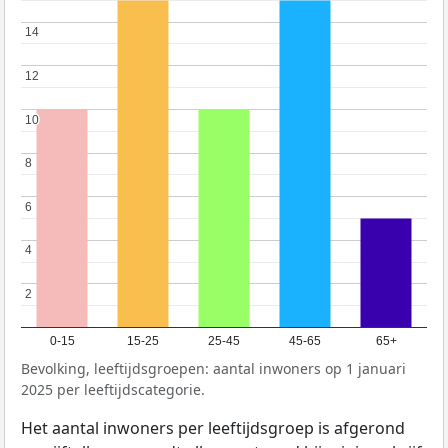
14
14
12
12
10
10
8
8
6
6
4
4
2
2
0-15
15-25
25-45
45-65
65+
Bevolking, leeftijdsgroepen: aantal inwoners op 1 januari
2025 per leeftijdscategorie.
Het aantal inwoners per leeftijdsgroep is afgerond