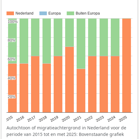
Nederland
Europa
Buiten Europa
100%
100%
80%
80%
60%
60%
40%
40%
20%
20%
2019
2022
2017
2025
2020
2015
2023
2018
2021
2016
2024
Autochtoon of migratieachtergrond in Nederland voor de
periode van 2015 tot en met 2025: Bovenstaande grafiek