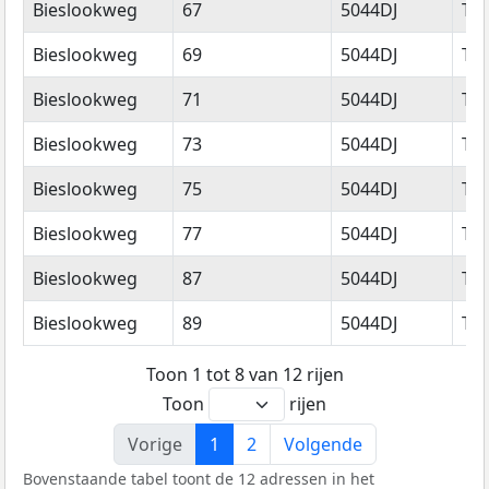
Straatnaam
Huisnummer
Postcode
Wo
Bieslookweg
67
5044DJ
Til
Bieslookweg
69
5044DJ
Til
Bieslookweg
71
5044DJ
Til
Bieslookweg
73
5044DJ
Til
Bieslookweg
75
5044DJ
Til
Bieslookweg
77
5044DJ
Til
Bieslookweg
87
5044DJ
Til
Bieslookweg
89
5044DJ
Til
Toon 1 tot 8 van 12 rijen
Toon
rijen
Vorige
1
2
Volgende
Bovenstaande tabel toont de 12 adressen in het