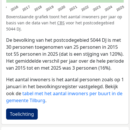
2015
2016
2017
2018
2019
2020
2021
2022
2023
2024
2025
Bovenstaande grafiek toont het aantal inwoners per jaar op
basis van de data van het
CBS
voor het postcodegebied
5044 DJ.
De bevolking van het postcodegebied 5044 DJ is met
30 personen toegenomen van 25 personen in 2015
tot 55 personen in 2025 (dat is een stijging van 120%).
Het gemiddelde verschil per jaar over de hele periode
van 2015 tot en met 2025 was 3 personen (16%).
Het aantal inwoners is het aantal personen zoals op 1
januari in het bevolkingsregister vastgelegd. Bekijk
ook de
tabel met het aantal inwoners per buurt in de
gemeente Tilburg
.
Toelichting