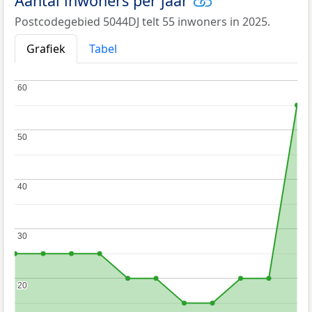
Aantal inwoners per jaar
Postcodegebied 5044DJ telt 55 inwoners in 2025.
Grafiek
Tabel
60
60
50
50
40
40
30
30
20
20