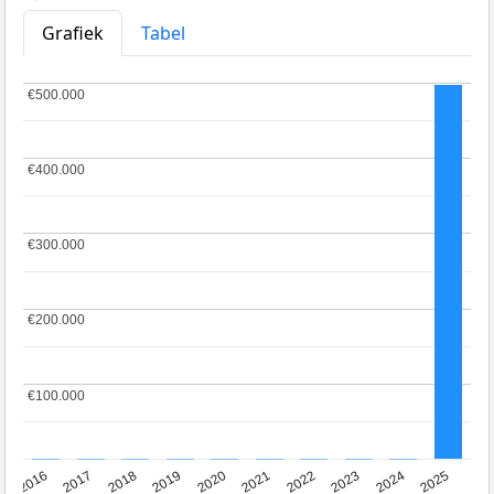
Grafiek
Tabel
€500.000
€500.000
€400.000
€400.000
€300.000
€300.000
€200.000
€200.000
€100.000
€100.000
2016
2017
2018
2019
2020
2021
2022
2023
2024
2025