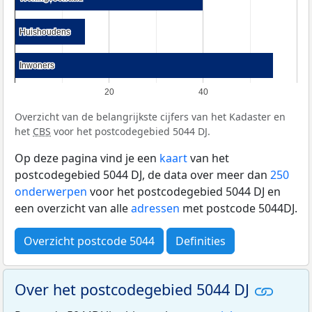
Huishoudens
Huishoudens
Inwoners
Inwoners
20
40
Overzicht van de belangrijkste cijfers van het Kadaster en
het
CBS
voor het postcodegebied 5044 DJ.
Op deze pagina vind je een
kaart
van het
postcodegebied 5044 DJ, de data over meer dan
250
onderwerpen
voor het postcodegebied 5044 DJ en
een overzicht van alle
adressen
met postcode 5044DJ.
Overzicht postcode 5044
Definities
Over het postcodegebied 5044 DJ