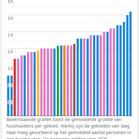
3,5
3,5
3,0
3,0
2,5
2,5
2,0
2,0
1,5
1,5
1,0
1,0
0,5
0,5
Bovenstaande grafiek toont de gemiddelde grootte van
huishoudens per gebied. Hierbij zijn de gebieden van laag
naar hoog gesorteerd op het gemiddeld aantal personen in
een huishouden. De gegevens gelden voor 2025.