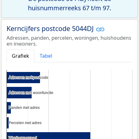
huisnummerreeks 67 t/m 97.
Kerncijfers postcode 5044DJ
Adressen, panden, percelen, woningen, huishoudens
en inwoners.
Grafiek
Tabel
Adressen met postcode
Adressen met postcode
Adressen met woonfunctie
Adressen met woonfunctie
Panden met adres
Panden met adres
Percelen met adres
Percelen met adres
Woningvoorraad
Woningvoorraad