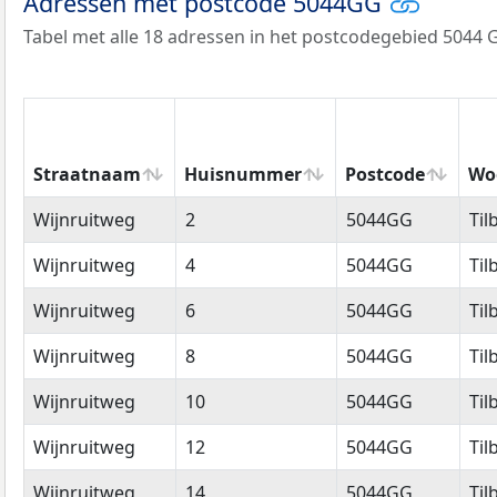
Adressen met postcode 5044GG
Tabel met alle 18 adressen in het postcodegebied 5044 
Straatnaam
Huisnummer
Postcode
Wo
Straatnaam
Huisnummer
Postcode
Wo
Wijnruitweg
2
5044GG
Til
Wijnruitweg
4
5044GG
Til
Wijnruitweg
6
5044GG
Til
Wijnruitweg
8
5044GG
Til
Wijnruitweg
10
5044GG
Til
Wijnruitweg
12
5044GG
Til
Wijnruitweg
14
5044GG
Til