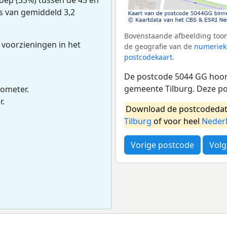
ns van gemiddeld 3,2
Bovenstaande afbeelding toon
 voorzieningen in het
de geografie van de
numeriek
postcodekaart
.
De postcode 5044 GG hoort
gemeente Tilburg. Deze p
lometer.
r.
Download de postcodedat
Tilburg
of voor heel
Neder
Vorige postcode
Volg