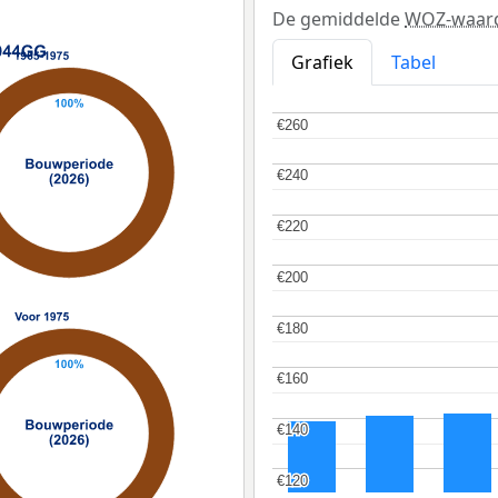
De gemiddelde
WOZ-waar
Grafiek
Tabel
€260
€260
€240
€240
€220
€220
€200
€200
€180
€180
€160
€160
€140
€140
€120
€120