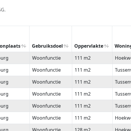
GG.
onplaats
Gebruiksdoel
Oppervlakte
Wonin
onplaats
Gebruiksdoel
Oppervlakte
Wonin
burg
Woonfunctie
111 m2
Hoekw
burg
Woonfunctie
111 m2
Tussen
burg
Woonfunctie
111 m2
Tussen
burg
Woonfunctie
111 m2
Tussen
burg
Woonfunctie
111 m2
Tussen
burg
Woonfunctie
111 m2
Hoekw
burg
Woonfunctie
128 m2
Hoekw