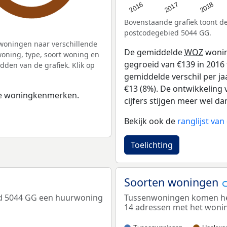
2016
2018
2017
Bovenstaande grafiek toont 
postcodegebied 5044 GG.
woningen naar verschillende
De gemiddelde
WOZ
wonin
ning, type, soort woning en
gegroeid van €139 in 2016 t
dden van de grafiek. Klik op
gemiddelde verschil per ja
€13 (8%). De ontwikkeling v
 de woningkenmerken.
cijfers stijgen meer wel dan
Bekijk ook de
ranglijst va
Toelichting
Soorten woningen
ed 5044 GG een huurwoning
Tussenwoningen komen het
14 adressen met het woni