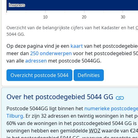
Inwoners
Inwoners
10
20
30
Overzicht van de belangrijkste cijfers van het Kadaster en het
5044 GG.
Op deze pagina vind je een
kaart
van het postcodegebied
meer dan
250 onderwerpen
voor het postcodegebied 50
van alle
adressen
met postcode 5044GG.
Overzicht postcode 5044
Definities
Over het postcodegebied 5044 GG
Postcode 5044GG ligt binnen het
numerieke postcodege
Tilburg
. Er zijn 32 adressen en twintig woningen in het
60% van de woningen in het postcodegebied 5044 GG is
woningen hebben een gemiddelde
WOZ
waarde van €24
in het postcodegebied 5044 GG, waarvan de grootste gr