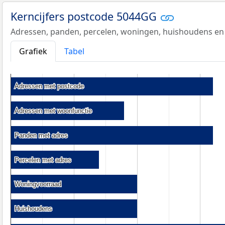
Kerncijfers postcode 5044GG
Adressen, panden, percelen, woningen, huishoudens en
Grafiek
Tabel
Adressen met postcode
Adressen met postcode
Adressen met woonfunctie
Adressen met woonfunctie
Panden met adres
Panden met adres
Percelen met adres
Percelen met adres
Woningvoorraad
Woningvoorraad
Huishoudens
Huishoudens