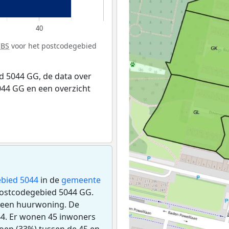
40
CBS
voor het postcodegebied
 5044 GG, de data over
44 GG en een overzicht
bied 5044
in de
gemeente
 postcodegebied 5044 GG.
 een huurwoning. De
4. Er wonen 45 inwoners
oep (33%) tussen de 45 en