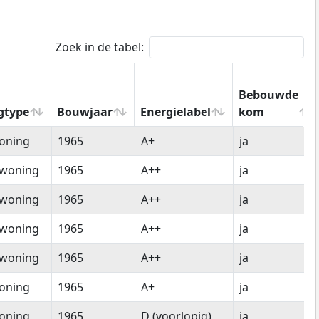
Zoek in de tabel:
Bebouwde
gtype
Bouwjaar
Energielabel
kom
gtype
Bouwjaar
Energielabel
Bebouwde
oning
1965
A+
ja
kom
woning
1965
A++
ja
woning
1965
A++
ja
woning
1965
A++
ja
woning
1965
A++
ja
oning
1965
A+
ja
oning
1965
D (voorlopig)
ja