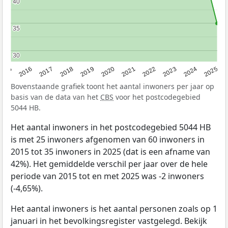
40
40
35
35
30
30
2015
2016
2017
2018
2019
2020
2021
2022
2023
2024
2025
Bovenstaande grafiek toont het aantal inwoners per jaar op
basis van de data van het
CBS
voor het postcodegebied
5044 HB.
Het aantal inwoners in het postcodegebied 5044 HB
is met 25 inwoners afgenomen van 60 inwoners in
2015 tot 35 inwoners in 2025 (dat is een afname van
42%). Het gemiddelde verschil per jaar over de hele
periode van 2015 tot en met 2025 was -2 inwoners
(-4,65%).
Het aantal inwoners is het aantal personen zoals op 1
januari in het bevolkingsregister vastgelegd. Bekijk