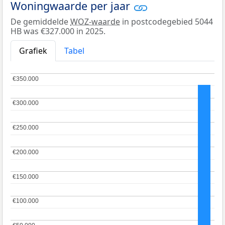
Woningwaarde per jaar
De gemiddelde
WOZ-waarde
in postcodegebied 5044
HB was €327.000 in 2025.
Grafiek
Tabel
€350.000
€350.000
€300.000
€300.000
€250.000
€250.000
€200.000
€200.000
€150.000
€150.000
€100.000
€100.000