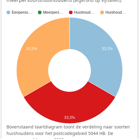
meerpersoonshuishoudens
.
(afgerond op vijftallen)
Eenperso…
Meerpers…
Huishoud…
Huishoud…
33,3%
33,3%
33,3%
Bovenstaand taartdiagram toont de verdeling naar soorten
huishoudens voor het postcodegebied 5044 HB. De