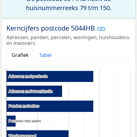
huisnummerreeks 79 t/m 150.
Kerncijfers postcode 5044HB
Adressen, panden, percelen, woningen, huishoudens
en inwoners.
Grafiek
Tabel
Adressen met postcode
Adressen met postcode
Adressen met woonfunctie
Adressen met woonfunctie
Panden met adres
Panden met adres
Percelen met adres
Percelen met adres
Woningvoorraad
Woningvoorraad