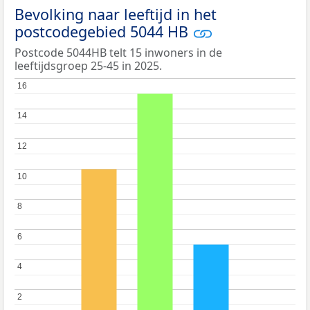
Bevolking naar leeftijd in het
postcodegebied 5044 HB
Postcode 5044HB telt 15 inwoners in de
leeftijdsgroep 25-45 in 2025.
16
16
14
14
12
12
10
10
8
8
6
6
4
4
2
2