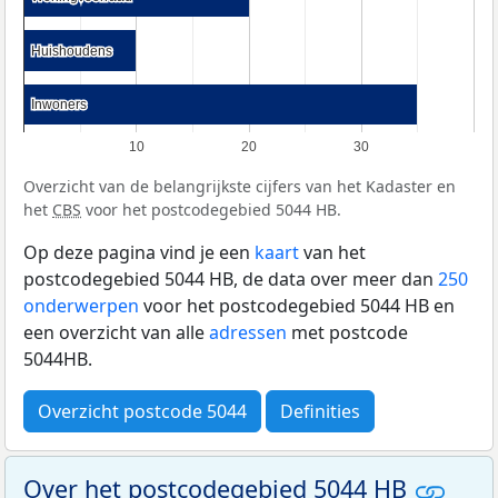
Huishoudens
Huishoudens
Inwoners
Inwoners
10
20
30
Overzicht van de belangrijkste cijfers van het Kadaster en
het
CBS
voor het postcodegebied 5044 HB.
Op deze pagina vind je een
kaart
van het
postcodegebied 5044 HB, de data over meer dan
250
onderwerpen
voor het postcodegebied 5044 HB en
een overzicht van alle
adressen
met postcode
5044HB.
Overzicht postcode 5044
Definities
Over het postcodegebied 5044 HB