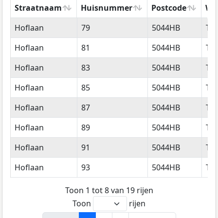
Straatnaam
Huisnummer
Postcode
Wo
Straatnaam
Huisnummer
Postcode
Wo
Hoflaan
79
5044HB
Til
Hoflaan
81
5044HB
Til
Hoflaan
83
5044HB
Til
Hoflaan
85
5044HB
Til
Hoflaan
87
5044HB
Til
Hoflaan
89
5044HB
Til
Hoflaan
91
5044HB
Til
Hoflaan
93
5044HB
Til
Toon 1 tot 8 van 19 rijen
Toon
rijen