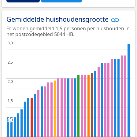
Gemiddelde huishoudensgrootte
Er wonen gemiddeld 1,5 personen per huishouden in
het postcodegebied 5044 HB.
3,0
3,0
2,5
2,5
2,0
2,0
1,5
1,5
1,0
1,0