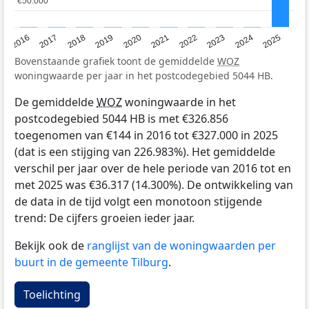
€50.000
€50.000
2016
2017
2018
2019
2020
2021
2022
2023
2024
2025
Bovenstaande grafiek toont de gemiddelde
WOZ
woningwaarde per jaar in het postcodegebied 5044 HB.
De gemiddelde
WOZ
woningwaarde in het
postcodegebied 5044 HB is met €326.856
toegenomen van €144 in 2016 tot €327.000 in 2025
(dat is een stijging van 226.983%). Het gemiddelde
verschil per jaar over de hele periode van 2016 tot en
met 2025 was €36.317 (14.300%). De ontwikkeling van
de data in de tijd volgt een monotoon stijgende
trend: De cijfers groeien ieder jaar.
Bekijk ook de
ranglijst van de woningwaarden per
buurt in de gemeente Tilburg
.
Toelichting