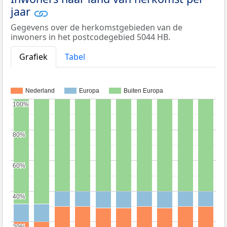
jaar
Gegevens over de herkomstgebieden van de
inwoners in het postcodegebied 5044 HB.
Grafiek
Tabel
Nederland
Europa
Buiten Europa
100%
100%
80%
80%
60%
60%
40%
40%
20%
20%