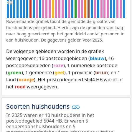
0,5
0,5
Bovenstaande grafiek toont de gemiddelde grootte van
huishoudens per gebied. Hierbij zijn de gebieden van laag
naar hoog gesorteerd op het gemiddeld aantal personen in
een huishouden. De gegevens gelden voor 2025.
De volgende gebieden worden in de grafiek
weergegeven: 16 postcodegebieden (
blauw
), 16
postcode5gebieden (
roze
), 1 numerieke postcode
(
groen
), 1 gemeente (
geel
), 1 provincie (
bruin
) en 1
land (
oranje
). Het postcodegebied 5044 HB wordt in
het
rood
weergegeven.
Soorten huishoudens
In 2025 waren er 10 huishoudens in het
postcodegebied 5044 HB. Er waren 5
eenpersoonshuishoudens en 5