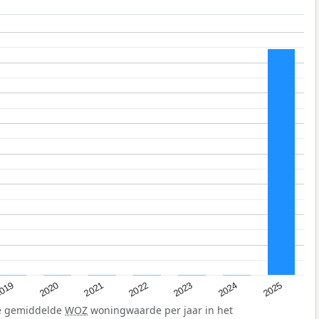
019
2024
2021
2023
2020
2025
2022
de gemiddelde
WOZ
woningwaarde per jaar in het