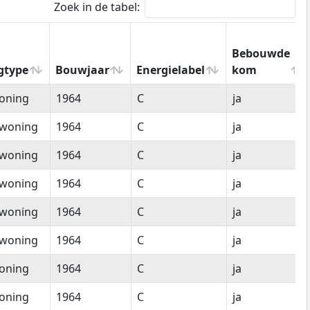
Zoek in de tabel:
Bebouwde
gtype
Bouwjaar
Energielabel
kom
gtype
Bouwjaar
Energielabel
Bebouwde
oning
1964
C
ja
kom
woning
1964
C
ja
woning
1964
C
ja
woning
1964
C
ja
woning
1964
C
ja
woning
1964
C
ja
oning
1964
C
ja
oning
1964
C
ja