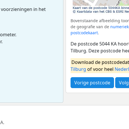
 voorzieningen in het
Bovenstaande afbeelding toon
de geografie van de
numeriek
postcodekaart
.
lometer.
r.
De postcode 5044 KA hoort
Tilburg. Deze postcode he
Download de postcodedat
Tilburg
of voor heel
Neder
Vorige postcode
Volg
A.