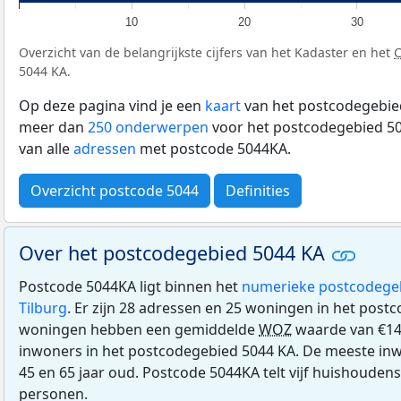
10
20
30
Overzicht van de belangrijkste cijfers van het Kadaster en het
5044 KA.
Op deze pagina vind je een
kaart
van het postcodegebied
meer dan
250 onderwerpen
voor het postcodegebied 50
van alle
adressen
met postcode 5044KA.
Overzicht postcode 5044
Definities
Over het postcodegebied 5044 KA
Postcode 5044KA ligt binnen het
numerieke postcodege
Tilburg
. Er zijn 28 adressen en 25 woningen in het post
woningen hebben een gemiddelde
WOZ
waarde van €149
inwoners in het postcodegebied 5044 KA. De meeste inw
45 en 65 jaar oud. Postcode 5044KA telt vijf huishouden
personen.