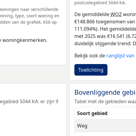
postcodegebied 5044 KA.
woningen naar verschillende
De gemiddelde
WOZ
wonin
ning, type, soort woning en
€148.866 toegenomen van €1
dden van de grafiek. Klik op
111.094%). Het gemiddelde 
met 2025 was €16.541 (6.72
 de woningkenmerken.
duidelijk stijgende trend: De
Bekijk ook de
ranglijst va
Toelichting
Bovenliggende geb
ebied 5044 KA: er zijn 9
Tabel met de gebieden waa
Soort gebied
Weg