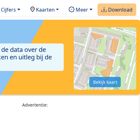
Cijfers
Kaarten
Meer
Download
 de data over de
n en uitleg bij de
Bekijk kaart
Advertentie: