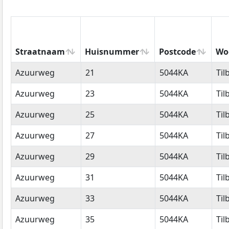
Straatnaam
Huisnummer
Postcode
Wo
Straatnaam
Huisnummer
Postcode
Wo
Azuurweg
21
5044KA
Til
Azuurweg
23
5044KA
Til
Azuurweg
25
5044KA
Til
Azuurweg
27
5044KA
Til
Azuurweg
29
5044KA
Til
Azuurweg
31
5044KA
Til
Azuurweg
33
5044KA
Til
Azuurweg
35
5044KA
Til