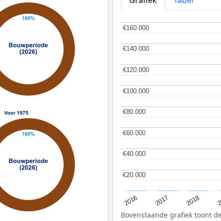
Grafiek
Tabel
€160.000
€160.000
€140.000
€140.000
€120.000
€120.000
€100.000
€100.000
€80.000
€80.000
€60.000
€60.000
€40.000
€40.000
€20.000
€20.000
2
2016
2018
2017
Bovenstaande grafiek toont 