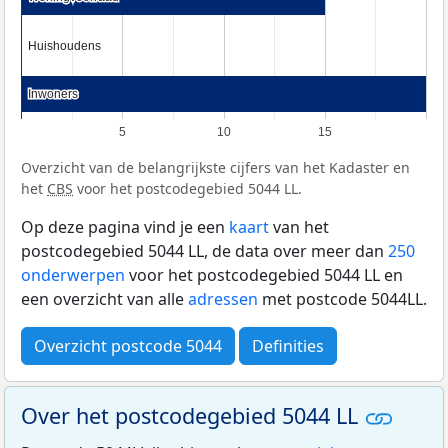
Huishoudens
Huishoudens
Inwoners
Inwoners
5
10
15
Overzicht van de belangrijkste cijfers van het Kadaster en
het
CBS
voor het postcodegebied 5044 LL.
Op deze pagina vind je een
kaart
van het
postcodegebied 5044 LL, de data over meer dan
250
onderwerpen
voor het postcodegebied 5044 LL en
een overzicht van alle
adressen
met postcode 5044LL.
Overzicht postcode 5044
Definities
Over het postcodegebied 5044 LL