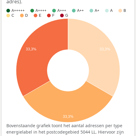
adres).
A+++++
A++++
A+++
A++
A+
A
B
C
D
E
F
G
33,3%
33,3%
33,3%
Bovenstaande grafiek toont het aantal adressen per type
energielabel in het postcodegebied 5044 LL. Hiervoor zijn