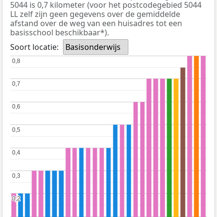
5044 is 0,7 kilometer (voor het postcodegebied 5044
LL zelf zijn geen gegevens over de gemiddelde
afstand over de weg van een huisadres tot een
basisschool beschikbaar*).
Soort locatie:
Basisonderwijs
0,8
0,8
0,7
0,7
0,6
0,6
0,5
0,5
0,4
0,4
0,3
0,3
0,2
0,2