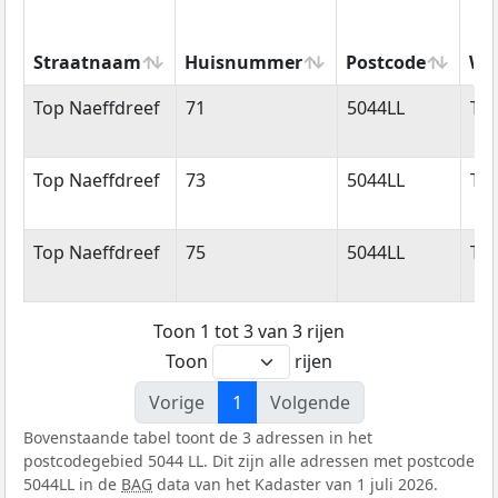
Straatnaam
Huisnummer
Postcode
Wo
Straatnaam
Huisnummer
Postcode
Wo
Top Naeffdreef
71
5044LL
Til
Top Naeffdreef
73
5044LL
Til
Top Naeffdreef
75
5044LL
Til
Toon 1 tot 3 van 3 rijen
Toon
rijen
Vorige
1
Volgende
Bovenstaande tabel toont de 3 adressen in het
postcodegebied 5044 LL. Dit zijn alle adressen met postcode
5044LL in de
BAG
data van het Kadaster van 1 juli 2026.