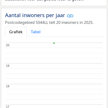
Aantal inwoners per jaar
Postcodegebied 5044LL telt 20 inwoners in 2025.
Grafiek
Tabel
20
20
19
19
18
18
17
17