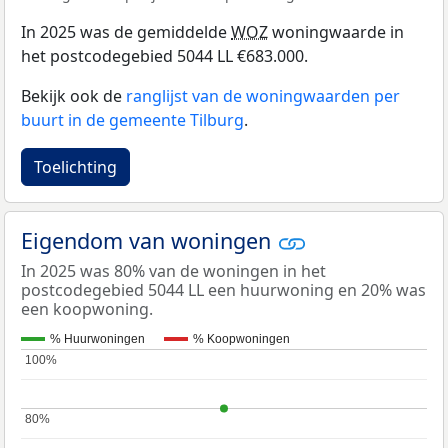
In 2025 was de gemiddelde
WOZ
woningwaarde in
het postcodegebied 5044 LL €683.000.
Bekijk ook de
ranglijst van de woningwaarden per
buurt in de gemeente Tilburg
.
Toelichting
Eigendom van woningen
In 2025 was 80% van de woningen in het
postcodegebied 5044 LL een huurwoning en 20% was
een koopwoning.
% Huurwoningen
% Koopwoningen
100%
100%
80%
80%