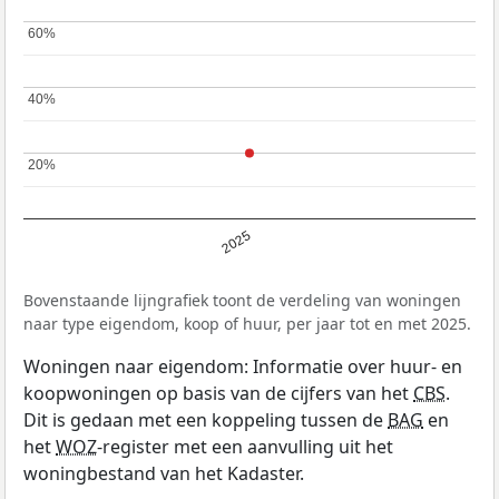
60%
60%
40%
40%
20%
20%
2025
Bovenstaande lijngrafiek toont de verdeling van woningen
naar type eigendom, koop of huur, per jaar tot en met 2025.
Woningen naar eigendom: Informatie over huur- en
koopwoningen op basis van de cijfers van het
CBS
.
Dit is gedaan met een koppeling tussen de
BAG
en
het
WOZ
-register met een aanvulling uit het
woningbestand van het Kadaster.