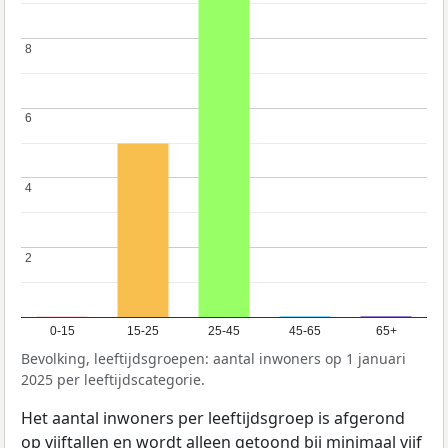
8
8
6
6
4
4
2
2
0-15
15-25
25-45
45-65
65+
Bevolking, leeftijdsgroepen: aantal inwoners op 1 januari
2025 per leeftijdscategorie.
Het aantal inwoners per leeftijdsgroep is afgerond
op vijftallen en wordt alleen getoond bij minimaal vijf