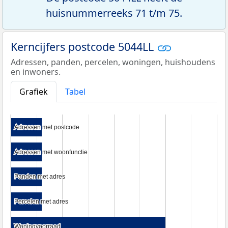
huisnummerreeks 71 t/m 75.
Kerncijfers postcode 5044LL
Adressen, panden, percelen, woningen, huishoudens
en inwoners.
Grafiek
Tabel
Adressen met postcode
Adressen met postcode
Adressen met woonfunctie
Adressen met woonfunctie
Panden met adres
Panden met adres
Percelen met adres
Percelen met adres
Woningvoorraad
Woningvoorraad