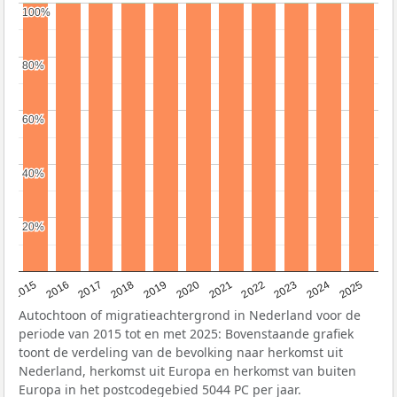
100%
100%
80%
80%
60%
60%
40%
40%
20%
20%
2019
2022
2017
2025
2020
2015
2023
2018
2021
2016
2024
Autochtoon of migratieachtergrond in Nederland voor de
periode van 2015 tot en met 2025: Bovenstaande grafiek
toont de verdeling van de bevolking naar herkomst uit
Nederland, herkomst uit Europa en herkomst van buiten
Europa in het postcodegebied 5044 PC per jaar.