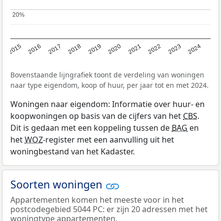
20%
20%
2015
2016
2017
2018
2019
2020
2021
2022
2023
2024
Bovenstaande lijngrafiek toont de verdeling van woningen
naar type eigendom, koop of huur, per jaar tot en met 2024.
Woningen naar eigendom: Informatie over huur- en
koopwoningen op basis van de cijfers van het
CBS
.
Dit is gedaan met een koppeling tussen de
BAG
en
het
WOZ
-register met een aanvulling uit het
woningbestand van het Kadaster.
Soorten woningen
Appartementen komen het meeste voor in het
postcodegebied 5044 PC: er zijn 20 adressen met het
woningtype appartementen.