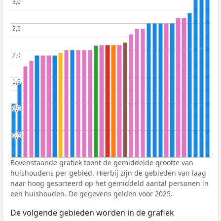
3,0
3,0
2,5
2,5
2,0
2,0
1,5
1,5
1,0
1,0
0,5
0,5
Bovenstaande grafiek toont de gemiddelde grootte van
huishoudens per gebied. Hierbij zijn de gebieden van laag
naar hoog gesorteerd op het gemiddeld aantal personen in
een huishouden. De gegevens gelden voor 2025.
De volgende gebieden worden in de grafiek