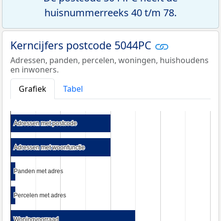
huisnummerreeks 40 t/m 78.
Kerncijfers postcode 5044PC
Adressen, panden, percelen, woningen, huishoudens
en inwoners.
Grafiek
Tabel
Adressen met postcode
Adressen met postcode
Adressen met woonfunctie
Adressen met woonfunctie
Panden met adres
Panden met adres
Percelen met adres
Percelen met adres
Woningvoorraad
Woningvoorraad