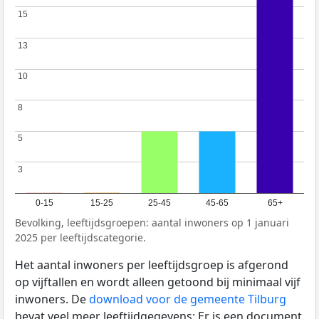
15
15
13
13
10
10
8
8
5
5
3
3
0-15
15-25
25-45
45-65
65+
Bevolking, leeftijdsgroepen: aantal inwoners op 1 januari
2025 per leeftijdscategorie.
Het aantal inwoners per leeftijdsgroep is afgerond
op vijftallen en wordt alleen getoond bij minimaal vijf
inwoners. De
download voor de gemeente Tilburg
bevat veel meer leeftijdgegevens: Er is een document