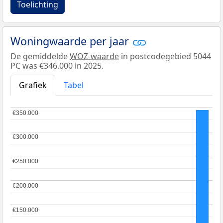
Toelichting
Woningwaarde per jaar
De gemiddelde
WOZ-waarde
in postcodegebied 5044
PC was €346.000 in 2025.
Grafiek
Tabel
€350.000
€350.000
€300.000
€300.000
€250.000
€250.000
€200.000
€200.000
€150.000
€150.000