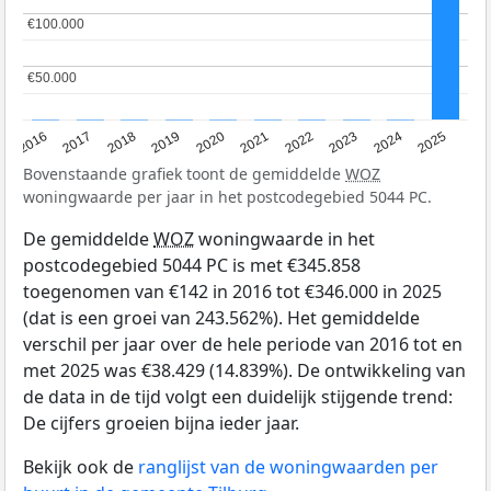
€100.000
€100.000
€50.000
€50.000
2016
2017
2018
2019
2020
2021
2022
2023
2024
2025
Bovenstaande grafiek toont de gemiddelde
WOZ
woningwaarde per jaar in het postcodegebied 5044 PC.
De gemiddelde
WOZ
woningwaarde in het
postcodegebied 5044 PC is met €345.858
toegenomen van €142 in 2016 tot €346.000 in 2025
(dat is een groei van 243.562%). Het gemiddelde
verschil per jaar over de hele periode van 2016 tot en
met 2025 was €38.429 (14.839%). De ontwikkeling van
de data in de tijd volgt een duidelijk stijgende trend:
De cijfers groeien bijna ieder jaar.
Bekijk ook de
ranglijst van de woningwaarden per