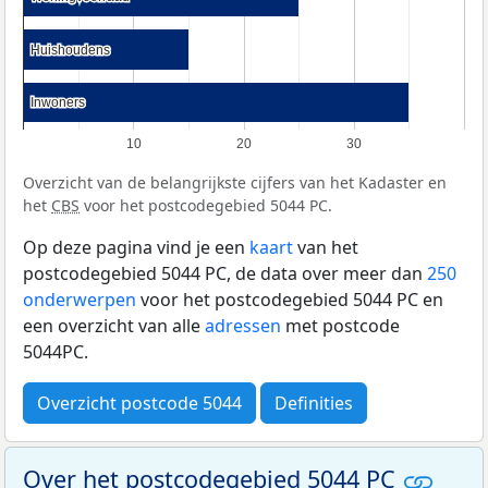
Huishoudens
Huishoudens
Inwoners
Inwoners
10
20
30
Overzicht van de belangrijkste cijfers van het Kadaster en
het
CBS
voor het postcodegebied 5044 PC.
Op deze pagina vind je een
kaart
van het
postcodegebied 5044 PC, de data over meer dan
250
onderwerpen
voor het postcodegebied 5044 PC en
een overzicht van alle
adressen
met postcode
5044PC.
Overzicht postcode 5044
Definities
Over het postcodegebied 5044 PC