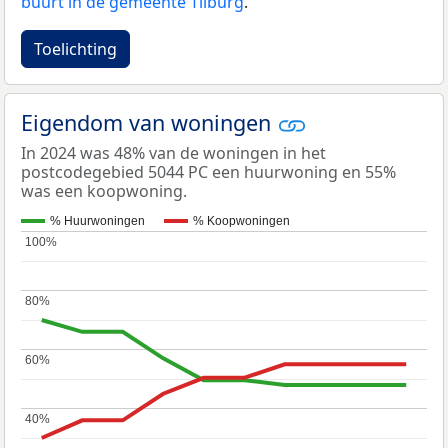
buurt in de gemeente Tilburg
.
Toelichting
Eigendom van woningen
In 2024 was 48% van de woningen in het
postcodegebied 5044 PC een huurwoning en 55%
was een koopwoning.
% Huurwoningen
% Koopwoningen
100%
100%
80%
80%
60%
60%
40%
40%