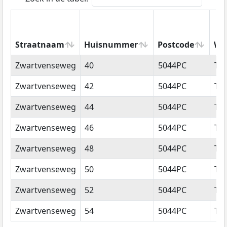
Straatnaam
Huisnummer
Postcode
Wo
Straatnaam
Huisnummer
Postcode
Wo
Zwartvenseweg
40
5044PC
Til
Zwartvenseweg
42
5044PC
Til
Zwartvenseweg
44
5044PC
Til
Zwartvenseweg
46
5044PC
Til
Zwartvenseweg
48
5044PC
Til
Zwartvenseweg
50
5044PC
Til
Zwartvenseweg
52
5044PC
Til
Zwartvenseweg
54
5044PC
Til