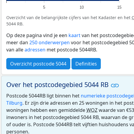
5
10
15
Overzicht van de belangrijkste cijfers van het Kadaster en het
5044 RB.
Op deze pagina vind je een
kaart
van het postcodegebied
meer dan
250 onderwerpen
voor het postcodegebied 50
van alle
adressen
met postcode 5044RB.
Overzicht postcode 5044
Definities
Over het postcodegebied 5044 RB
Postcode 5044RB ligt binnen het
numerieke postcodege
Tilburg
. Er zijn drie adressen en 25 woningen in het po
woningen hebben een gemiddelde
WOZ
waarde van €534
inwoners in het postcodegebied 5044 RB, waarvan de gr
of ouder is. Postcode 5044RB telt vijftien huishoudens 
personen.