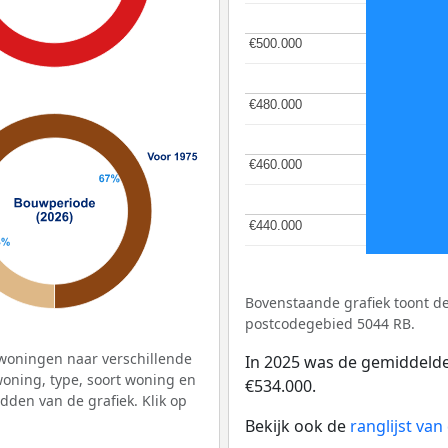
€500.000
€500.000
€480.000
€480.000
€460.000
€460.000
€440.000
€440.000
Bovenstaande grafiek toont 
postcodegebied 5044 RB.
woningen naar verschillende
In 2025 was de gemiddeld
ning, type, soort woning en
€534.000.
dden van de grafiek. Klik op
Bekijk ook de
ranglijst va