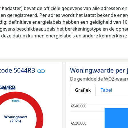
adaster) bevat de officiële gegevens van alle adressen en 
tsen geregistreerd. Per adres wordt het laatst bekende ener
ldig; definitieve energielabels hebben een geldigheid van 1
egevens beschikbaar, zoals het berekeningstype en de opn
na deze datum kunnen energielabels en andere kenmerken zij
tcode 5044RB
Woningwaarde per 
De gemiddelde
WOZ-waar
Grafiek
Tabel
€540.000
€540.000
€520.000
€520.000