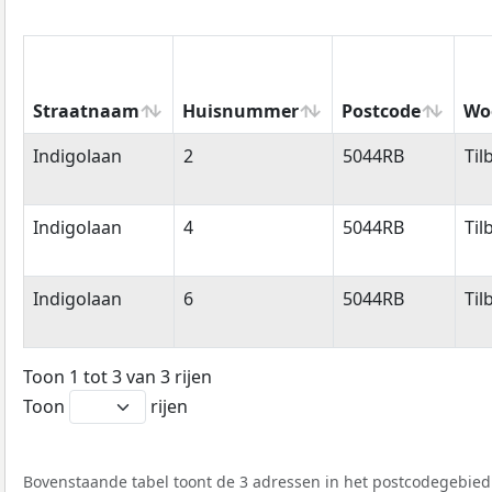
Straatnaam
Huisnummer
Postcode
Wo
Straatnaam
Huisnummer
Postcode
Wo
Indigolaan
2
5044RB
Til
Indigolaan
4
5044RB
Til
Indigolaan
6
5044RB
Til
Toon 1 tot 3 van 3 rijen
Toon
rijen
Bovenstaande tabel toont de 3 adressen in het postcodegebied 