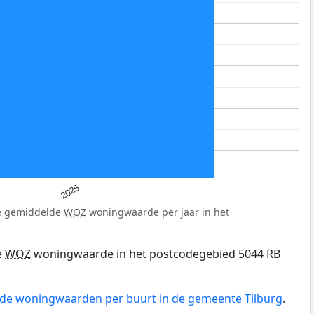
2025
de gemiddelde
WOZ
woningwaarde per jaar in het
e
WOZ
woningwaarde in het postcodegebied 5044 RB
n de woningwaarden per buurt in de gemeente Tilburg
.