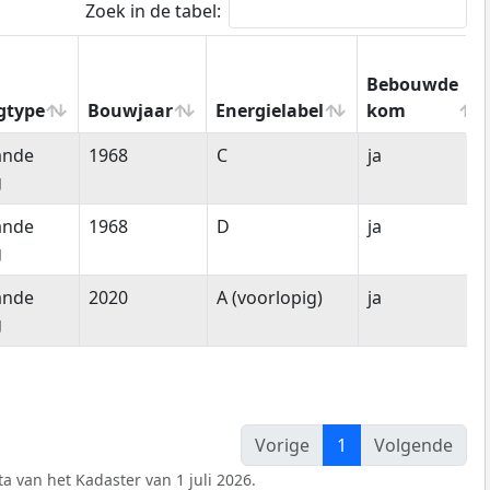
Zoek in de tabel:
Bebouwde
gtype
Bouwjaar
Energielabel
kom
gtype
Bouwjaar
Energielabel
Bebouwde
ande
1968
C
ja
kom
g
ande
1968
D
ja
g
ande
2020
A (voorlopig)
ja
g
Vorige
1
Volgende
a van het Kadaster van 1 juli 2026.