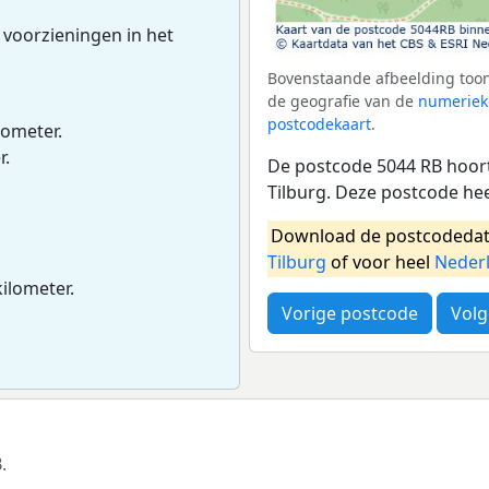
 voorzieningen in het
Bovenstaande afbeelding toon
de geografie van de
numeriek
postcodekaart
.
lometer.
r.
De postcode 5044 RB hoort
Tilburg. Deze postcode he
Download de postcodedat
Tilburg
of voor heel
Neder
kilometer.
Vorige postcode
Volg
.