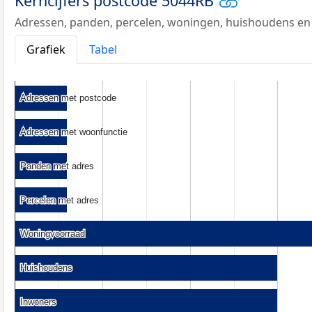
Kerncijfers postcode 5044RB
Adressen, panden, percelen, woningen, huishoudens en
Grafiek
Tabel
Adressen met postcode
Adressen met postcode
Adressen met woonfunctie
Adressen met woonfunctie
Panden met adres
Panden met adres
Percelen met adres
Percelen met adres
Woningvoorraad
Woningvoorraad
Huishoudens
Huishoudens
Inwoners
Inwoners