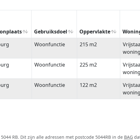
onplaats
Gebruiksdoel
Oppervlakte
Wonin
onplaats
Gebruiksdoel
Oppervlakte
Wonin
burg
Woonfunctie
215 m2
Vrijsta
wonin
burg
Woonfunctie
225 m2
Vrijsta
wonin
burg
Woonfunctie
122 m2
Vrijsta
wonin
5044 RB. Dit zijn alle adressen met postcode 5044RB in de
BAG
dat