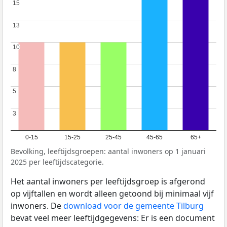
15
15
13
13
10
10
8
8
5
5
3
3
0-15
15-25
25-45
45-65
65+
Bevolking, leeftijdsgroepen: aantal inwoners op 1 januari
2025 per leeftijdscategorie.
Het aantal inwoners per leeftijdsgroep is afgerond
op vijftallen en wordt alleen getoond bij minimaal vijf
inwoners. De
download voor de gemeente Tilburg
bevat veel meer leeftijdgegevens: Er is een document