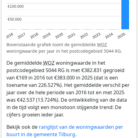
€100.000
€100.000
€50.000
€50.000
2016
2017
2018
2019
2020
2021
2022
2023
2024
2025
Bovenstaande grafiek toont de gemiddelde
WOZ
woningwaarde per jaar in het postcodegebied 5044 RG.
De gemiddelde
WOZ
woningwaarde in het
postcodegebied 5044 RG is met €382.831 gegroeid
van €169 in 2016 tot €383.000 in 2025 (dat is een
toename van 226.527%). Het gemiddelde verschil per
jaar over de hele periode van 2016 tot en met 2025
was €42.537 (13.724%). De ontwikkeling van de data
in de tijd volgt een monotoon stijgende trend: De
cijfers groeien ieder jaar.
Bekijk ook de
ranglijst van de woningwaarden per
buurt in de gemeente Tilburg
.