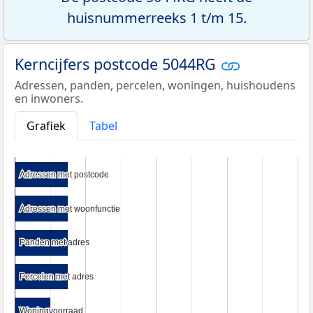
huisnummerreeks 1 t/m 15.
Kerncijfers postcode 5044RG
Adressen, panden, percelen, woningen, huishoudens
en inwoners.
Grafiek
Tabel
Adressen met postcode
Adressen met postcode
Adressen met woonfunctie
Adressen met woonfunctie
Panden met adres
Panden met adres
Percelen met adres
Percelen met adres
Woningvoorraad
Woningvoorraad