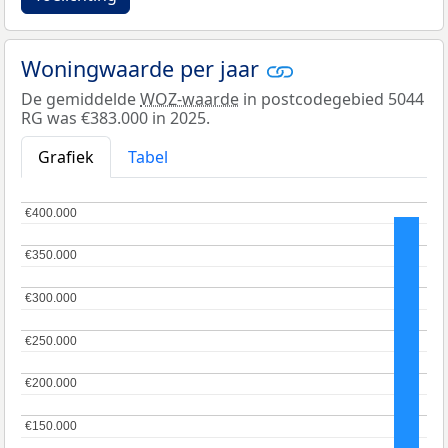
Woningwaarde per jaar
De gemiddelde
WOZ-waarde
in postcodegebied 5044
RG was €383.000 in 2025.
Grafiek
Tabel
€400.000
€400.000
€350.000
€350.000
€300.000
€300.000
€250.000
€250.000
€200.000
€200.000
€150.000
€150.000