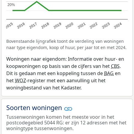
20%
20%
2015
2016
2017
2018
2019
2020
2021
2022
2023
2024
Bovenstaande lijngrafiek toont de verdeling van woningen
naar type eigendom, koop of huur, per jaar tot en met 2024.
Woningen naar eigendom: Informatie over huur- en
koopwoningen op basis van de cijfers van het
CBS
.
Dit is gedaan met een koppeling tussen de
BAG
en
het
WOZ
-register met een aanvulling uit het
woningbestand van het Kadaster.
Soorten woningen
Tussenwoningen komen het meeste voor in het
postcodegebied 5044 RG: er zijn 12 adressen met het
woningtype tussenwoningen.