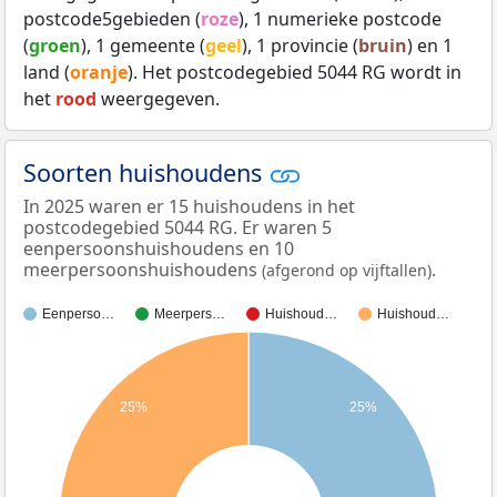
postcode5gebieden (
roze
), 1 numerieke postcode
(
groen
), 1 gemeente (
geel
), 1 provincie (
bruin
) en 1
land (
oranje
). Het postcodegebied 5044 RG wordt in
het
rood
weergegeven.
Soorten huishoudens
In 2025 waren er 15 huishoudens in het
postcodegebied 5044 RG. Er waren 5
eenpersoonshuishoudens en 10
meerpersoonshuishoudens
.
(afgerond op vijftallen)
Eenperso…
Meerpers…
Huishoud…
Huishoud…
25%
25%