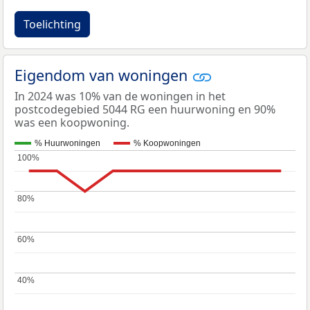
Toelichting
Eigendom van woningen
In 2024 was 10% van de woningen in het
postcodegebied 5044 RG een huurwoning en 90%
was een koopwoning.
% Huurwoningen
% Koopwoningen
100%
100%
80%
80%
60%
60%
40%
40%