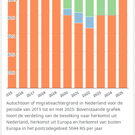
80%
80%
60%
60%
40%
40%
20%
20%
2019
2022
2017
2025
2020
2015
2023
2018
2021
2016
2024
Autochtoon of migratieachtergrond in Nederland voor de
periode van 2015 tot en met 2025: Bovenstaande grafiek
toont de verdeling van de bevolking naar herkomst uit
Nederland, herkomst uit Europa en herkomst van buiten
Europa in het postcodegebied 5044 RG per jaar.