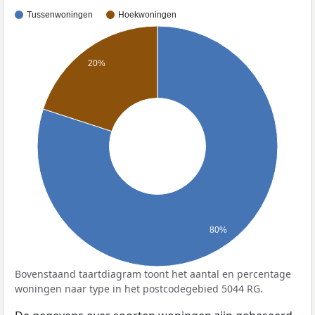
Tussenwoningen
Hoekwoningen
20%
80%
Bovenstaand taartdiagram toont het aantal en percentage
woningen naar type in het postcodegebied 5044 RG.