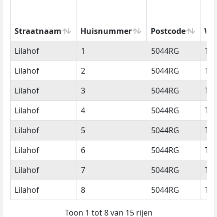
Straatnaam
Huisnummer
Postcode
Wo
Straatnaam
Huisnummer
Postcode
Wo
Lilahof
1
5044RG
Til
Lilahof
2
5044RG
Til
Lilahof
3
5044RG
Til
Lilahof
4
5044RG
Til
Lilahof
5
5044RG
Til
Lilahof
6
5044RG
Til
Lilahof
7
5044RG
Til
Lilahof
8
5044RG
Til
Toon 1 tot 8 van 15 rijen