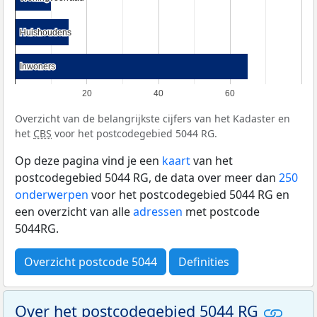
Huishoudens
Huishoudens
Inwoners
Inwoners
20
40
60
Overzicht van de belangrijkste cijfers van het Kadaster en
het
CBS
voor het postcodegebied 5044 RG.
Op deze pagina vind je een
kaart
van het
postcodegebied 5044 RG, de data over meer dan
250
onderwerpen
voor het postcodegebied 5044 RG en
een overzicht van alle
adressen
met postcode
5044RG.
Overzicht postcode 5044
Definities
Over het postcodegebied 5044 RG