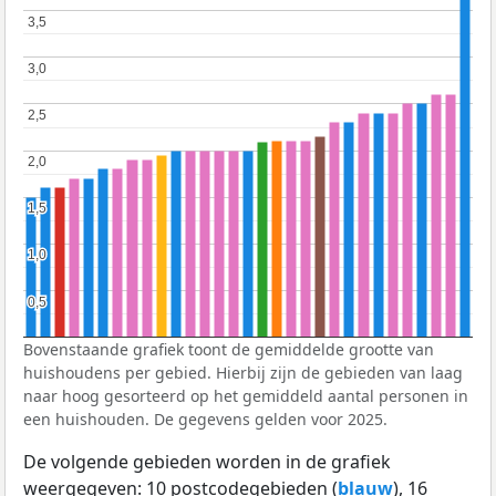
3,5
3,5
3,0
3,0
2,5
2,5
2,0
2,0
1,5
1,5
1,0
1,0
0,5
0,5
Bovenstaande grafiek toont de gemiddelde grootte van
huishoudens per gebied. Hierbij zijn de gebieden van laag
naar hoog gesorteerd op het gemiddeld aantal personen in
een huishouden. De gegevens gelden voor 2025.
De volgende gebieden worden in de grafiek
weergegeven: 10 postcodegebieden (
blauw
), 16