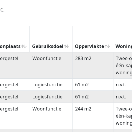
C.
onplaats
Gebruiksdoel
Oppervlakte
Wonin
onplaats
Gebruiksdoel
Oppervlakte
Wonin
ergestel
Woonfunctie
283 m2
Twee-o
één-ka
wonin
ergestel
Logiesfunctie
61 m2
n.v.t.
ergestel
Logiesfunctie
61 m2
n.v.t.
ergestel
Woonfunctie
244 m2
Twee-o
één-ka
wonin