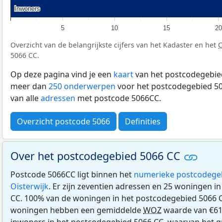
Inwoners
Inwoners
5
10
15
20
Overzicht van de belangrijkste cijfers van het Kadaster en het
5066 CC.
Op deze pagina vind je een
kaart
van het postcodegebied
meer dan
250 onderwerpen
voor het postcodegebied 50
van alle
adressen
met postcode 5066CC.
Overzicht postcode 5066
Definities
Over het postcodegebied 5066 CC
Postcode 5066CC ligt binnen het
numerieke postcodege
Oisterwijk
. Er zijn zeventien adressen en 25 woningen i
CC. 100% van de woningen in het postcodegebied 5066 
woningen hebben een gemiddelde
WOZ
waarde van €61
inwoners in het postcodegebied 5066 CC, waarvan het g