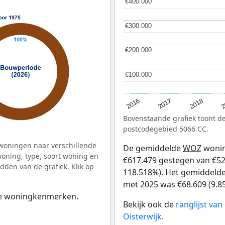
€400.000
€400.000
€300.000
€300.000
€200.000
€200.000
€100.000
€100.000
2
2016
2018
2017
Bovenstaande grafiek toont 
postcodegebied 5066 CC.
woningen naar verschillende
De gemiddelde
WOZ
wonin
ning, type, soort woning en
€617.479 gestegen van €521 
dden van de grafiek. Klik op
118.518%). Het gemiddelde 
met 2025 was €68.609 (9.8
 de woningkenmerken.
Bekijk ook de
ranglijst va
Oisterwijk
.