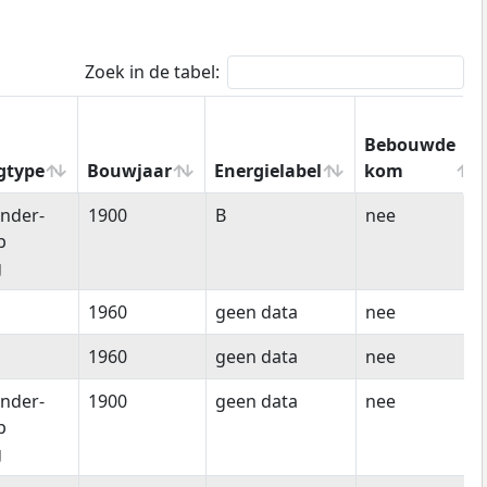
Zoek in de tabel:
Bebouwde
gtype
Bouwjaar
Energielabel
kom
gtype
Bouwjaar
Energielabel
Bebouwde
nder-
1900
B
nee
kom
p
g
1960
geen data
nee
1960
geen data
nee
nder-
1900
geen data
nee
p
g