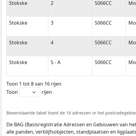
Stokske
2
5066CC
Mo
Stokske
3
5066CC
Mo
Stokske
4
5066CC
Mo
Stokske
5 - A
5066CC
Mo
Toon 1 tot 8 van 16 rijen
Toon
rijen
Bovenstaande tabel toont de 16 adressen in het postcodegebied
De BAG (Basisregistratie Adressen en Gebouwen van het K
alle panden, verblijfsobjecten, standplaatsen en ligplaa