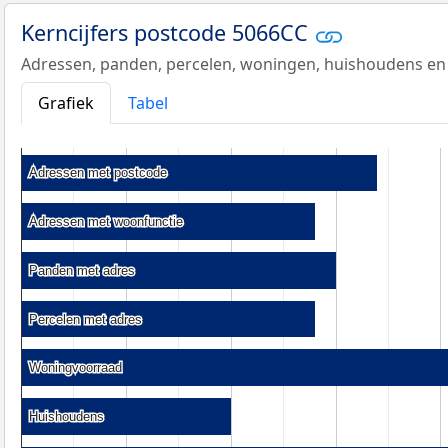
Kerncijfers postcode 5066CC
Adressen, panden, percelen, woningen, huishoudens en
Grafiek
Tabel
Adressen met postcode
Adressen met postcode
Adressen met woonfunctie
Adressen met woonfunctie
Panden met adres
Panden met adres
Percelen met adres
Percelen met adres
Woningvoorraad
Woningvoorraad
Huishoudens
Huishoudens