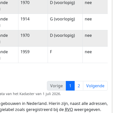
ande
1970
D (voorlopig)
nee
g
ande
1914
G (voorlopig)
nee
g
ande
1970
D (voorlopig)
nee
g
ande
1959
F
nee
g
Vorige
1
2
Volgende
ta van het Kadaster van 1 juli 2026.
gebouwen in Nederland. Hierin zijn, naast alle adressen,
gielabel zoals geregistreerd bij de
RVO
weergegeven.