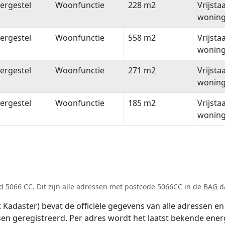
ergestel
Woonfunctie
228 m2
Vrijsta
wonin
ergestel
Woonfunctie
558 m2
Vrijsta
wonin
ergestel
Woonfunctie
271 m2
Vrijsta
wonin
ergestel
Woonfunctie
185 m2
Vrijsta
wonin
 5066 CC. Dit zijn alle adressen met postcode 5066CC in de
BAG
da
adaster) bevat de officiële gegevens van alle adressen en 
tsen geregistreerd. Per adres wordt het laatst bekende ener