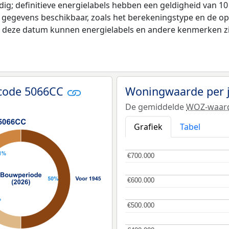
ldig; definitieve energielabels hebben een geldigheid van 1
e gegevens beschikbaar, zoals het berekeningstype en de o
na deze datum kunnen energielabels en andere kenmerken zij
tcode 5066CC
Woningwaarde per 
De gemiddelde
WOZ-waar
Grafiek
Tabel
€700.000
€700.000
€600.000
€600.000
€500.000
€500.000