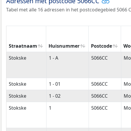
Adressen met postcode 5066CC
Tabel met alle 16 adressen in het postcodegebied 5066 C
Straatnaam
Huisnummer
Postcode
Wo
Straatnaam
Huisnummer
Postcode
Wo
Stokske
1 - A
5066CC
Mo
Stokske
1 - 01
5066CC
Mo
Stokske
1 - 02
5066CC
Mo
Stokske
1
5066CC
Mo