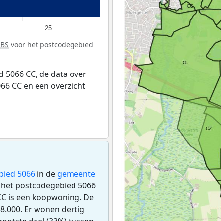
25
CBS
voor het postcodegebied
 5066 CC, de data over
66 CC en een overzicht
bied 5066
in de
gemeente
n het postcodegebied 5066
CC is een koopwoning. De
8.000. Er wonen dertig
rootste deel (33%) tussen