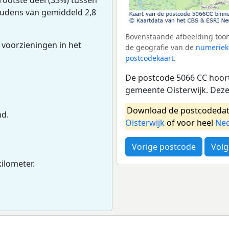
houdens van gemiddeld 2,8
Bovenstaande afbeelding toon
 voorzieningen in het
de geografie van de
numeriek
postcodekaart
.
De postcode 5066 CC hoort
gemeente Oisterwijk. Deze
Download de postcodedat
nd.
Oisterwijk
of voor heel
Ned
Vorige postcode
Volg
kilometer.