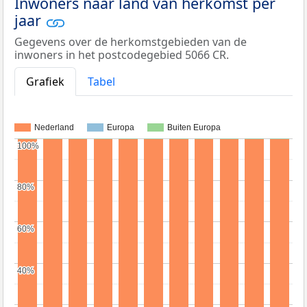
Inwoners naar land van herkomst per
jaar
Gegevens over de herkomstgebieden van de
inwoners in het postcodegebied 5066 CR.
Grafiek
Tabel
Nederland
Europa
Buiten Europa
100%
100%
80%
80%
60%
60%
40%
40%