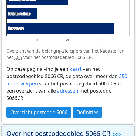
Huishoudens
Huishoudens
Inwoners
Inwoners
10
20
30
Overzicht van de belangrijkste cijfers van het Kadaster en
het
CBS
voor het postcodegebied 5066 CR.
Op deze pagina vind je een
kaart
van het
postcodegebied 5066 CR, de data over meer dan
250
onderwerpen
voor het postcodegebied 5066 CR en
een overzicht van alle
adressen
met postcode
5066CR.
Overzicht postcode 5066
Definities
Over het postcodegebied 5066 CR