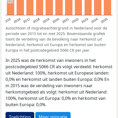
20%
20%
2019
2022
2017
2025
2020
2015
2023
2018
2021
2016
2024
Autochtoon of migratieachtergrond in Nederland voor de
periode van 2015 tot en met 2025: Bovenstaande grafiek
toont de verdeling van de bevolking naar herkomst uit
Nederland, herkomst uit Europa en herkomst van buiten
Europa in het postcodegebied 5066 CR per jaar.
In 2025 was de herkomst van inwoners in het
postcodegebied 5066 CR als volgt verdeeld: herkomst
uit Nederland: 100%, herkomst uit Europese landen:
0,0% en herkomst uit landen buiten Europa: 0,0% En
in 2015 was de verdeling van inwoners naar
herkomstgebied als volgt: herkomst uit Nederland:
100%, herkomst uit Europa: 0,0% en herkomst van
buiten Europa: 0,0%.
Toelichting
Meer migratie