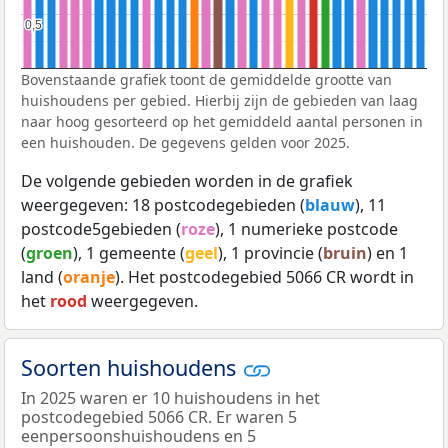
0,5
0,5
Bovenstaande grafiek toont de gemiddelde grootte van
huishoudens per gebied. Hierbij zijn de gebieden van laag
naar hoog gesorteerd op het gemiddeld aantal personen in
een huishouden. De gegevens gelden voor 2025.
De volgende gebieden worden in de grafiek
weergegeven: 18 postcodegebieden (
blauw
), 11
postcode5gebieden (
roze
), 1 numerieke postcode
(
groen
), 1 gemeente (
geel
), 1 provincie (
bruin
) en 1
land (
oranje
). Het postcodegebied 5066 CR wordt in
het
rood
weergegeven.
Soorten huishoudens
In 2025 waren er 10 huishoudens in het
postcodegebied 5066 CR. Er waren 5
eenpersoonshuishoudens en 5