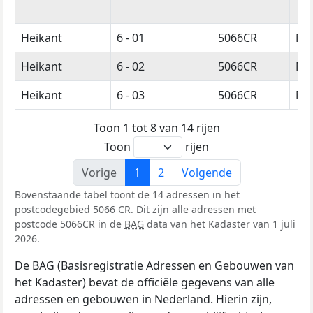
Heikant
6 - 01
5066CR
Mo
Heikant
6 - 02
5066CR
Mo
Heikant
6 - 03
5066CR
Mo
Toon 1 tot 8 van 14 rijen
Toon
rijen
Vorige
1
2
Volgende
Bovenstaande tabel toont de 14 adressen in het
postcodegebied 5066 CR. Dit zijn alle adressen met
postcode 5066CR in de
BAG
data van het Kadaster van 1 juli
2026.
De BAG (Basisregistratie Adressen en Gebouwen van
het Kadaster) bevat de officiële gegevens van alle
adressen en gebouwen in Nederland. Hierin zijn,