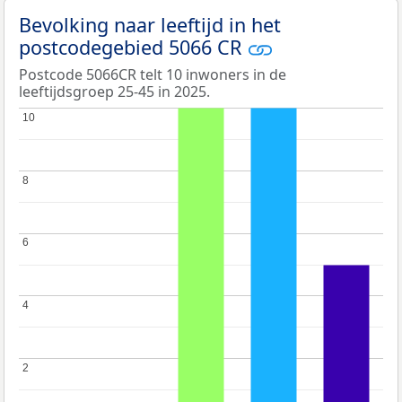
Bevolking naar leeftijd in het
postcodegebied 5066 CR
Postcode 5066CR telt 10 inwoners in de
leeftijdsgroep 25-45 in 2025.
10
10
8
8
6
6
4
4
2
2