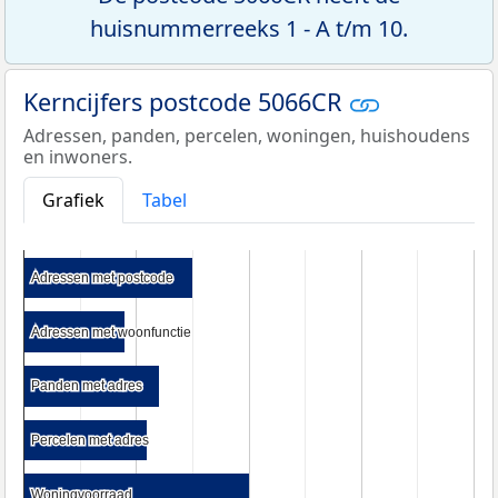
huisnummerreeks 1 - A t/m 10.
Kerncijfers postcode 5066CR
Adressen, panden, percelen, woningen, huishoudens
en inwoners.
Grafiek
Tabel
Adressen met postcode
Adressen met postcode
Adressen met woonfunctie
Adressen met woonfunctie
Panden met adres
Panden met adres
Percelen met adres
Percelen met adres
Woningvoorraad
Woningvoorraad