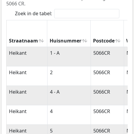
5066 CR.
Zoek in de tabel:
Straatnaam
Huisnummer
Postcode
Wo
Straatnaam
Huisnummer
Postcode
Wo
Heikant
1 - A
5066CR
Mo
Heikant
2
5066CR
Mo
Heikant
4 - A
5066CR
Mo
Heikant
4
5066CR
Mo
Heikant
5
5066CR
Mo