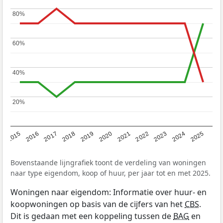
80%
80%
60%
60%
40%
40%
20%
20%
2019
2022
2025
2017
2020
2023
2015
2018
2021
2024
2016
Bovenstaande lijngrafiek toont de verdeling van woningen
naar type eigendom, koop of huur, per jaar tot en met 2025.
Woningen naar eigendom: Informatie over huur- en
koopwoningen op basis van de cijfers van het
CBS
.
Dit is gedaan met een koppeling tussen de
BAG
en