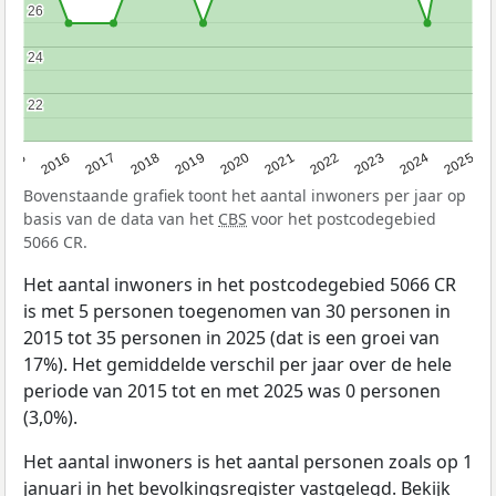
26
26
24
24
22
22
2015
2016
2017
2018
2019
2020
2021
2022
2023
2024
2025
Bovenstaande grafiek toont het aantal inwoners per jaar op
basis van de data van het
CBS
voor het postcodegebied
5066 CR.
Het aantal inwoners in het postcodegebied 5066 CR
is met 5 personen toegenomen van 30 personen in
2015 tot 35 personen in 2025 (dat is een groei van
17%). Het gemiddelde verschil per jaar over de hele
periode van 2015 tot en met 2025 was 0 personen
(3,0%).
Het aantal inwoners is het aantal personen zoals op 1
januari in het bevolkingsregister vastgelegd. Bekijk