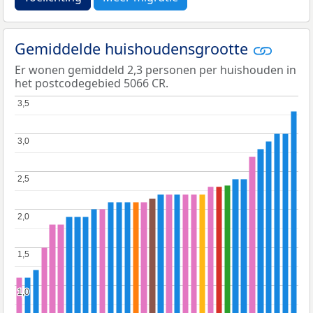
Gemiddelde huishoudensgrootte
Er wonen gemiddeld 2,3 personen per huishouden in
het postcodegebied 5066 CR.
3,5
3,5
3,0
3,0
2,5
2,5
2,0
2,0
1,5
1,5
1,0
1,0