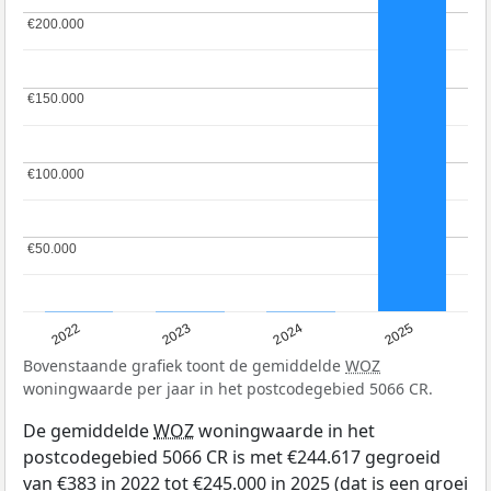
€200.000
€200.000
€150.000
€150.000
€100.000
€100.000
€50.000
€50.000
2022
2023
2024
2025
Bovenstaande grafiek toont de gemiddelde
WOZ
woningwaarde per jaar in het postcodegebied 5066 CR.
De gemiddelde
WOZ
woningwaarde in het
postcodegebied 5066 CR is met €244.617 gegroeid
van €383 in 2022 tot €245.000 in 2025 (dat is een groei