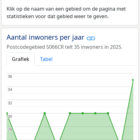
Klik op de naam van een gebied om de pagina met
statistieken voor dat gebied weer te geven.
Aantal inwoners per jaar
Postcodegebied 5066CR telt 35 inwoners in 2025.
Grafiek
Tabel
36
36
34
34
32
32
30
30
28
28