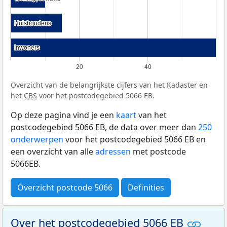
Huishoudens
Huishoudens
Inwoners
Inwoners
20
40
Overzicht van de belangrijkste cijfers van het Kadaster en
het
CBS
voor het postcodegebied 5066 EB.
Op deze pagina vind je een
kaart
van het
postcodegebied 5066 EB, de data over meer dan
250
onderwerpen
voor het postcodegebied 5066 EB en
een overzicht van alle
adressen
met postcode
5066EB.
Overzicht postcode 5066
Definities
Over het postcodegebied 5066 EB