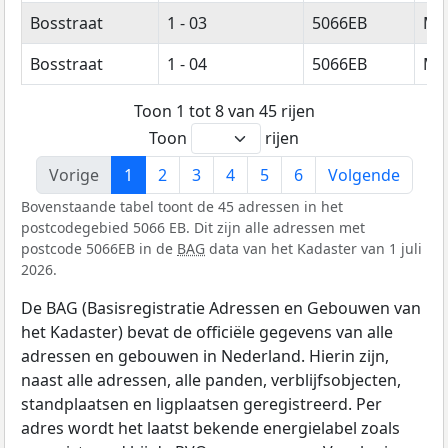
Bosstraat
1 - 03
5066EB
Mo
Bosstraat
1 - 04
5066EB
Mo
Toon 1 tot 8 van 45 rijen
Toon
rijen
Vorige
1
2
3
4
5
6
Volgende
Bovenstaande tabel toont de 45 adressen in het
postcodegebied 5066 EB. Dit zijn alle adressen met
postcode 5066EB in de
BAG
data van het Kadaster van 1 juli
2026.
De BAG (Basisregistratie Adressen en Gebouwen van
het Kadaster) bevat de officiële gegevens van alle
adressen en gebouwen in Nederland. Hierin zijn,
naast alle adressen, alle panden, verblijfsobjecten,
standplaatsen en ligplaatsen geregistreerd. Per
adres wordt het laatst bekende energielabel zoals