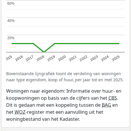
60%
60%
40%
40%
20%
20%
2019
2022
2025
2017
2020
2023
2015
2018
2021
2024
2016
Bovenstaande lijngrafiek toont de verdeling van woningen
naar type eigendom, koop of huur, per jaar tot en met 2025.
Woningen naar eigendom: Informatie over huur- en
koopwoningen op basis van de cijfers van het
CBS
.
Dit is gedaan met een koppeling tussen de
BAG
en
het
WOZ
-register met een aanvulling uit het
woningbestand van het Kadaster.