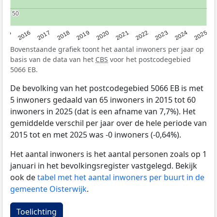
50
50
2015
2016
2017
2018
2019
2020
2021
2022
2023
2024
2025
Bovenstaande grafiek toont het aantal inwoners per jaar op
basis van de data van het
CBS
voor het postcodegebied
5066 EB.
De bevolking van het postcodegebied 5066 EB is met
5 inwoners gedaald van 65 inwoners in 2015 tot 60
inwoners in 2025 (dat is een afname van 7,7%). Het
gemiddelde verschil per jaar over de hele periode van
2015 tot en met 2025 was -0 inwoners (-0,64%).
Het aantal inwoners is het aantal personen zoals op 1
januari in het bevolkingsregister vastgelegd. Bekijk
ook de
tabel met het aantal inwoners per buurt in de
gemeente Oisterwijk
.
Toelichting