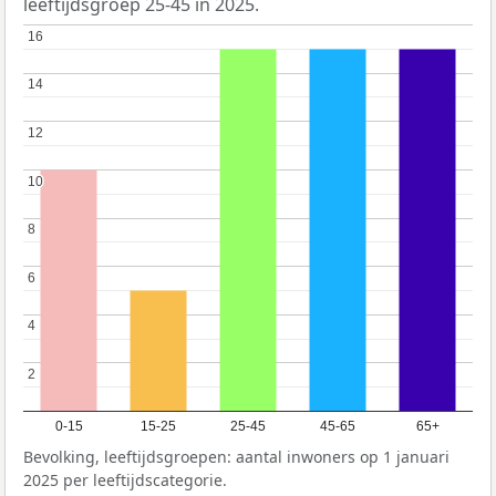
leeftijdsgroep 25-45 in 2025.
16
16
14
14
12
12
10
10
8
8
6
6
4
4
2
2
0-15
15-25
25-45
45-65
65+
Bevolking, leeftijdsgroepen: aantal inwoners op 1 januari
2025 per leeftijdscategorie.