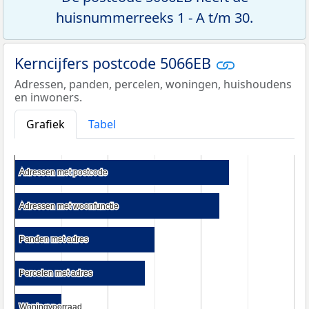
huisnummerreeks 1 - A t/m 30.
Kerncijfers postcode 5066EB
Adressen, panden, percelen, woningen, huishoudens
en inwoners.
Grafiek
Tabel
Adressen met postcode
Adressen met postcode
Adressen met woonfunctie
Adressen met woonfunctie
Panden met adres
Panden met adres
Percelen met adres
Percelen met adres
Woningvoorraad
Woningvoorraad