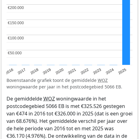
€200.000
€200.000
€150.000
€150.000
€100.000
€100.000
€50.000
€50.000
2016
2017
2018
2019
2020
2021
2022
2023
2024
2025
Bovenstaande grafiek toont de gemiddelde
WOZ
woningwaarde per jaar in het postcodegebied 5066 EB.
De gemiddelde
WOZ
woningwaarde in het
postcodegebied 5066 EB is met €325.526 gestegen
van €474 in 2016 tot €326.000 in 2025 (dat is een groei
van 68.676%). Het gemiddelde verschil per jaar over
de hele periode van 2016 tot en met 2025 was
€36.170 (4.976%). De ontwikkeling van de data in de