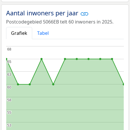
Aantal inwoners per jaar
Postcodegebied 5066EB telt 60 inwoners in 2025.
Grafiek
Tabel
68
68
65
65
63
63
60
60
58
58
55
55
53
53