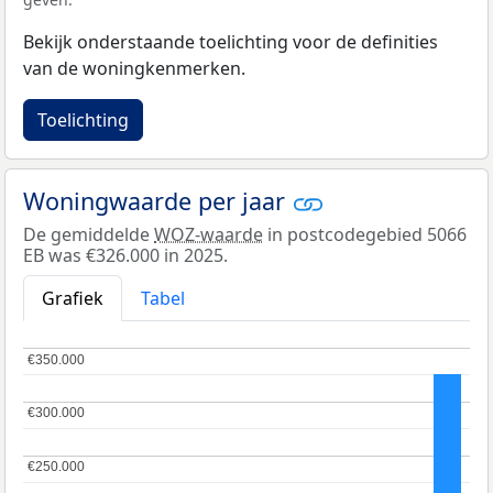
Bekijk onderstaande toelichting voor de definities
van de woningkenmerken.
Toelichting
Woningwaarde per jaar
De gemiddelde
WOZ-waarde
in postcodegebied 5066
EB was €326.000 in 2025.
Grafiek
Tabel
€350.000
€350.000
€300.000
€300.000
€250.000
€250.000