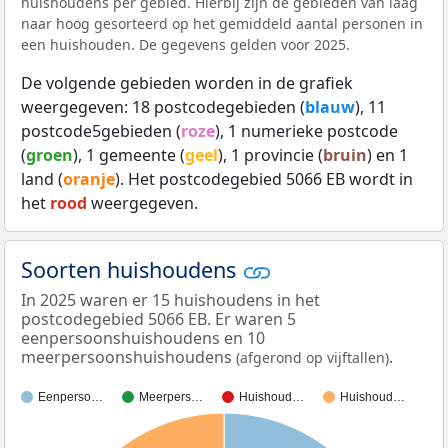
huishoudens per gebied. Hierbij zijn de gebieden van laag
naar hoog gesorteerd op het gemiddeld aantal personen in
een huishouden. De gegevens gelden voor 2025.
De volgende gebieden worden in de grafiek
weergegeven: 18 postcodegebieden (
blauw
), 11
postcode5gebieden (
roze
), 1 numerieke postcode
(
groen
), 1 gemeente (
geel
), 1 provincie (
bruin
) en 1
land (
oranje
). Het postcodegebied 5066 EB wordt in
het
rood
weergegeven.
Soorten huishoudens
In 2025 waren er 15 huishoudens in het
postcodegebied 5066 EB. Er waren 5
eenpersoonshuishoudens en 10
meerpersoonshuishoudens
.
(afgerond op vijftallen)
Eenperso…
Meerpers…
Huishoud…
Huishoud…