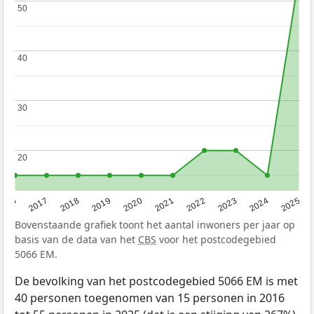
50
50
40
40
30
30
20
20
2016
2017
2018
2019
2020
2021
2022
2023
2024
2025
Bovenstaande grafiek toont het aantal inwoners per jaar op
basis van de data van het
CBS
voor het postcodegebied
5066 EM.
De bevolking van het postcodegebied 5066 EM is met
40 personen toegenomen van 15 personen in 2016