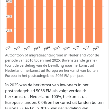
60%
60%
40%
40%
20%
20%
2016
2017
2018
2019
2020
2021
2022
2023
2024
2025
Autochtoon of migratieachtergrond in Nederland voor de
periode van 2016 tot en met 2025: Bovenstaande grafiek
toont de verdeling van de bevolking naar herkomst uit
Nederland, herkomst uit Europa en herkomst van buiten
Europa in het postcodegebied 5066 EM per jaar.
In 2025 was de herkomst van inwoners in het
postcodegebied 5066 EM als volgt verdeeld:
herkomst uit Nederland: 100%, herkomst uit
Europese landen: 0,0% en herkomst uit landen buiten
Europa: 0,0% En in 2016 was de verdeling van