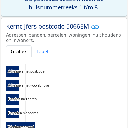
huisnummerreeks 1 t/m 8.
Kerncijfers postcode 5066EM
Adressen, panden, percelen, woningen, huishoudens
en inwoners.
Grafiek
Tabel
Adressen met postcode
Adressen met postcode
Adressen met woonfunctie
Adressen met woonfunctie
Panden met adres
Panden met adres
Percelen met adres
Percelen met adres
Woningvoorraad
Woningvoorraad