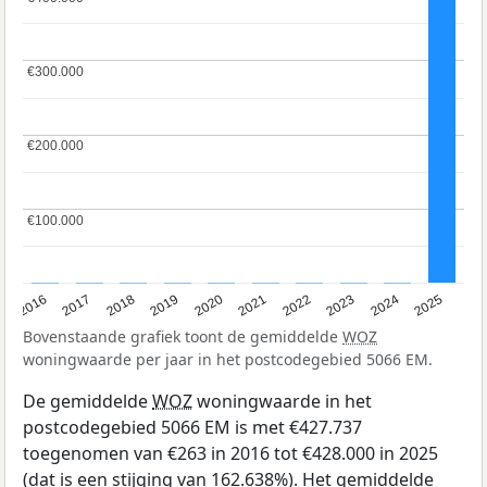
€300.000
€300.000
€200.000
€200.000
€100.000
€100.000
2016
2017
2018
2019
2020
2021
2022
2023
2024
2025
Bovenstaande grafiek toont de gemiddelde
WOZ
woningwaarde per jaar in het postcodegebied 5066 EM.
De gemiddelde
WOZ
woningwaarde in het
postcodegebied 5066 EM is met €427.737
toegenomen van €263 in 2016 tot €428.000 in 2025
(dat is een stijging van 162.638%). Het gemiddelde