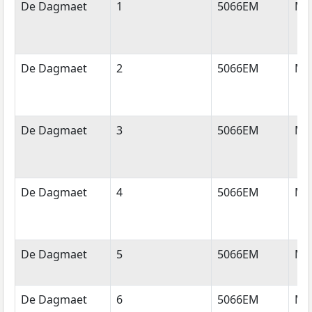
Straatnaam
Huisnummer
Postcode
Wo
De Dagmaet
1
5066EM
Mo
De Dagmaet
2
5066EM
Mo
De Dagmaet
3
5066EM
Mo
De Dagmaet
4
5066EM
Mo
De Dagmaet
5
5066EM
Mo
De Dagmaet
6
5066EM
Mo