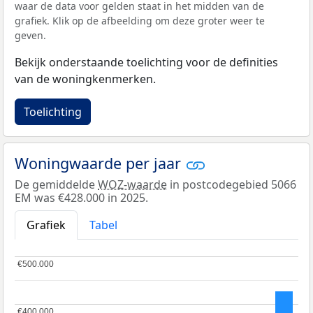
waar de data voor gelden staat in het midden van de
grafiek. Klik op de afbeelding om deze groter weer te
geven.
Bekijk onderstaande toelichting voor de definities
van de woningkenmerken.
Toelichting
Woningwaarde per jaar
De gemiddelde
WOZ-waarde
in postcodegebied 5066
EM was €428.000 in 2025.
Grafiek
Tabel
€500.000
€500.000
€400.000
€400.000