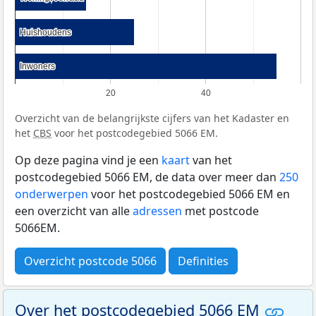
Huishoudens
Huishoudens
Inwoners
Inwoners
20
40
Overzicht van de belangrijkste cijfers van het Kadaster en
het
CBS
voor het postcodegebied 5066 EM.
Op deze pagina vind je een
kaart
van het
postcodegebied 5066 EM, de data over meer dan
250
onderwerpen
voor het postcodegebied 5066 EM en
een overzicht van alle
adressen
met postcode
5066EM.
Overzicht postcode 5066
Definities
Over het postcodegebied 5066 EM