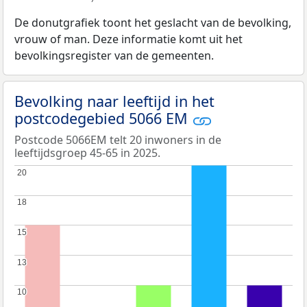
De donutgrafiek toont het geslacht van de bevolking,
vrouw of man. Deze informatie komt uit het
bevolkingsregister van de gemeenten.
Bevolking naar leeftijd in het
postcodegebied 5066 EM
Postcode 5066EM telt 20 inwoners in de
leeftijdsgroep 45-65 in 2025.
20
20
18
18
15
15
13
13
10
10