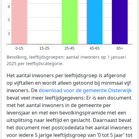
8
8
5
5
3
3
0-15
15-25
25-45
45-65
65+
Bevolking, leeftijdsgroepen: aantal inwoners op 1 januari
2025 per leeftijdscategorie.
Het aantal inwoners per leeftijdsgroep is afgerond
op vijftallen en wordt alleen getoond bij minimaal vijf
inwoners. De
download voor de gemeente Oisterwijk
bevat veel meer leeftijdgegevens: Er is een document
met het aantal inwoners in de gemeente per
levensjaar en met een bevolkingspiramide met een
uitsplitsing naar leeftijd en geslacht. Daarnaast bevat
het document met postcodedata het aantal inwoners
voor iedere 5 jarige leeftijdsgroep van ‘0 tot 5 jaar’ tot