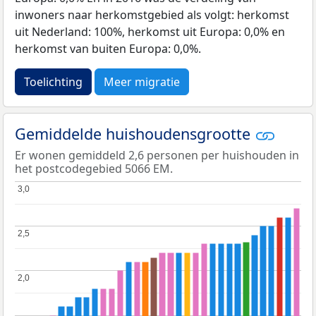
inwoners naar herkomstgebied als volgt: herkomst
uit Nederland: 100%, herkomst uit Europa: 0,0% en
herkomst van buiten Europa: 0,0%.
Toelichting
Meer migratie
Gemiddelde huishoudensgrootte
Er wonen gemiddeld 2,6 personen per huishouden in
het postcodegebied 5066 EM.
3,0
3,0
2,5
2,5
2,0
2,0