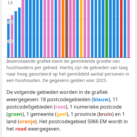
1,5
1,5
1,0
1,0
0,5
0,5
Bovenstaande grafiek toont de gemiddelde grootte van
huishoudens per gebied. Hierbij zijn de gebieden van laag
naar hoog gesorteerd op het gemiddeld aantal personen in
een huishouden. De gegevens gelden voor 2025.
De volgende gebieden worden in de grafiek
weergegeven: 18 postcodegebieden (
blauw
), 11
postcode5gebieden (
roze
), 1 numerieke postcode
(
groen
), 1 gemeente (
geel
), 1 provincie (
bruin
) en 1
land (
oranje
). Het postcodegebied 5066 EM wordt in
het
rood
weergegeven.