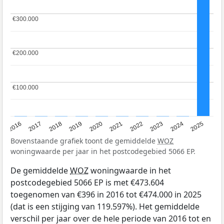
€300.000
€300.000
€200.000
€200.000
€100.000
€100.000
2016
2017
2018
2019
2020
2021
2022
2023
2024
2025
Bovenstaande grafiek toont de gemiddelde
WOZ
woningwaarde per jaar in het postcodegebied 5066 EP.
De gemiddelde
WOZ
woningwaarde in het
postcodegebied 5066 EP is met €473.604
toegenomen van €396 in 2016 tot €474.000 in 2025
(dat is een stijging van 119.597%). Het gemiddelde
verschil per jaar over de hele periode van 2016 tot en