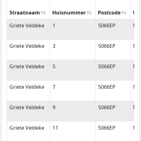
Straatnaam
Huisnummer
Postcode
Wo
Straatnaam
Huisnummer
Postcode
Wo
Griete Veldeke
1
5066EP
Mo
Griete Veldeke
3
5066EP
Mo
Griete Veldeke
5
5066EP
Mo
Griete Veldeke
7
5066EP
Mo
Griete Veldeke
9
5066EP
Mo
Griete Veldeke
11
5066EP
Mo