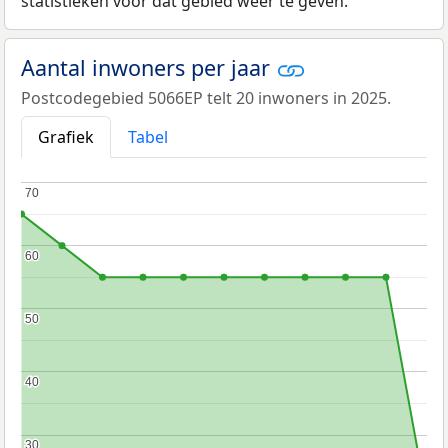
statistieken voor dat gebied weer te geven.
Aantal inwoners per jaar
Postcodegebied 5066EP telt 20 inwoners in 2025.
Grafiek
Tabel
70
70
60
60
50
50
40
40
30
30