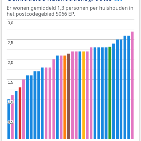
Er wonen gemiddeld 1,3 personen per huishouden in
het postcodegebied 5066 EP.
3,0
3,0
2,5
2,5
2,0
2,0
1,5
1,5
1,0
1,0
0,5
0,5