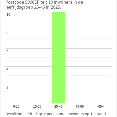
Postcode 5066EP telt 10 inwoners in de
leeftijdsgroep 25-45 in 2025.
10
10
8
8
6
6
4
4
2
2
0-15
15-25
25-45
45-65
65+
Bevolking, leeftijdsgroepen: aantal inwoners op 1 januari