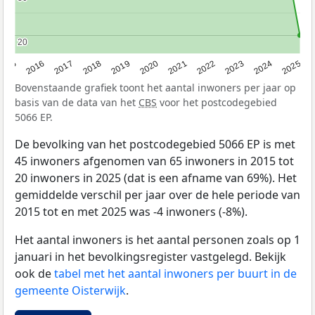
20
20
2015
2016
2017
2018
2019
2020
2021
2022
2023
2024
2025
Bovenstaande grafiek toont het aantal inwoners per jaar op
basis van de data van het
CBS
voor het postcodegebied
5066 EP.
De bevolking van het postcodegebied 5066 EP is met
45 inwoners afgenomen van 65 inwoners in 2015 tot
20 inwoners in 2025 (dat is een afname van 69%). Het
gemiddelde verschil per jaar over de hele periode van
2015 tot en met 2025 was -4 inwoners (-8%).
Het aantal inwoners is het aantal personen zoals op 1
januari in het bevolkingsregister vastgelegd. Bekijk
ook de
tabel met het aantal inwoners per buurt in de
gemeente Oisterwijk
.