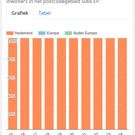
inwoners in het postcodegebied 5066 EP.
Grafiek
Tabel
Nederland
Europa
Buiten Europa
100%
100%
80%
80%
60%
60%
40%
40%
20%
20%