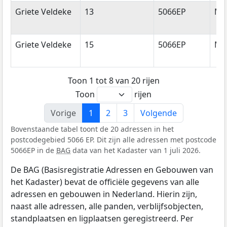
Griete Veldeke
13
5066EP
Mo
Griete Veldeke
15
5066EP
Mo
Toon 1 tot 8 van 20 rijen
Toon
rijen
Vorige
1
2
3
Volgende
Bovenstaande tabel toont de 20 adressen in het
postcodegebied 5066 EP. Dit zijn alle adressen met postcode
5066EP in de
BAG
data van het Kadaster van 1 juli 2026.
De BAG (Basisregistratie Adressen en Gebouwen van
het Kadaster) bevat de officiële gegevens van alle
adressen en gebouwen in Nederland. Hierin zijn,
naast alle adressen, alle panden, verblijfsobjecten,
standplaatsen en ligplaatsen geregistreerd. Per