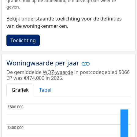
grafiek. Klik op de afbeelding om deze groter weer te
geven.
Bekijk onderstaande toelichting voor de definities
van de woningkenmerken.
Toelichting
Woningwaarde per jaar
De gemiddelde
WOZ-waarde
in postcodegebied 5066
EP was €474.000 in 2025.
Grafiek
Tabel
€500.000
€500.000
€400.000
€400.000