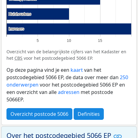
Huishoudens
Huishoudens
Inwoners
Inwoners
5
10
15
Overzicht van de belangrijkste cijfers van het Kadaster en
het
CBS
voor het postcodegebied 5066 EP.
Op deze pagina vind je een
kaart
van het
postcodegebied 5066 EP, de data over meer dan
250
onderwerpen
voor het postcodegebied 5066 EP en
een overzicht van alle
adressen
met postcode
5066EP.
Overzicht postcode 5066
Definities
Over het postcodegebied 5066 EP