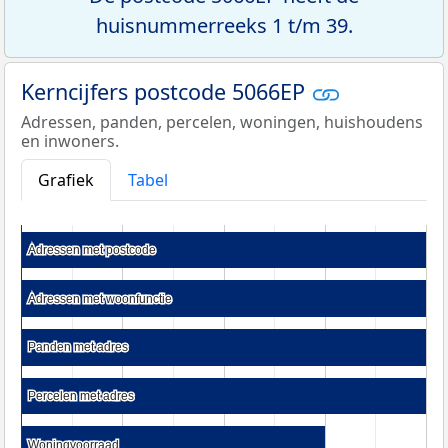
huisnummerreeks 1 t/m 39.
Kerncijfers postcode 5066EP
Adressen, panden, percelen, woningen, huishoudens
en inwoners.
Grafiek
Tabel
Adressen met postcode
Adressen met postcode
Adressen met woonfunctie
Adressen met woonfunctie
Panden met adres
Panden met adres
Percelen met adres
Percelen met adres
Woningvoorraad
Woningvoorraad