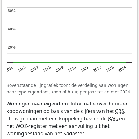
60%
60%
40%
40%
20%
20%
2015
2016
2017
2018
2019
2020
2021
2022
2023
2024
Bovenstaande lijngrafiek toont de verdeling van woningen
naar type eigendom, koop of huur, per jaar tot en met 2024.
Woningen naar eigendom: Informatie over huur- en
koopwoningen op basis van de cijfers van het
CBS
.
Dit is gedaan met een koppeling tussen de
BAG
en
het
WOZ
-register met een aanvulling uit het
woningbestand van het Kadaster.