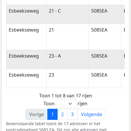
Esbeekseweg
21 - C
5085EA
Es
Esbeekseweg
21
5085EA
Es
Esbeekseweg
23 - A
5085EA
Es
Esbeekseweg
23
5085EA
Es
Toon 1 tot 8 van 17 rijen
Toon
rijen
Vorige
1
2
3
Volgende
Bovenstaande tabel toont de 17 adressen in het
postcodegebied 5085 EA. Dit zijn alle adressen met