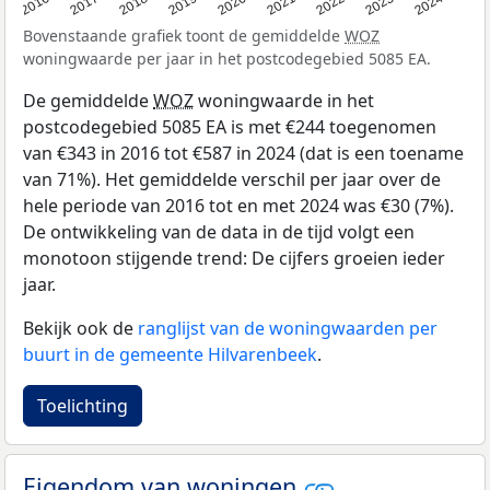
2016
2017
2018
2019
2020
2021
2022
2023
2024
Bovenstaande grafiek toont de gemiddelde
WOZ
woningwaarde per jaar in het postcodegebied 5085 EA.
De gemiddelde
WOZ
woningwaarde in het
postcodegebied 5085 EA is met €244 toegenomen
van €343 in 2016 tot €587 in 2024 (dat is een toename
van 71%). Het gemiddelde verschil per jaar over de
hele periode van 2016 tot en met 2024 was €30 (7%).
De ontwikkeling van de data in de tijd volgt een
monotoon stijgende trend: De cijfers groeien ieder
jaar.
Bekijk ook de
ranglijst van de woningwaarden per
buurt in de gemeente Hilvarenbeek
.
Toelichting
Eigendom van woningen