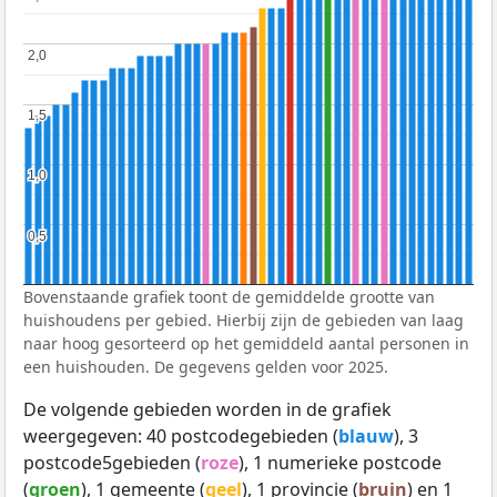
2,0
2,0
1,5
1,5
1,0
1,0
0,5
0,5
Bovenstaande grafiek toont de gemiddelde grootte van
huishoudens per gebied. Hierbij zijn de gebieden van laag
naar hoog gesorteerd op het gemiddeld aantal personen in
een huishouden. De gegevens gelden voor 2025.
De volgende gebieden worden in de grafiek
weergegeven: 40 postcodegebieden (
blauw
), 3
postcode5gebieden (
roze
), 1 numerieke postcode
(
groen
), 1 gemeente (
geel
), 1 provincie (
bruin
) en 1