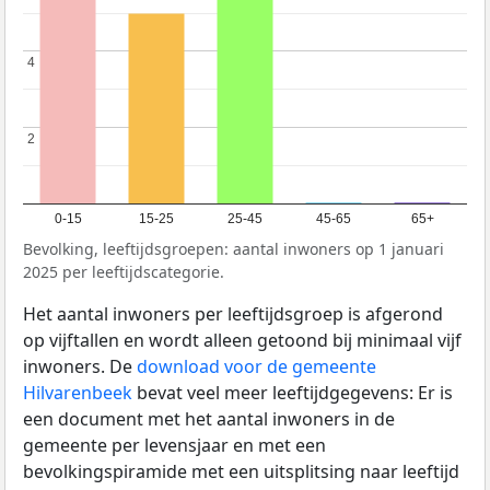
4
4
2
2
0-15
15-25
25-45
45-65
65+
Bevolking, leeftijdsgroepen: aantal inwoners op 1 januari
2025 per leeftijdscategorie.
Het aantal inwoners per leeftijdsgroep is afgerond
op vijftallen en wordt alleen getoond bij minimaal vijf
inwoners. De
download voor de gemeente
Hilvarenbeek
bevat veel meer leeftijdgegevens: Er is
een document met het aantal inwoners in de
gemeente per levensjaar en met een
bevolkingspiramide met een uitsplitsing naar leeftijd