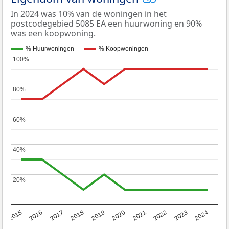
In 2024 was 10% van de woningen in het
postcodegebied 5085 EA een huurwoning en 90%
was een koopwoning.
% Huurwoningen
% Koopwoningen
100%
100%
80%
80%
60%
60%
40%
40%
20%
20%
2015
2016
2017
2018
2019
2020
2021
2022
2023
2024