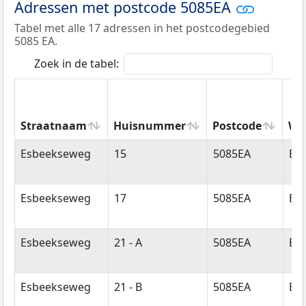
Adressen met postcode 5085EA
Tabel met alle 17 adressen in het postcodegebied
5085 EA.
Zoek in de tabel:
Straatnaam
Huisnummer
Postcode
Wo
Straatnaam
Huisnummer
Postcode
Wo
Esbeekseweg
15
5085EA
Es
Esbeekseweg
17
5085EA
Es
Esbeekseweg
21 - A
5085EA
Es
Esbeekseweg
21 - B
5085EA
Es