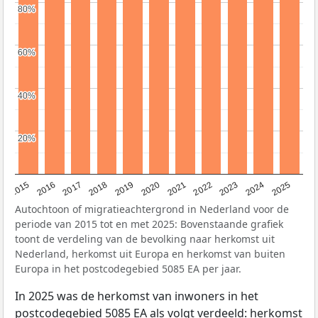
80%
80%
60%
60%
40%
40%
20%
20%
2019
2022
2017
2025
2020
2015
2023
2018
2021
2016
2024
Autochtoon of migratieachtergrond in Nederland voor de
periode van 2015 tot en met 2025: Bovenstaande grafiek
toont de verdeling van de bevolking naar herkomst uit
Nederland, herkomst uit Europa en herkomst van buiten
Europa in het postcodegebied 5085 EA per jaar.
In 2025 was de herkomst van inwoners in het
postcodegebied 5085 EA als volgt verdeeld: herkomst