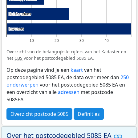
Huishoudens
Huishoudens
Inwoners
Inwoners
10
20
30
40
Overzicht van de belangrijkste cijfers van het Kadaster en
het
CBS
voor het postcodegebied 5085 EA.
Op deze pagina vind je een
kaart
van het
postcodegebied 5085 EA, de data over meer dan
250
onderwerpen
voor het postcodegebied 5085 EA en
een overzicht van alle
adressen
met postcode
5085EA.
Overzicht postcode 5085
Definities
Over het postcodegebied 5085 EA