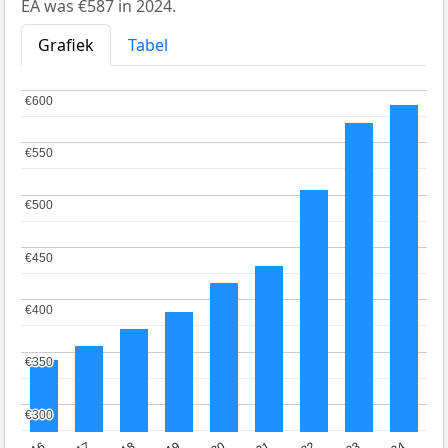
EA was €587 in 2024.
Grafiek
Tabel
€600
€600
€550
€550
€500
€500
€450
€450
€400
€400
€350
€350
€300
€300