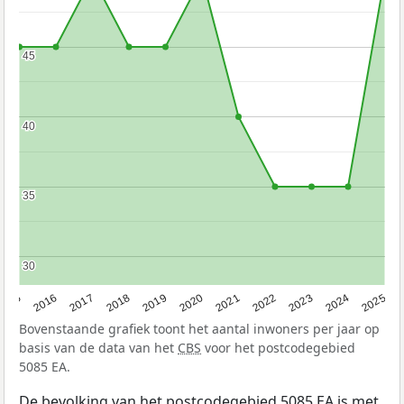
45
45
40
40
35
35
30
30
2015
2016
2017
2018
2019
2020
2021
2022
2023
2024
2025
Bovenstaande grafiek toont het aantal inwoners per jaar op
basis van de data van het
CBS
voor het postcodegebied
5085 EA.
De bevolking van het postcodegebied 5085 EA is met