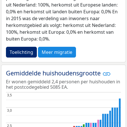
uit Nederland: 100%, herkomst uit Europese landen:
0,0% en herkomst uit landen buiten Europa: 0,0% En
in 2015 was de verdeling van inwoners naar
herkomstgebied als volgt: herkomst uit Nederland:
100%, herkomst uit Europa: 0,0% en herkomst van
buiten Europa: 0,0%.
Toelichting
Meer migratie
Gemiddelde huishoudensgrootte
Er wonen gemiddeld 2,4 personen per huishouden in
het postcodegebied 5085 EA.
3,5
3,5
3,0
3,0
2,5
2,5