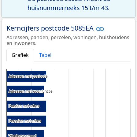
huisnummerreeks 15 t/m 43.
Kerncijfers postcode 5085EA
Adressen, panden, percelen, woningen, huishoudens
en inwoners.
Grafiek
Tabel
Adressen met postcode
Adressen met postcode
Adressen met woonfunctie
Adressen met woonfunctie
Panden met adres
Panden met adres
Percelen met adres
Percelen met adres
Woningvoorraad
Woningvoorraad