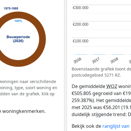
€300.000
€300.000
€200.000
€200.000
€100.000
€100.000
2
2016
2018
2017
Bovenstaande grafiek toont 
postcodegebied 5271 RZ.
woningen naar verschillende
De gemiddelde
WOZ
wonin
ning, type, soort woning en
€505.805 gegroeid van €195 
dden van de grafiek. Klik op
259.387%). Het gemiddelde 
met 2025 was €56.201 (19.1
 de woningkenmerken.
duidelijk stijgende trend: De
Bekijk ook de
ranglijst va