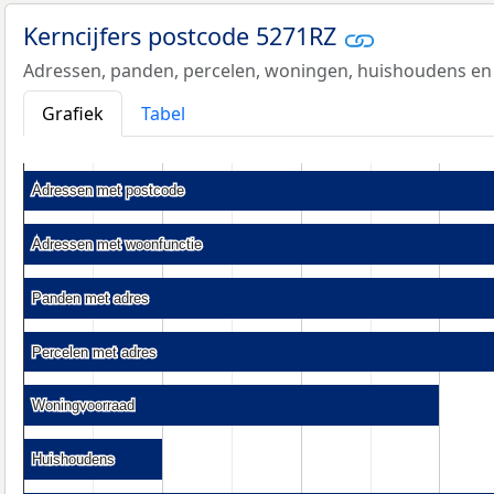
Kerncijfers postcode 5271RZ
Adressen, panden, percelen, woningen, huishoudens en
Grafiek
Tabel
Adressen met postcode
Adressen met postcode
Adressen met woonfunctie
Adressen met woonfunctie
Panden met adres
Panden met adres
Percelen met adres
Percelen met adres
Woningvoorraad
Woningvoorraad
Huishoudens
Huishoudens