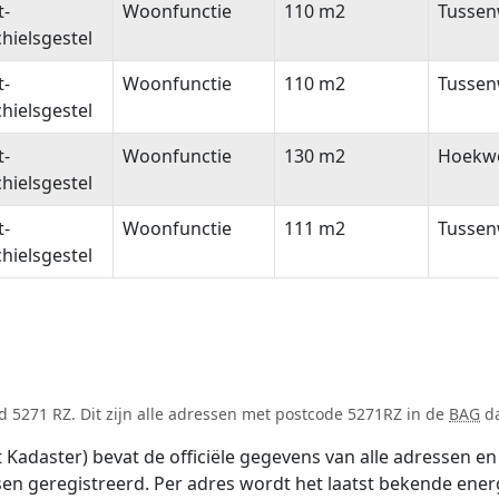
t-
Woonfunctie
110 m2
Tussen
hielsgestel
t-
Woonfunctie
110 m2
Tussen
hielsgestel
t-
Woonfunctie
130 m2
Hoekw
hielsgestel
t-
Woonfunctie
111 m2
Tussen
hielsgestel
 5271 RZ. Dit zijn alle adressen met postcode 5271RZ in de
BAG
da
adaster) bevat de officiële gegevens van alle adressen en 
tsen geregistreerd. Per adres wordt het laatst bekende ener