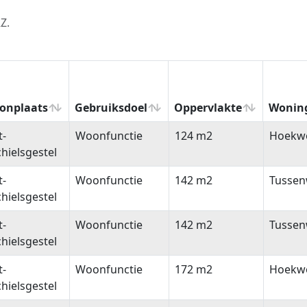
Z.
onplaats
Gebruiksdoel
Oppervlakte
Wonin
onplaats
Gebruiksdoel
Oppervlakte
Wonin
t-
Woonfunctie
124 m2
Hoekw
hielsgestel
t-
Woonfunctie
142 m2
Tussen
hielsgestel
t-
Woonfunctie
142 m2
Tussen
hielsgestel
t-
Woonfunctie
172 m2
Hoekw
hielsgestel