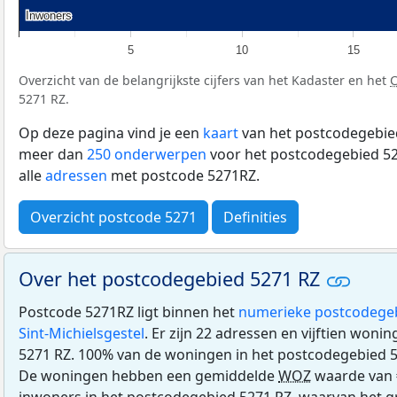
Inwoners
Inwoners
5
10
15
Overzicht van de belangrijkste cijfers van het Kadaster en het
5271 RZ.
Op deze pagina vind je een
kaart
van het postcodegebied
meer dan
250 onderwerpen
voor het postcodegebied 52
alle
adressen
met postcode 5271RZ.
Overzicht postcode 5271
Definities
Over het postcodegebied 5271 RZ
Postcode 5271RZ ligt binnen het
numerieke postcodege
Sint-Michielsgestel
. Er zijn 22 adressen en vijftien won
5271 RZ. 100% van de woningen in het postcodegebied 
De woningen hebben een gemiddelde
WOZ
waarde van 
inwoners in het postcodegebied 5271 RZ, waarvan het gr