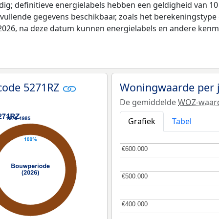
ldig; definitieve energielabels hebben een geldigheid van 1
nvullende gegevens beschikbaar, zoals het berekeningstyp
i 2026, na deze datum kunnen energielabels en andere kenme
tcode 5271RZ
Woningwaarde per 
De gemiddelde
WOZ-waar
Grafiek
Tabel
€600.000
€600.000
€500.000
€500.000
€400.000
€400.000