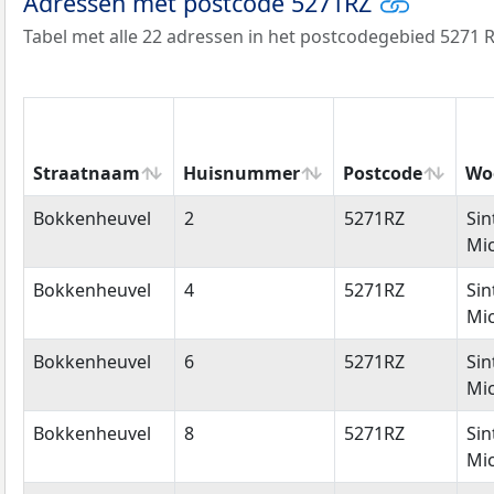
Adressen met postcode 5271RZ
Tabel met alle 22 adressen in het postcodegebied 5271 R
Straatnaam
Huisnummer
Postcode
Wo
Straatnaam
Huisnummer
Postcode
Wo
Bokkenheuvel
2
5271RZ
Sin
Mic
Bokkenheuvel
4
5271RZ
Sin
Mic
Bokkenheuvel
6
5271RZ
Sin
Mic
Bokkenheuvel
8
5271RZ
Sin
Mic