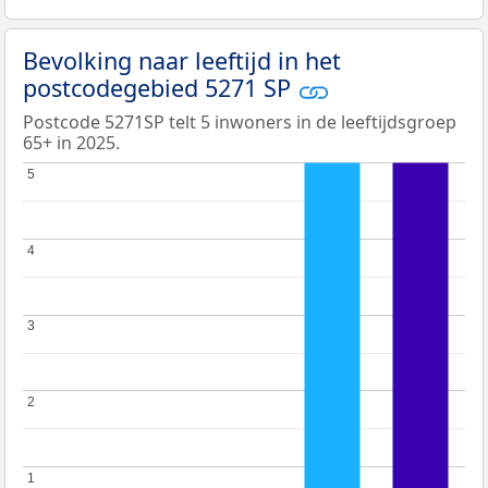
Bevolking naar leeftijd in het
postcodegebied 5271 SP
Postcode 5271SP telt 5 inwoners in de leeftijdsgroep
65+ in 2025.
5
5
4
4
3
3
2
2
1
1