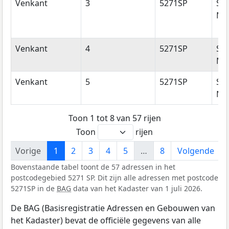
Venkant
3
5271SP
Sin
Mic
Venkant
4
5271SP
Sin
Mic
Venkant
5
5271SP
Sin
Mic
Toon 1 tot 8 van 57 rijen
Toon
rijen
Vorige
1
2
3
4
5
…
8
Volgende
Bovenstaande tabel toont de 57 adressen in het
postcodegebied 5271 SP. Dit zijn alle adressen met postcode
5271SP in de
BAG
data van het Kadaster van 1 juli 2026.
De BAG (Basisregistratie Adressen en Gebouwen van
het Kadaster) bevat de officiële gegevens van alle