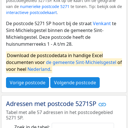
postcodegebied 5271SP. Klik op de kaart om de geografie
van de
numerieke postcode 5271
te tonen. Tip: bekijk ook de
interactieve postcodekaart
.
De postcode 5271 SP hoort bij de straat
Venkant
te
Sint-Michielsgestel binnen de gemeente Sint-
Michielsgestel. Deze postcode heeft de
huisnummerreeks 1 - A t/m 28.
Download de postcodedata in handige Excel
documenten voor
de gemeente Sint-Michielsgestel
of
voor heel
Nederland
.
Vorige postcode
Volgende postcode
Adressen met postcode 5271SP
Tabel met alle 57 adressen in het postcodegebied
5271 SP.
Zoek in de tabel: