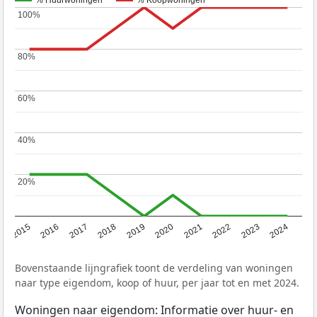
% Huurwoningen
% Koopwoningen
100%
100%
80%
80%
60%
60%
40%
40%
20%
20%
2015
2016
2017
2018
2019
2020
2021
2022
2023
2024
Bovenstaande lijngrafiek toont de verdeling van woningen
naar type eigendom, koop of huur, per jaar tot en met 2024.
Woningen naar eigendom: Informatie over huur- en