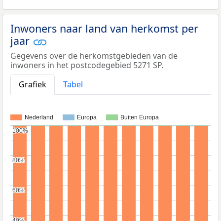
Inwoners naar land van herkomst per
jaar
Gegevens over de herkomstgebieden van de
inwoners in het postcodegebied 5271 SP.
Grafiek
Tabel
Nederland
Europa
Buiten Europa
100%
100%
80%
80%
60%
60%
40%
40%