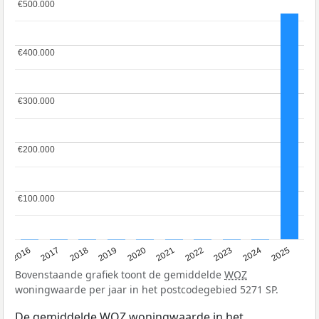
€500.000
€500.000
€400.000
€400.000
€300.000
€300.000
€200.000
€200.000
€100.000
€100.000
2016
2017
2018
2019
2020
2021
2022
2023
2024
2025
Bovenstaande grafiek toont de gemiddelde
WOZ
woningwaarde per jaar in het postcodegebied 5271 SP.
De gemiddelde
WOZ
woningwaarde in het