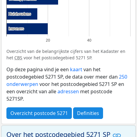
Huishoudens
Huishoudens
Inwoners
Inwoners
20
40
Overzicht van de belangrijkste cijfers van het Kadaster en
het
CBS
voor het postcodegebied 5271 SP.
Op deze pagina vind je een
kaart
van het
postcodegebied 5271 SP, de data over meer dan
250
onderwerpen
voor het postcodegebied 5271 SP en
een overzicht van alle
adressen
met postcode
5271SP.
Overzicht postcode 5271
Definities
Over het postcodegebied 5271 SP