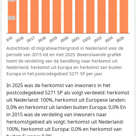
20%
20%
2019
2022
2017
2025
2020
2015
2023
2018
2021
2016
2024
Autochtoon of migratieachtergrond in Nederland voor de
periode van 2015 tot en met 2025: Bovenstaande grafiek
toont de verdeling van de bevolking naar herkomst uit
Nederland, herkomst uit Europa en herkomst van buiten
Europa in het postcodegebied 5271 SP per jaar.
In 2025 was de herkomst van inwoners in het
postcodegebied 5271 SP als volgt verdeeld: herkomst
uit Nederland: 100%, herkomst uit Europese landen:
0,0% en herkomst uit landen buiten Europa: 0,0% En
in 2015 was de verdeling van inwoners naar
herkomstgebied als volgt: herkomst uit Nederland:
100%, herkomst uit Europa: 0,0% en herkomst van