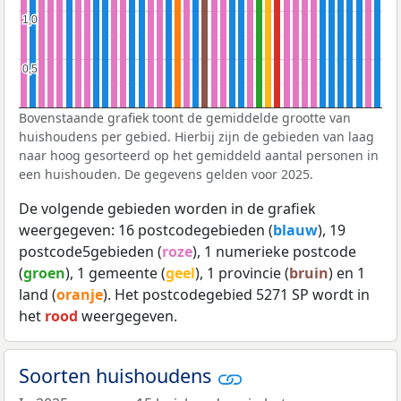
1,0
1,0
0,5
0,5
Bovenstaande grafiek toont de gemiddelde grootte van
huishoudens per gebied. Hierbij zijn de gebieden van laag
naar hoog gesorteerd op het gemiddeld aantal personen in
een huishouden. De gegevens gelden voor 2025.
De volgende gebieden worden in de grafiek
weergegeven: 16 postcodegebieden (
blauw
), 19
postcode5gebieden (
roze
), 1 numerieke postcode
(
groen
), 1 gemeente (
geel
), 1 provincie (
bruin
) en 1
land (
oranje
). Het postcodegebied 5271 SP wordt in
het
rood
weergegeven.
Soorten huishoudens