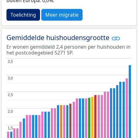
buiten Europa: 0,0%.
Toelichting
Meer migratie
Gemiddelde huishoudensgrootte
Er wonen gemiddeld 2,4 personen per huishouden in
het postcodegebied 5271 SP.
3,5
3,5
3,0
3,0
2,5
2,5
2,0
2,0
1,5
1,5