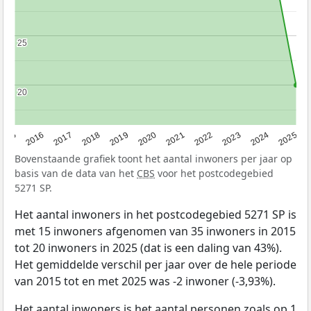
25
25
20
20
2015
2016
2017
2018
2019
2020
2021
2022
2023
2024
2025
Bovenstaande grafiek toont het aantal inwoners per jaar op
basis van de data van het
CBS
voor het postcodegebied
5271 SP.
Het aantal inwoners in het postcodegebied 5271 SP is
met 15 inwoners afgenomen van 35 inwoners in 2015
tot 20 inwoners in 2025 (dat is een daling van 43%).
Het gemiddelde verschil per jaar over de hele periode
van 2015 tot en met 2025 was -2 inwoner (-3,93%).
Het aantal inwoners is het aantal personen zoals op 1