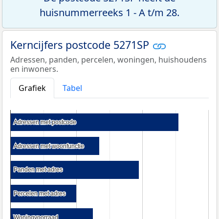
huisnummerreeks 1 - A t/m 28.
Kerncijfers postcode 5271SP
Adressen, panden, percelen, woningen, huishoudens
en inwoners.
Grafiek
Tabel
Adressen met postcode
Adressen met postcode
Adressen met woonfunctie
Adressen met woonfunctie
Panden met adres
Panden met adres
Percelen met adres
Percelen met adres
Woningvoorraad
Woningvoorraad