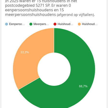
In 2025 waren er 15 huishoudens in het
postcodegebied 5271 SP. Er waren 0
eenpersoonshuishoudens en 15
meerpersoonshuishoudens
.
(afgerond op vijftallen)
Eenperso…
Meerpers…
Huishoud…
Huishoud…
33,3%
66,7%