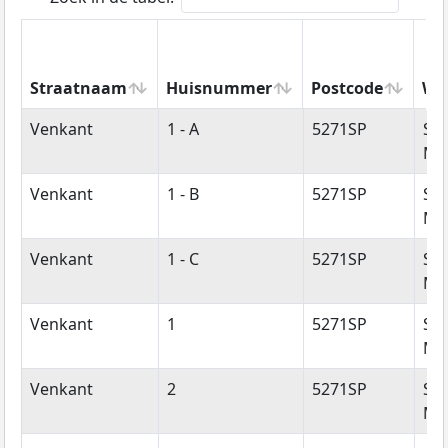
Straatnaam
Huisnummer
Postcode
Wo
Straatnaam
Huisnummer
Postcode
Wo
Venkant
1 - A
5271SP
Sin
Mic
Venkant
1 - B
5271SP
Sin
Mic
Venkant
1 - C
5271SP
Sin
Mic
Venkant
1
5271SP
Sin
Mic
Venkant
2
5271SP
Sin
Mic