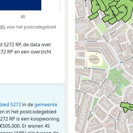
40
CBS
voor het postcodegebied
 5272 RP, de data over
72 RP en een overzicht
bied 5272
in de
gemeente
gen in het postcodegebied
5272 RP is een koopwoning.
€505.000. Er wonen 45
ners (44%) zijn tussen de