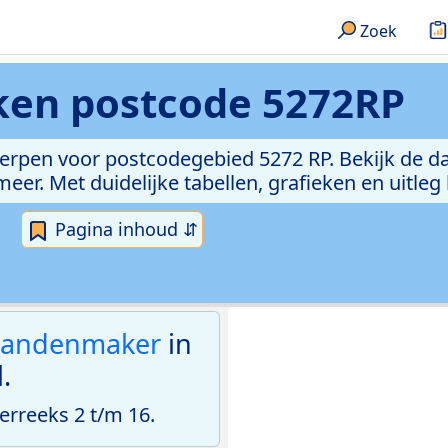
Zoek
eken
postcode 5272RP
erpen voor postcodegebied 5272 RP. Bekijk de da
er. Met duidelijke tabellen, grafieken en uitleg
Pagina inhoud ⇵
andenmaker
in
.
rreeks 2 t/m 16.