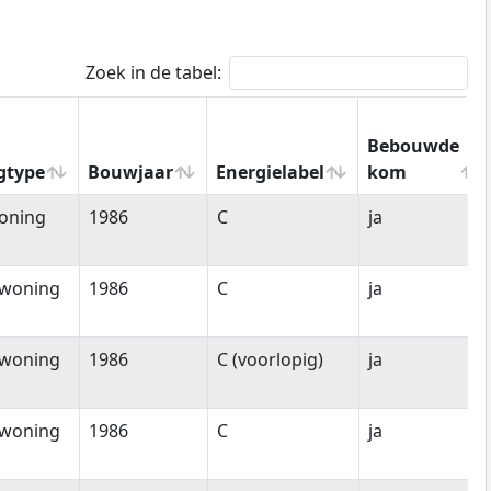
Zoek in de tabel:
Bebouwde
gtype
Bouwjaar
Energielabel
kom
gtype
Bouwjaar
Energielabel
Bebouwde
oning
1986
C
ja
kom
woning
1986
C
ja
woning
1986
C (voorlopig)
ja
woning
1986
C
ja