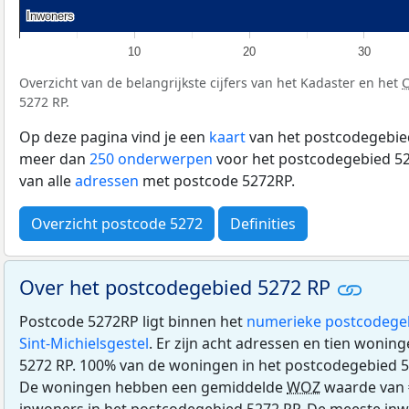
Inwoners
Inwoners
10
20
30
Overzicht van de belangrijkste cijfers van het Kadaster en het
5272 RP.
Op deze pagina vind je een
kaart
van het postcodegebied
meer dan
250 onderwerpen
voor het postcodegebied 52
van alle
adressen
met postcode 5272RP.
Overzicht postcode 5272
Definities
Over het postcodegebied 5272 RP
Postcode 5272RP ligt binnen het
numerieke postcodege
Sint-Michielsgestel
. Er zijn acht adressen en tien wonin
5272 RP. 100% van de woningen in het postcodegebied 
De woningen hebben een gemiddelde
WOZ
waarde van 
inwoners in het postcodegebied 5272 RP. De meeste inwo