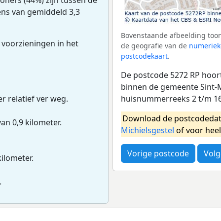
dens van gemiddeld 3,3
Bovenstaande afbeelding toon
 voorzieningen in het
de geografie van de
numeriek
postcodekaart
.
De postcode 5272 RP hoort
binnen de gemeente Sint-M
huisnummerreeks 2 t/m 16
r relatief ver weg.
Download de postcodedat
van 0,9 kilometer.
Michielsgestel
of voor hee
Vorige postcode
Volg
kilometer.
.