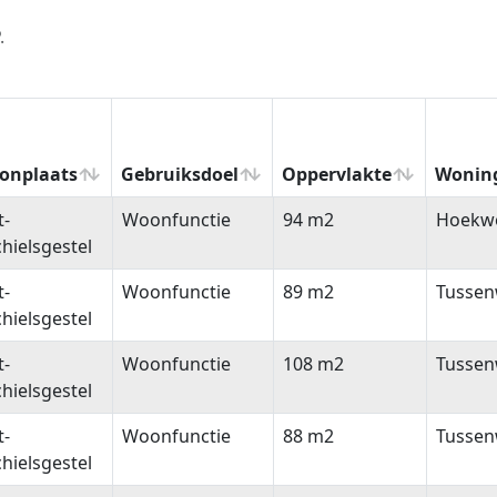
.
onplaats
Gebruiksdoel
Oppervlakte
Wonin
onplaats
Gebruiksdoel
Oppervlakte
Wonin
t-
Woonfunctie
94 m2
Hoekw
hielsgestel
t-
Woonfunctie
89 m2
Tussen
hielsgestel
t-
Woonfunctie
108 m2
Tussen
hielsgestel
t-
Woonfunctie
88 m2
Tussen
hielsgestel