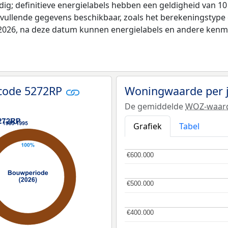
ldig; definitieve energielabels hebben een geldigheid van 1
nvullende gegevens beschikbaar, zoals het berekeningstyp
i 2026, na deze datum kunnen energielabels en andere kenme
tcode 5272RP
Woningwaarde per 
De gemiddelde
WOZ-waar
Grafiek
Tabel
€600.000
€600.000
€500.000
€500.000
€400.000
€400.000