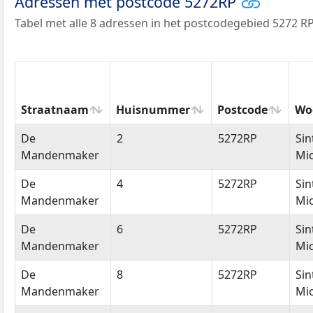
Adressen met postcode 5272RP
Tabel met alle 8 adressen in het postcodegebied 5272 RP
Straatnaam
Huisnummer
Postcode
Wo
Straatnaam
Huisnummer
Postcode
Wo
De
2
5272RP
Sin
Mandenmaker
Mic
De
4
5272RP
Sin
Mandenmaker
Mic
De
6
5272RP
Sin
Mandenmaker
Mic
De
8
5272RP
Sin
Mandenmaker
Mic