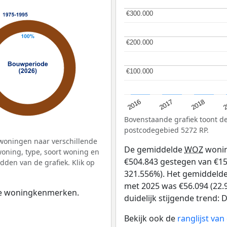
€300.000
€300.000
€200.000
€200.000
€100.000
€100.000
2
2016
2018
2017
Bovenstaande grafiek toont 
postcodegebied 5272 RP.
woningen naar verschillende
De gemiddelde
WOZ
wonin
ning, type, soort woning en
€504.843 gestegen van €157
dden van de grafiek. Klik op
321.556%). Het gemiddelde 
met 2025 was €56.094 (22.9
 de woningkenmerken.
duidelijk stijgende trend: De
Bekijk ook de
ranglijst va