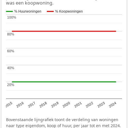
was een koopwoning.
% Huurwoningen
% Koopwoningen
100%
100%
80%
80%
60%
60%
40%
40%
20%
20%
2015
2016
2017
2018
2019
2020
2021
2022
2023
2024
Bovenstaande lijngrafiek toont de verdeling van woningen
naar type eigendom, koop of huur, per jaar tot en met 2024.