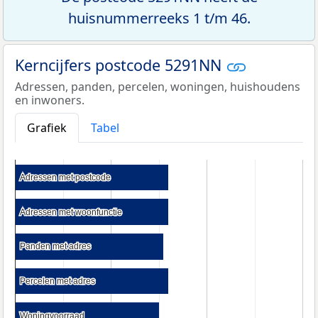
huisnummerreeks 1 t/m 46.
Kerncijfers postcode 5291NN
Adressen, panden, percelen, woningen, huishoudens
en inwoners.
Grafiek
Tabel
Adressen met postcode
Adressen met postcode
Adressen met woonfunctie
Adressen met woonfunctie
Panden met adres
Panden met adres
Percelen met adres
Percelen met adres
Woningvoorraad
Woningvoorraad