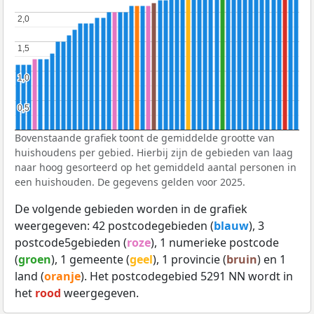
2,0
2,0
1,5
1,5
1,0
1,0
0,5
0,5
Bovenstaande grafiek toont de gemiddelde grootte van
huishoudens per gebied. Hierbij zijn de gebieden van laag
naar hoog gesorteerd op het gemiddeld aantal personen in
een huishouden. De gegevens gelden voor 2025.
De volgende gebieden worden in de grafiek
weergegeven: 42 postcodegebieden (
blauw
), 3
postcode5gebieden (
roze
), 1 numerieke postcode
(
groen
), 1 gemeente (
geel
), 1 provincie (
bruin
) en 1
land (
oranje
). Het postcodegebied 5291 NN wordt in
het
rood
weergegeven.