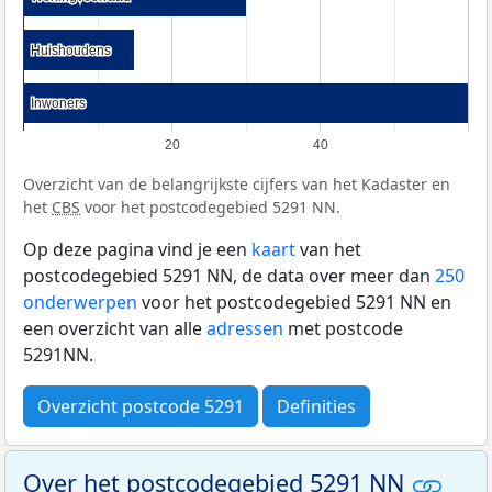
Huishoudens
Huishoudens
Inwoners
Inwoners
20
40
Overzicht van de belangrijkste cijfers van het Kadaster en
het
CBS
voor het postcodegebied 5291 NN.
Op deze pagina vind je een
kaart
van het
postcodegebied 5291 NN, de data over meer dan
250
onderwerpen
voor het postcodegebied 5291 NN en
een overzicht van alle
adressen
met postcode
5291NN.
Overzicht postcode 5291
Definities
Over het postcodegebied 5291 NN