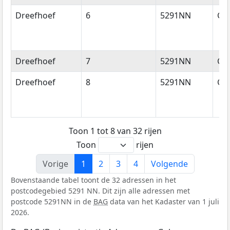
Dreefhoef
6
5291NN
Ge
Dreefhoef
7
5291NN
Ge
Dreefhoef
8
5291NN
Ge
Toon 1 tot 8 van 32 rijen
Toon
rijen
Vorige
1
2
3
4
Volgende
Bovenstaande tabel toont de 32 adressen in het
postcodegebied 5291 NN. Dit zijn alle adressen met
postcode 5291NN in de
BAG
data van het Kadaster van 1 juli
2026.