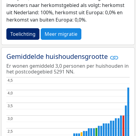
inwoners naar herkomstgebied als volgt: herkomst
uit Nederland: 100%, herkomst uit Europa: 0,0% en
herkomst van buiten Europa: 0,0%.
Toelichting
Meer migratie
Gemiddelde huishoudensgrootte
Er wonen gemiddeld 3,0 personen per huishouden in
het postcodegebied 5291 NN.
4,5
4,5
4,0
4,0
3,5
3,5
3,0
3,0
2,5
2,5