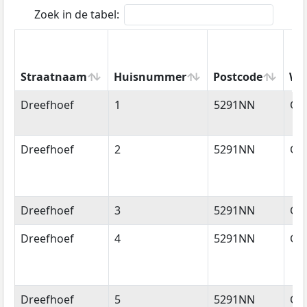
Zoek in de tabel:
Straatnaam
Huisnummer
Postcode
Wo
Straatnaam
Huisnummer
Postcode
Wo
Dreefhoef
1
5291NN
Ge
Dreefhoef
2
5291NN
Ge
Dreefhoef
3
5291NN
Ge
Dreefhoef
4
5291NN
Ge
Dreefhoef
5
5291NN
Ge