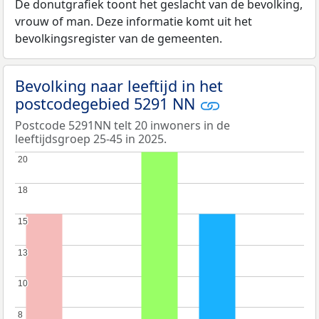
De donutgrafiek toont het geslacht van de bevolking,
vrouw of man. Deze informatie komt uit het
bevolkingsregister van de gemeenten.
Bevolking naar leeftijd in het
postcodegebied 5291 NN
Postcode 5291NN telt 20 inwoners in de
leeftijdsgroep 25-45 in 2025.
20
20
18
18
15
15
13
13
10
10
8
8