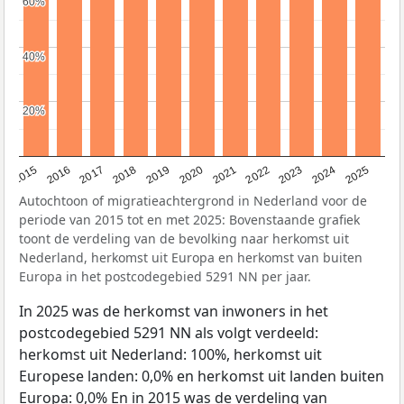
60%
60%
40%
40%
20%
20%
2019
2022
2017
2025
2020
2015
2023
2018
2021
2016
2024
Autochtoon of migratieachtergrond in Nederland voor de
periode van 2015 tot en met 2025: Bovenstaande grafiek
toont de verdeling van de bevolking naar herkomst uit
Nederland, herkomst uit Europa en herkomst van buiten
Europa in het postcodegebied 5291 NN per jaar.
In 2025 was de herkomst van inwoners in het
postcodegebied 5291 NN als volgt verdeeld:
herkomst uit Nederland: 100%, herkomst uit
Europese landen: 0,0% en herkomst uit landen buiten
Europa: 0,0% En in 2015 was de verdeling van