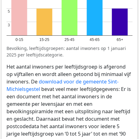
5
5
3
3
0-15
15-25
25-45
45-65
65+
Bevolking, leeftijdsgroepen: aantal inwoners op 1 januari
2025 per leeftijdscategorie.
Het aantal inwoners per leeftijdsgroep is afgerond
op vijftallen en wordt alleen getoond bij minimaal vijf
inwoners. De
download voor de gemeente Sint-
Michielsgestel
bevat veel meer leeftijdgegevens: Er is
een document met het aantal inwoners in de
gemeente per levensjaar en met een
bevolkingspiramide met een uitsplitsing naar leeftijd
en geslacht. Daarnaast bevat het document met
postcodedata het aantal inwoners voor iedere 5
jarige leeftijdsgroep van ‘0 tot 5 jaar’ tot en met ‘90