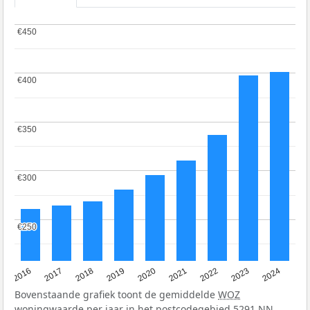
€450
€450
€400
€400
€350
€350
€300
€300
€250
€250
2016
2017
2018
2019
2020
2021
2022
2023
2024
Bovenstaande grafiek toont de gemiddelde
WOZ
woningwaarde per jaar in het postcodegebied 5291 NN.