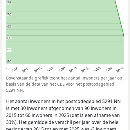
75
75
70
70
65
65
60
60
55
55
50
50
2015
2016
2017
2018
2019
2020
2021
2022
2023
2024
2025
Bovenstaande grafiek toont het aantal inwoners per jaar op
basis van de data van het
CBS
voor het postcodegebied
5291 NN.
Het aantal inwoners in het postcodegebied 5291 NN
is met 30 inwoners afgenomen van 90 inwoners in
2015 tot 60 inwoners in 2025 (dat is een afname van
33%). Het gemiddelde verschil per jaar over de hele
periode van 2015 tot en met 2025 was -3 inwoners