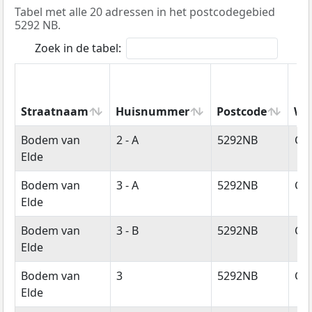
Tabel met alle 20 adressen in het postcodegebied
5292 NB.
Zoek in de tabel:
Straatnaam
Huisnummer
Postcode
Wo
Straatnaam
Huisnummer
Postcode
Wo
Bodem van
2 - A
5292NB
Ge
Elde
Bodem van
3 - A
5292NB
Ge
Elde
Bodem van
3 - B
5292NB
Ge
Elde
Bodem van
3
5292NB
Ge
Elde