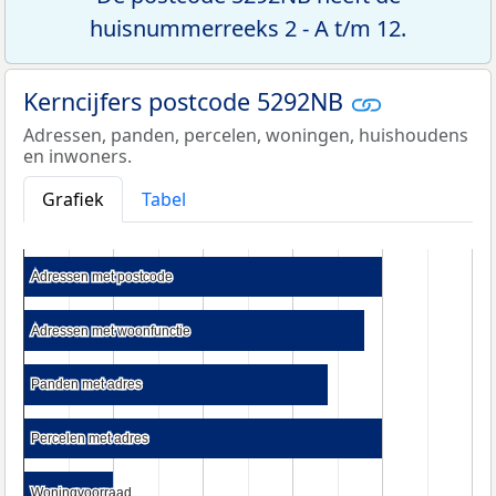
huisnummerreeks 2 - A t/m 12.
Kerncijfers postcode 5292NB
Adressen, panden, percelen, woningen, huishoudens
en inwoners.
Grafiek
Tabel
Adressen met postcode
Adressen met postcode
Adressen met woonfunctie
Adressen met woonfunctie
Panden met adres
Panden met adres
Percelen met adres
Percelen met adres
Woningvoorraad
Woningvoorraad