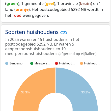
(
groen
), 1 gemeente (
geel
), 1 provincie (
bruin
) en 1
land (
oranje
). Het postcodegebied 5292 NB wordt in
het
rood
weergegeven.
Soorten huishoudens
In 2025 waren er 15 huishoudens in het
postcodegebied 5292 NB. Er waren 5
eenpersoonshuishoudens en 10
meerpersoonshuishoudens
.
(afgerond op vijftallen)
Eenperso…
Meerpers…
Huishoud…
Huishoud…
33,3%
33,3%