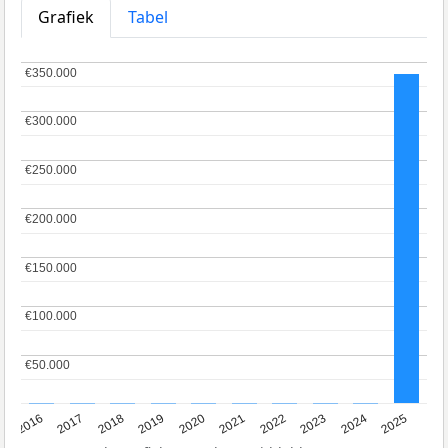
Grafiek
Tabel
€350.000
€350.000
€300.000
€300.000
€250.000
€250.000
€200.000
€200.000
€150.000
€150.000
€100.000
€100.000
€50.000
€50.000
2016
2017
2018
2019
2020
2021
2022
2023
2024
2025