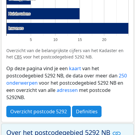
Huishoudens
Huishoudens
Inwoners
Inwoners
5
10
15
20
Overzicht van de belangrijkste cijfers van het Kadaster en
het
CBS
voor het postcodegebied 5292 NB.
Op deze pagina vind je een
kaart
van het
postcodegebied 5292 NB, de data over meer dan
250
onderwerpen
voor het postcodegebied 5292 NB en
een overzicht van alle
adressen
met postcode
5292NB.
Overzicht postcode 5292
Definities
Over het postcodegebied 5292 NB