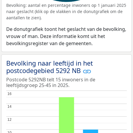
Bevolking: aantal en percentage inwoners op 1 januari 2025
naar geslacht (klik op de vlakken in de donutgrafiek om de
aantallen te zien).
De donutgrafiek toont het geslacht van de bevolking,
vrouw of man. Deze informatie komt uit het
bevolkingsregister van de gemeenten.
Bevolking naar leeftijd in het
postcodegebied 5292 NB
Postcode 5292NB telt 15 inwoners in de
leeftijdsgroep 25-45 in 2025.
16
16
14
14
12
12
10
10