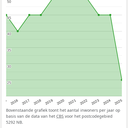
50
50
45
45
40
40
35
35
30
30
25
25
2015
2016
2017
2018
2019
2020
2021
2022
2023
2024
2025
Bovenstaande grafiek toont het aantal inwoners per jaar op
basis van de data van het
CBS
voor het postcodegebied
5292 NB.