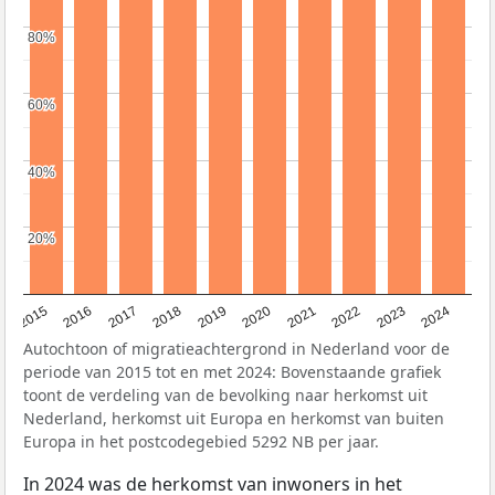
80%
80%
60%
60%
40%
40%
20%
20%
2015
2016
2017
2018
2019
2020
2021
2022
2023
2024
Autochtoon of migratieachtergrond in Nederland voor de
periode van 2015 tot en met 2024: Bovenstaande grafiek
toont de verdeling van de bevolking naar herkomst uit
Nederland, herkomst uit Europa en herkomst van buiten
Europa in het postcodegebied 5292 NB per jaar.
In 2024 was de herkomst van inwoners in het