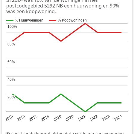
postcodegebied 5292 NB een huurwoning en 90%
was een koopwoning.
% Huurwoningen
% Koopwoningen
100%
100%
80%
80%
60%
60%
40%
40%
20%
20%
2015
2016
2017
2018
2019
2020
2021
2022
2023
2024
Bovenstaande lijngrafiek toont de verdeling van woningen