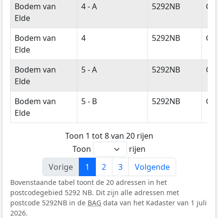
Bodem van
4 - A
5292NB
Ge
Elde
Bodem van
4
5292NB
Ge
Elde
Bodem van
5 - A
5292NB
Ge
Elde
Bodem van
5 - B
5292NB
Ge
Elde
Toon 1 tot 8 van 20 rijen
Toon
rijen
Vorige
1
2
3
Volgende
Bovenstaande tabel toont de 20 adressen in het
postcodegebied 5292 NB. Dit zijn alle adressen met
postcode 5292NB in de
BAG
data van het Kadaster van 1 juli
2026.