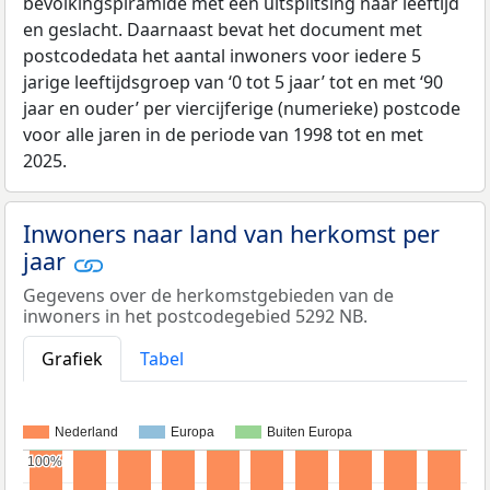
bevolkingspiramide met een uitsplitsing naar leeftijd
en geslacht. Daarnaast bevat het document met
postcodedata het aantal inwoners voor iedere 5
jarige leeftijdsgroep van ‘0 tot 5 jaar’ tot en met ‘90
jaar en ouder’ per viercijferige (numerieke) postcode
voor alle jaren in de periode van 1998 tot en met
2025.
Inwoners naar land van herkomst per
jaar
Gegevens over de herkomstgebieden van de
inwoners in het postcodegebied 5292 NB.
Grafiek
Tabel
Nederland
Europa
Buiten Europa
100%
100%