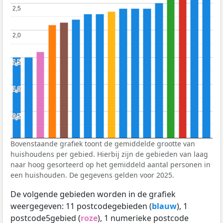
2,5
2,5
2,0
2,0
1,5
1,5
1,0
1,0
0,5
0,5
Bovenstaande grafiek toont de gemiddelde grootte van
huishoudens per gebied. Hierbij zijn de gebieden van laag
naar hoog gesorteerd op het gemiddeld aantal personen in
een huishouden. De gegevens gelden voor 2025.
De volgende gebieden worden in de grafiek
weergegeven: 11 postcodegebieden (
blauw
), 1
postcode5gebied (
roze
), 1 numerieke postcode