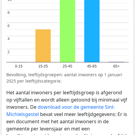
8
8
6
6
4
4
2
2
0-15
15-25
25-45
45-65
65+
Bevolking, leeftijdsgroepen: aantal inwoners op 1 januari
2025 per leeftijdscategorie.
Het aantal inwoners per leeftijdsgroep is afgerond
op vijftallen en wordt alleen getoond bij minimaal vijf
inwoners. De
download voor de gemeente Sint-
Michielsgestel
bevat veel meer leeftijdgegevens: Er is
een document met het aantal inwoners in de
gemeente per levensjaar en met een