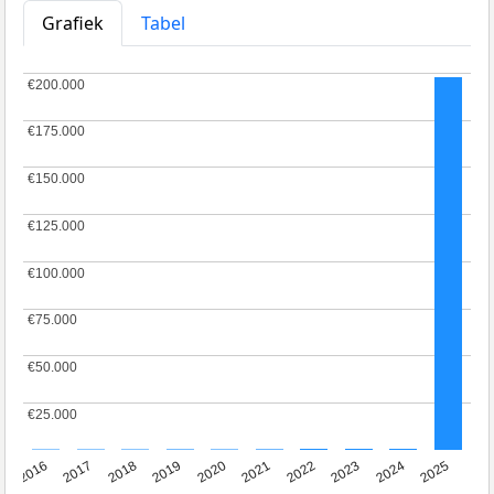
Grafiek
Tabel
€200.000
€200.000
€175.000
€175.000
€150.000
€150.000
€125.000
€125.000
€100.000
€100.000
€75.000
€75.000
€50.000
€50.000
€25.000
€25.000
2016
2017
2018
2019
2020
2021
2022
2023
2024
2025