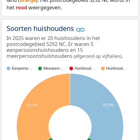
land (
oranje
). Het postcodegebied 5292 NC wordt in
het
rood
weergegeven.
Soorten huishoudens
In 2025 waren er 20 huishoudens in het
postcodegebied 5292 NC. Er waren 5
eenpersoonshuishoudens en 15
meerpersoonshuishoudens
.
(afgerond op vijftallen)
Eenperso…
Meerpers…
Huishoud…
Huishoud…
33,3%
33,3%