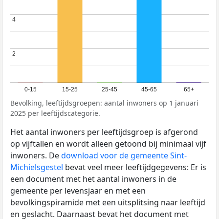
4
4
2
2
0-15
15-25
25-45
45-65
65+
Bevolking, leeftijdsgroepen: aantal inwoners op 1 januari
2025 per leeftijdscategorie.
Het aantal inwoners per leeftijdsgroep is afgerond
op vijftallen en wordt alleen getoond bij minimaal vijf
inwoners. De
download voor de gemeente Sint-
Michielsgestel
bevat veel meer leeftijdgegevens: Er is
een document met het aantal inwoners in de
gemeente per levensjaar en met een
bevolkingspiramide met een uitsplitsing naar leeftijd
en geslacht. Daarnaast bevat het document met