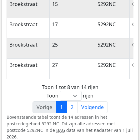
Broekstraat
15
5292NC
Ge
Broekstraat
17
5292NC
Ge
Broekstraat
25
5292NC
Ge
Broekstraat
27
5292NC
Ge
Toon 1 tot 8 van 14 rijen
Toon
rijen
Vorige
1
2
Volgende
Bovenstaande tabel toont de 14 adressen in het
postcodegebied 5292 NC. Dit zijn alle adressen met
postcode 5292NC in de
BAG
data van het Kadaster van 1 juli
2026.