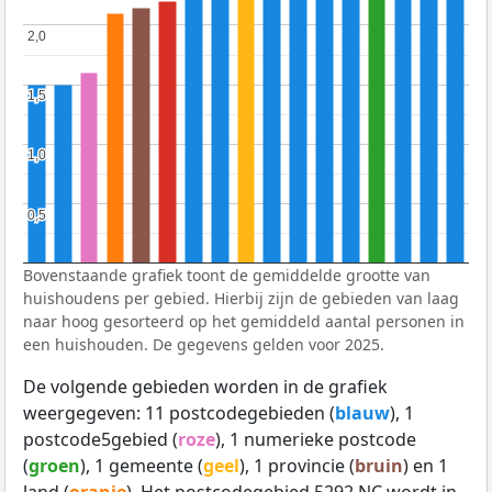
2,0
2,0
1,5
1,5
1,0
1,0
0,5
0,5
Bovenstaande grafiek toont de gemiddelde grootte van
huishoudens per gebied. Hierbij zijn de gebieden van laag
naar hoog gesorteerd op het gemiddeld aantal personen in
een huishouden. De gegevens gelden voor 2025.
De volgende gebieden worden in de grafiek
weergegeven: 11 postcodegebieden (
blauw
), 1
postcode5gebied (
roze
), 1 numerieke postcode
(
groen
), 1 gemeente (
geel
), 1 provincie (
bruin
) en 1