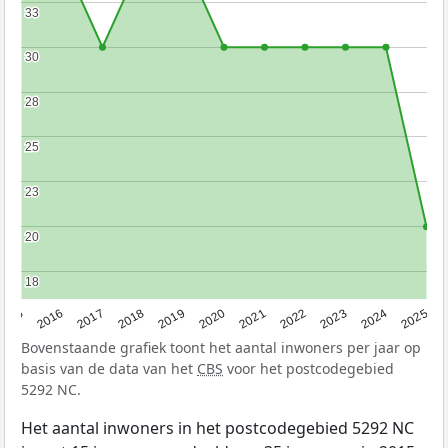
33
33
30
30
28
28
25
25
23
23
20
20
18
18
2015
2016
2017
2018
2019
2020
2021
2022
2023
2024
2025
Bovenstaande grafiek toont het aantal inwoners per jaar op
basis van de data van het
CBS
voor het postcodegebied
5292 NC.
Het aantal inwoners in het postcodegebied 5292 NC