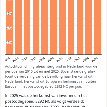
60%
60%
40%
40%
20%
20%
2019
2022
2017
2025
2020
2015
2023
2018
2021
2016
2024
Autochtoon of migratieachtergrond in Nederland voor de
periode van 2015 tot en met 2025: Bovenstaande grafiek
toont de verdeling van de bevolking naar herkomst uit
Nederland, herkomst uit Europa en herkomst van buiten
Europa in het postcodegebied 5292 NC per jaar.
In 2025 was de herkomst van inwoners in het
postcodegebied 5292 NC als volgt verdeeld:
herkomst uit Nederland: 100%, herkomst uit