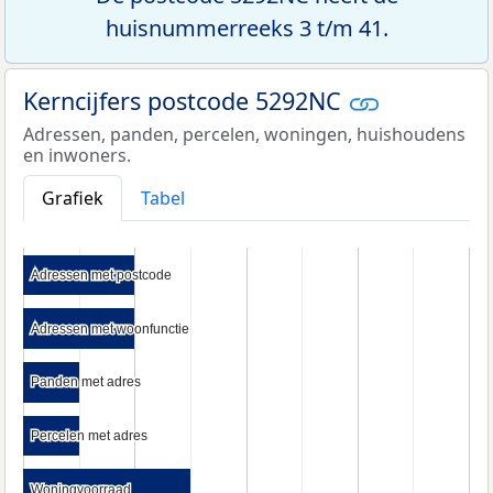
huisnummerreeks 3 t/m 41.
Kerncijfers postcode 5292NC
Adressen, panden, percelen, woningen, huishoudens
en inwoners.
Grafiek
Tabel
Adressen met postcode
Adressen met postcode
Adressen met woonfunctie
Adressen met woonfunctie
Panden met adres
Panden met adres
Percelen met adres
Percelen met adres
Woningvoorraad
Woningvoorraad