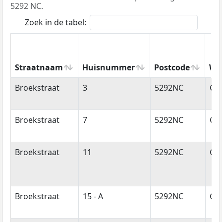
5292 NC.
Zoek in de tabel:
Straatnaam
Huisnummer
Postcode
Wo
Straatnaam
Huisnummer
Postcode
Wo
Broekstraat
3
5292NC
Ge
Broekstraat
7
5292NC
Ge
Broekstraat
11
5292NC
Ge
Broekstraat
15 - A
5292NC
Ge