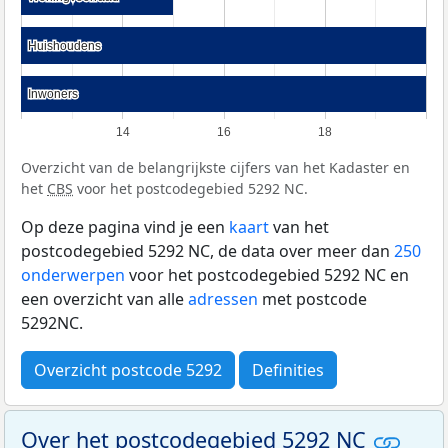
Huishoudens
Huishoudens
Inwoners
Inwoners
14
16
18
Overzicht van de belangrijkste cijfers van het Kadaster en
het
CBS
voor het postcodegebied 5292 NC.
Op deze pagina vind je een
kaart
van het
postcodegebied 5292 NC, de data over meer dan
250
onderwerpen
voor het postcodegebied 5292 NC en
een overzicht van alle
adressen
met postcode
5292NC.
Overzicht postcode 5292
Definities
Over het postcodegebied 5292 NC