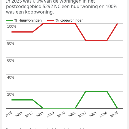
In 2025 was 0,0% van de woningen in het
postcodegebied 5292 NC een huurwoning en 100%
was een koopwoning.
% Huurwoningen
% Koopwoningen
100%
100%
80%
80%
60%
60%
40%
40%
20%
20%
2019
2022
2025
2017
2020
2023
2015
2018
2021
2024
2016