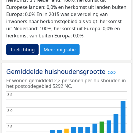
Europese landen: 0,0% en herkomst uit landen buiten
Europa: 0,0% En in 2015 was de verdeling van
inwoners naar herkomstgebied als volgt: herkomst
uit Nederland: 100%, herkomst uit Europa: 0,0% en
herkomst van buiten Europa: 0,0%.
Toelichting
Meer migratie
Gemiddelde huishoudensgrootte
Er wonen gemiddeld 2,2 personen per huishouden in
het postcodegebied 5292 NC.
3,5
3,5
3,0
3,0
2,5
2,5