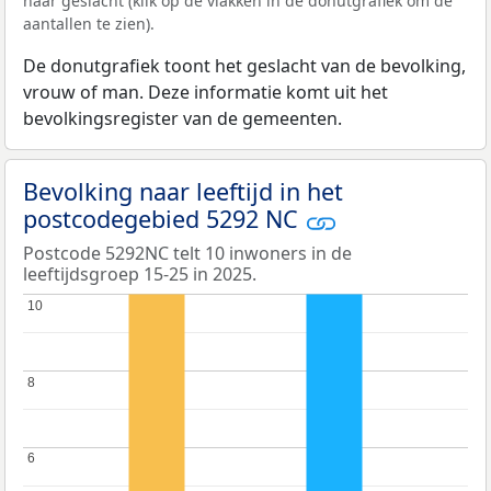
naar geslacht (klik op de vlakken in de donutgrafiek om de
aantallen te zien).
De donutgrafiek toont het geslacht van de bevolking,
vrouw of man. Deze informatie komt uit het
bevolkingsregister van de gemeenten.
Bevolking naar leeftijd in het
postcodegebied 5292 NC
Postcode 5292NC telt 10 inwoners in de
leeftijdsgroep 15-25 in 2025.
10
10
8
8
6
6