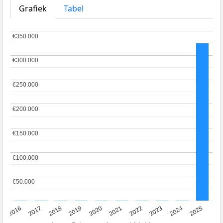
Grafiek
Tabel
€350.000
€350.000
€300.000
€300.000
€250.000
€250.000
€200.000
€200.000
€150.000
€150.000
€100.000
€100.000
€50.000
€50.000
2016
2017
2018
2019
2020
2021
2022
2023
2024
2025