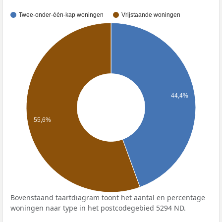
Twee-onder-één-kap woningen
Vrijstaande woningen
44,4%
55,6%
Bovenstaand taartdiagram toont het aantal en percentage
woningen naar type in het postcodegebied 5294 ND.