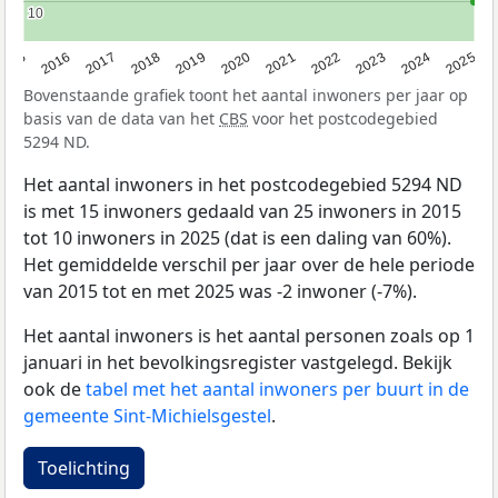
10
10
2015
2016
2017
2018
2019
2020
2021
2022
2023
2024
2025
Bovenstaande grafiek toont het aantal inwoners per jaar op
basis van de data van het
CBS
voor het postcodegebied
5294 ND.
Het aantal inwoners in het postcodegebied 5294 ND
is met 15 inwoners gedaald van 25 inwoners in 2015
tot 10 inwoners in 2025 (dat is een daling van 60%).
Het gemiddelde verschil per jaar over de hele periode
van 2015 tot en met 2025 was -2 inwoner (-7%).
Het aantal inwoners is het aantal personen zoals op 1
januari in het bevolkingsregister vastgelegd. Bekijk
ook de
tabel met het aantal inwoners per buurt in de
gemeente Sint-Michielsgestel
.
Toelichting