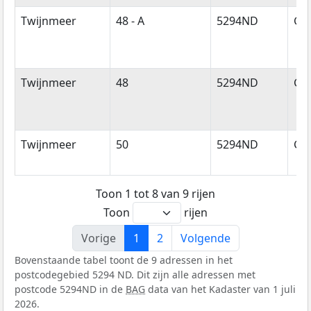
Twijnmeer
48 - A
5294ND
Ge
Twijnmeer
48
5294ND
Ge
Twijnmeer
50
5294ND
Ge
Toon 1 tot 8 van 9 rijen
Toon
rijen
Vorige
1
2
Volgende
Bovenstaande tabel toont de 9 adressen in het
postcodegebied 5294 ND. Dit zijn alle adressen met
postcode 5294ND in de
BAG
data van het Kadaster van 1 juli
2026.