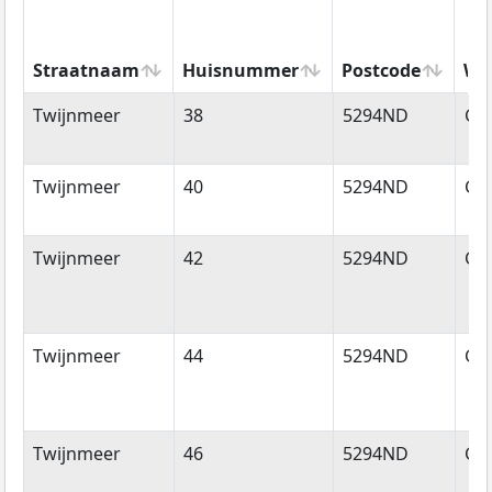
Straatnaam
Huisnummer
Postcode
Wo
Straatnaam
Huisnummer
Postcode
Wo
Twijnmeer
38
5294ND
Ge
Twijnmeer
40
5294ND
Ge
Twijnmeer
42
5294ND
Ge
Twijnmeer
44
5294ND
Ge
Twijnmeer
46
5294ND
Ge