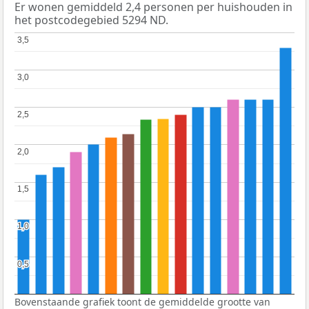
Er wonen gemiddeld 2,4 personen per huishouden in
het postcodegebied 5294 ND.
3,5
3,5
3,0
3,0
2,5
2,5
2,0
2,0
1,5
1,5
1,0
1,0
0,5
0,5
Bovenstaande grafiek toont de gemiddelde grootte van