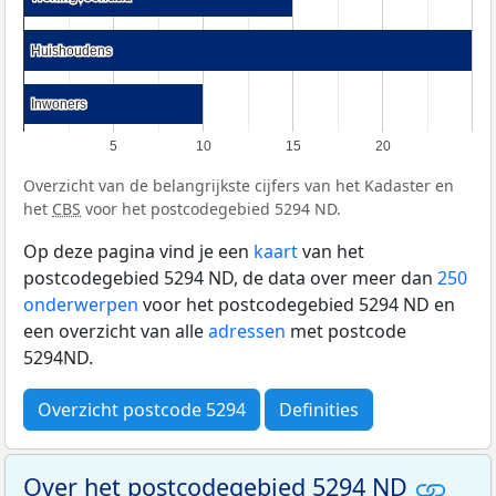
Huishoudens
Huishoudens
Inwoners
Inwoners
5
10
15
20
Overzicht van de belangrijkste cijfers van het Kadaster en
het
CBS
voor het postcodegebied 5294 ND.
Op deze pagina vind je een
kaart
van het
postcodegebied 5294 ND, de data over meer dan
250
onderwerpen
voor het postcodegebied 5294 ND en
een overzicht van alle
adressen
met postcode
5294ND.
Overzicht postcode 5294
Definities
Over het postcodegebied 5294 ND