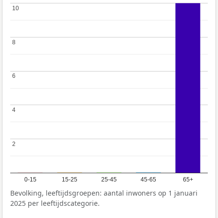
10
10
8
8
6
6
4
4
2
2
0-15
15-25
25-45
45-65
65+
Bevolking, leeftijdsgroepen: aantal inwoners op 1 januari
2025 per leeftijdscategorie.