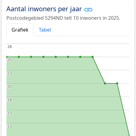
Aantal inwoners per jaar
Postcodegebied 5294ND telt 10 inwoners in 2025.
Grafiek
Tabel
28
28
25
25
23
23
20
20
18
18
15
15
13
13