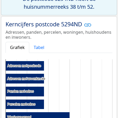
huisnummerreeks 38 t/m 52.
Kerncijfers postcode 5294ND
Adressen, panden, percelen, woningen, huishoudens
en inwoners.
Grafiek
Tabel
Adressen met postcode
Adressen met postcode
Adressen met woonfunctie
Adressen met woonfunctie
Panden met adres
Panden met adres
Percelen met adres
Percelen met adres
Woningvoorraad
Woningvoorraad