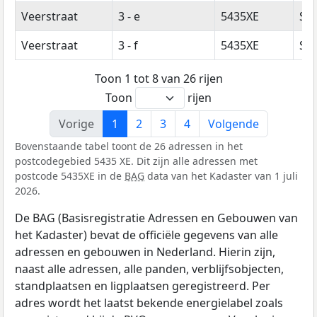
Veerstraat
3 - e
5435XE
Sin
Veerstraat
3 - f
5435XE
Sin
Toon 1 tot 8 van 26 rijen
Toon
rijen
Vorige
1
2
3
4
Volgende
Bovenstaande tabel toont de 26 adressen in het
postcodegebied 5435 XE. Dit zijn alle adressen met
postcode 5435XE in de
BAG
data van het Kadaster van 1 juli
2026.
De BAG (Basisregistratie Adressen en Gebouwen van
het Kadaster) bevat de officiële gegevens van alle
adressen en gebouwen in Nederland. Hierin zijn,
naast alle adressen, alle panden, verblijfsobjecten,
standplaatsen en ligplaatsen geregistreerd. Per
adres wordt het laatst bekende energielabel zoals