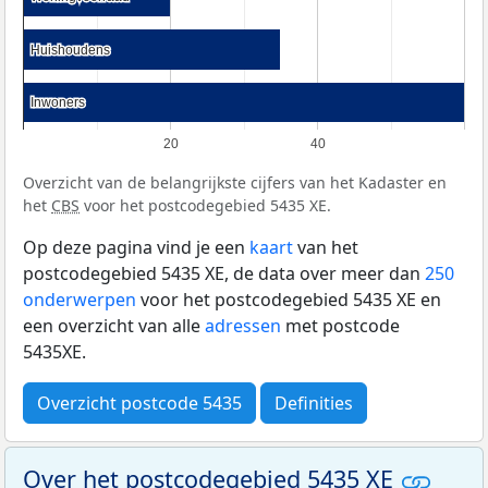
Huishoudens
Huishoudens
Inwoners
Inwoners
20
40
Overzicht van de belangrijkste cijfers van het Kadaster en
het
CBS
voor het postcodegebied 5435 XE.
Op deze pagina vind je een
kaart
van het
postcodegebied 5435 XE, de data over meer dan
250
onderwerpen
voor het postcodegebied 5435 XE en
een overzicht van alle
adressen
met postcode
5435XE.
Overzicht postcode 5435
Definities
Over het postcodegebied 5435 XE