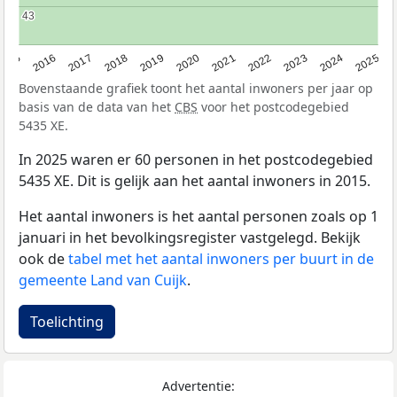
43
43
2015
2016
2017
2018
2019
2020
2021
2022
2023
2024
2025
Bovenstaande grafiek toont het aantal inwoners per jaar op
basis van de data van het
CBS
voor het postcodegebied
5435 XE.
In 2025 waren er 60 personen in het postcodegebied
5435 XE. Dit is gelijk aan het aantal inwoners in 2015.
Het aantal inwoners is het aantal personen zoals op 1
januari in het bevolkingsregister vastgelegd. Bekijk
ook de
tabel met het aantal inwoners per buurt in de
gemeente Land van Cuijk
.
Toelichting
Advertentie: