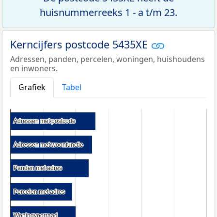
huisnummerreeks 1 - a t/m 23.
Kerncijfers postcode 5435XE
Adressen, panden, percelen, woningen, huishoudens
en inwoners.
Grafiek
Tabel
Adressen met postcode
Adressen met postcode
Adressen met woonfunctie
Adressen met woonfunctie
Panden met adres
Panden met adres
Percelen met adres
Percelen met adres
Woningvoorraad
Woningvoorraad