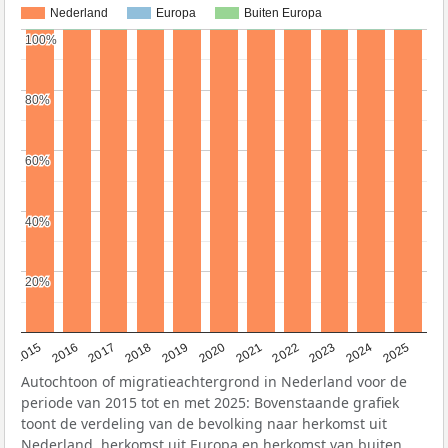
Nederland
Europa
Buiten Europa
100%
100%
80%
80%
60%
60%
40%
40%
20%
20%
2019
2022
2017
2025
2020
2015
2023
2018
2021
2016
2024
Autochtoon of migratieachtergrond in Nederland voor de
periode van 2015 tot en met 2025: Bovenstaande grafiek
toont de verdeling van de bevolking naar herkomst uit
Nederland, herkomst uit Europa en herkomst van buiten