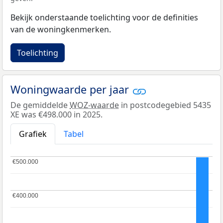
Bekijk onderstaande toelichting voor de definities
van de woningkenmerken.
Toelichting
Woningwaarde per jaar
De gemiddelde
WOZ-waarde
in postcodegebied 5435
XE was €498.000 in 2025.
Grafiek
Tabel
€500.000
€500.000
€400.000
€400.000