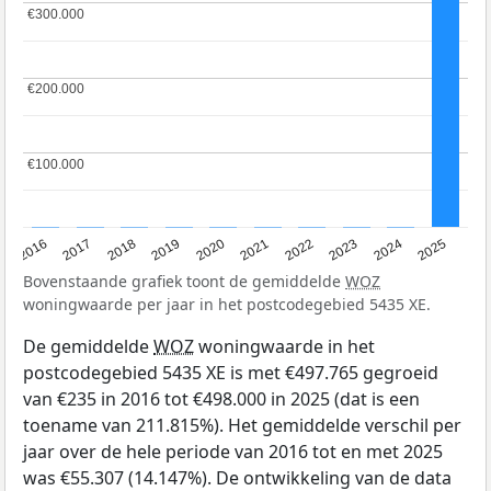
€300.000
€300.000
€200.000
€200.000
€100.000
€100.000
2016
2017
2018
2019
2020
2021
2022
2023
2024
2025
Bovenstaande grafiek toont de gemiddelde
WOZ
woningwaarde per jaar in het postcodegebied 5435 XE.
De gemiddelde
WOZ
woningwaarde in het
postcodegebied 5435 XE is met €497.765 gegroeid
van €235 in 2016 tot €498.000 in 2025 (dat is een
toename van 211.815%). Het gemiddelde verschil per
jaar over de hele periode van 2016 tot en met 2025
was €55.307 (14.147%). De ontwikkeling van de data