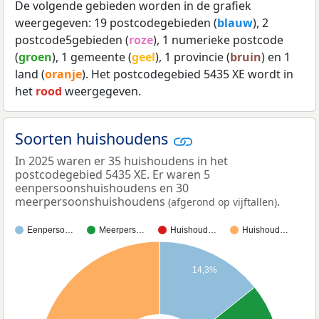
De volgende gebieden worden in de grafiek
weergegeven: 19 postcodegebieden (
blauw
), 2
postcode5gebieden (
roze
), 1 numerieke postcode
(
groen
), 1 gemeente (
geel
), 1 provincie (
bruin
) en 1
land (
oranje
). Het postcodegebied 5435 XE wordt in
het
rood
weergegeven.
Soorten huishoudens
In 2025 waren er 35 huishoudens in het
postcodegebied 5435 XE. Er waren 5
eenpersoonshuishoudens en 30
meerpersoonshuishoudens
.
(afgerond op vijftallen)
Eenperso…
Meerpers…
Huishoud…
Huishoud…
14,3%