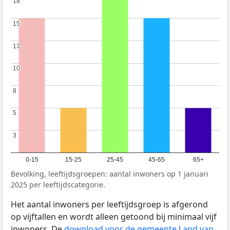
18
18
15
15
13
13
10
10
8
8
5
5
3
3
0-15
15-25
25-45
45-65
65+
Bevolking, leeftijdsgroepen: aantal inwoners op 1 januari
2025 per leeftijdscategorie.
Het aantal inwoners per leeftijdsgroep is afgerond
op vijftallen en wordt alleen getoond bij minimaal vijf
inwoners. De
download voor de gemeente Land van