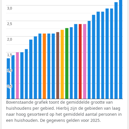
3,0
3,0
2,5
2,5
2,0
2,0
1,5
1,5
1,0
1,0
0,5
0,5
Bovenstaande grafiek toont de gemiddelde grootte van
huishoudens per gebied. Hierbij zijn de gebieden van laag
naar hoog gesorteerd op het gemiddeld aantal personen in
een huishouden. De gegevens gelden voor 2025.