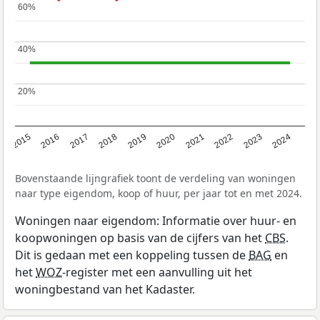
60%
60%
40%
40%
20%
20%
2015
2016
2017
2018
2019
2020
2021
2022
2023
2024
Bovenstaande lijngrafiek toont de verdeling van woningen
naar type eigendom, koop of huur, per jaar tot en met 2024.
Woningen naar eigendom: Informatie over huur- en
koopwoningen op basis van de cijfers van het
CBS
.
Dit is gedaan met een koppeling tussen de
BAG
en
het
WOZ
-register met een aanvulling uit het
woningbestand van het Kadaster.