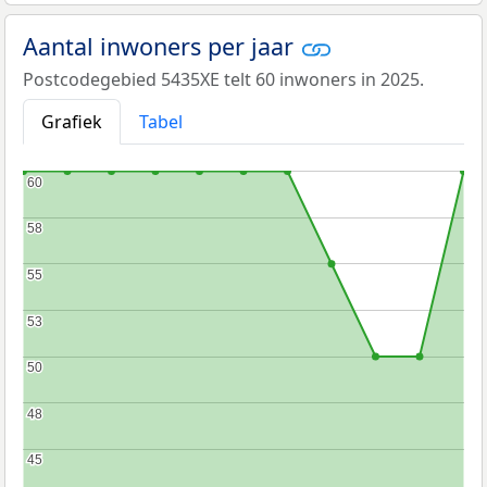
Aantal inwoners per jaar
Postcodegebied 5435XE telt 60 inwoners in 2025.
Grafiek
Tabel
60
60
58
58
55
55
53
53
50
50
48
48
45
45