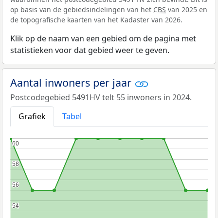
op basis van de gebiedsindelingen van het
CBS
van 2025 en
de topografische kaarten van het Kadaster van 2026.
Klik op de naam van een gebied om de pagina met
statistieken voor dat gebied weer te geven.
Aantal inwoners per jaar
Postcodegebied 5491HV telt 55 inwoners in 2024.
Grafiek
Tabel
60
60
58
58
56
56
54
54