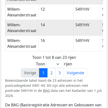
Willem-
12
5491HV
Sin
Alexanderstraat
Oe
Willem-
14
5491HV
Sin
Alexanderstraat
Oe
Willem-
16
5491HV
Sin
Alexanderstraat
Oe
Toon 1 tot 8 van 23 rijen
Toon
rijen
Vorige
1
2
3
Volgende
Bovenstaande tabel toont de 23 adressen in het
postcodegebied 5491 HV. Dit zijn alle adressen met
postcode 5491HV in de
BAG
data van het Kadaster van 1 juli
2026.
De BAG (Basisregistratie Adressen en Gebouwen van