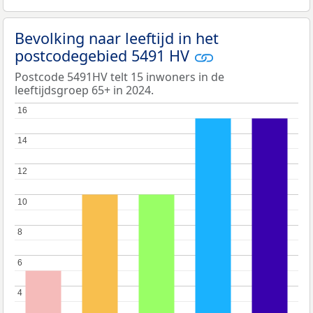
Bevolking naar leeftijd in het
postcodegebied 5491 HV
Postcode 5491HV telt 15 inwoners in de
leeftijdsgroep 65+ in 2024.
16
16
14
14
12
12
10
10
8
8
6
6
4
4