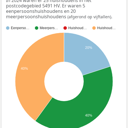
In 2024 waren er 25 huishoudens in het
postcodegebied 5491 HV. Er waren 5
eenpersoonshuishoudens en 20
meerpersoonshuishoudens
.
(afgerond op vijftallen)
Eenperso…
Meerpers…
Huishoud…
Huishoud…
20%
40%
40%