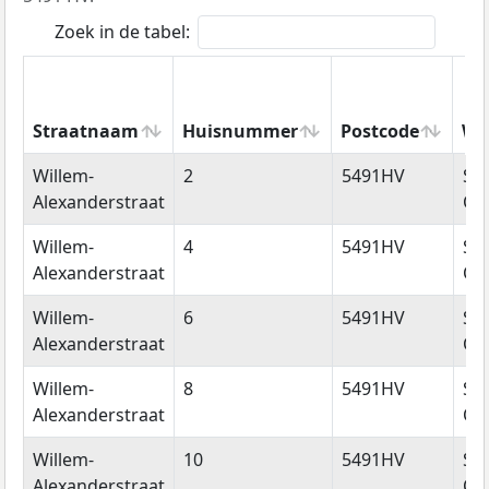
Zoek in de tabel:
Straatnaam
Huisnummer
Postcode
Wo
Straatnaam
Huisnummer
Postcode
Wo
Willem-
2
5491HV
Sin
Alexanderstraat
Oe
Willem-
4
5491HV
Sin
Alexanderstraat
Oe
Willem-
6
5491HV
Sin
Alexanderstraat
Oe
Willem-
8
5491HV
Sin
Alexanderstraat
Oe
Willem-
10
5491HV
Sin
Alexanderstraat
Oe