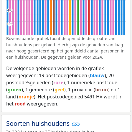
1,0
1,0
0,5
0,5
Bovenstaande grafiek toont de gemiddelde grootte van
huishoudens per gebied. Hierbij zijn de gebieden van laag
naar hoog gesorteerd op het gemiddeld aantal personen in
een huishouden. De gegevens gelden voor 2024.
De volgende gebieden worden in de grafiek
weergegeven: 19 postcodegebieden (
blauw
), 20
postcode5gebieden (
roze
), 1 numerieke postcode
(
groen
), 1 gemeente (
geel
), 1 provincie (
bruin
) en 1
land (
oranje
). Het postcodegebied 5491 HV wordt in
het
rood
weergegeven.
Soorten huishoudens