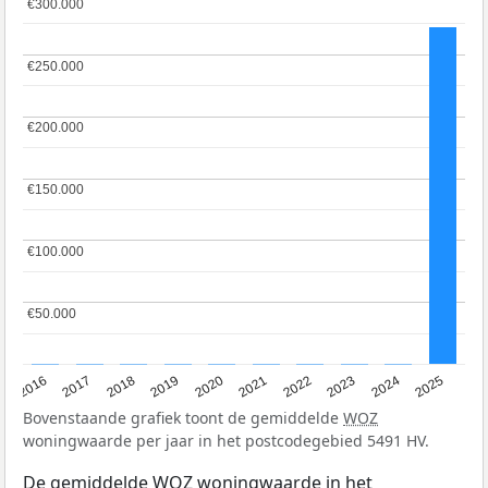
€300.000
€300.000
€250.000
€250.000
€200.000
€200.000
€150.000
€150.000
€100.000
€100.000
€50.000
€50.000
2016
2017
2018
2019
2020
2021
2022
2023
2024
2025
Bovenstaande grafiek toont de gemiddelde
WOZ
woningwaarde per jaar in het postcodegebied 5491 HV.
De gemiddelde
WOZ
woningwaarde in het