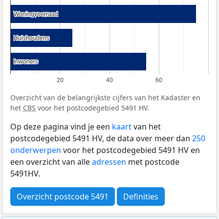
Woningvoorraad
Woningvoorraad
Huishoudens
Huishoudens
Inwoners
Inwoners
20
40
60
Overzicht van de belangrijkste cijfers van het Kadaster en
het
CBS
voor het postcodegebied 5491 HV.
Op deze pagina vind je een
kaart
van het
postcodegebied 5491 HV, de data over meer dan
250
onderwerpen
voor het postcodegebied 5491 HV en
een overzicht van alle
adressen
met postcode
5491HV.
Overzicht postcode 5491
Definities