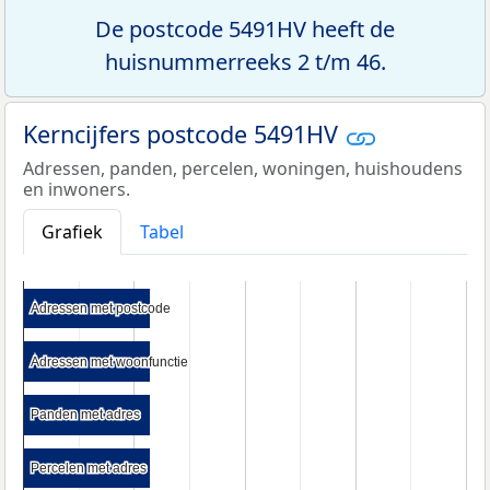
De postcode 5491HV heeft de
huisnummerreeks 2 t/m 46.
Kerncijfers postcode 5491HV
Adressen, panden, percelen, woningen, huishoudens
en inwoners.
Grafiek
Tabel
Adressen met postcode
Adressen met postcode
Adressen met woonfunctie
Adressen met woonfunctie
Panden met adres
Panden met adres
Percelen met adres
Percelen met adres