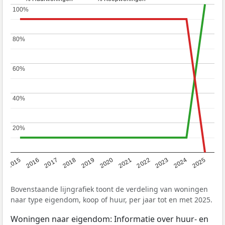
100%
100%
80%
80%
60%
60%
40%
40%
20%
20%
2019
2022
2025
2017
2020
2023
2015
2018
2021
2024
2016
Bovenstaande lijngrafiek toont de verdeling van woningen
naar type eigendom, koop of huur, per jaar tot en met 2025.
Woningen naar eigendom: Informatie over huur- en