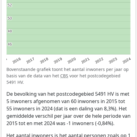
52
52
50
50
48
48
46
46
2015
2016
2017
2018
2019
2020
2021
2022
2023
2024
Bovenstaande grafiek toont het aantal inwoners per jaar op
basis van de data van het
CBS
voor het postcodegebied
5491 HV.
De bevolking van het postcodegebied 5491 HV is met
5 inwoners afgenomen van 60 inwoners in 2015 tot
55 inwoners in 2024 (dat is een daling van 8,3%). Het
gemiddelde verschil per jaar over de hele periode van
2015 tot en met 2024 was -1 inwoners (-0,84%).
Het aantal inwoners is het aantal personen zoals op 1