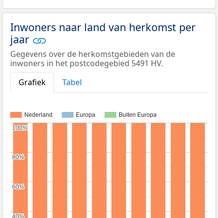
Inwoners naar land van herkomst per
jaar
Gegevens over de herkomstgebieden van de
inwoners in het postcodegebied 5491 HV.
Grafiek
Tabel
Nederland
Europa
Buiten Europa
100%
100%
80%
80%
60%
60%
40%
40%