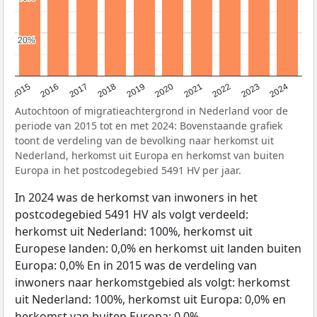
20%
20%
2015
2016
2017
2018
2019
2020
2021
2022
2023
2024
Autochtoon of migratieachtergrond in Nederland voor de
periode van 2015 tot en met 2024: Bovenstaande grafiek
toont de verdeling van de bevolking naar herkomst uit
Nederland, herkomst uit Europa en herkomst van buiten
Europa in het postcodegebied 5491 HV per jaar.
In 2024 was de herkomst van inwoners in het
postcodegebied 5491 HV als volgt verdeeld:
herkomst uit Nederland: 100%, herkomst uit
Europese landen: 0,0% en herkomst uit landen buiten
Europa: 0,0% En in 2015 was de verdeling van
inwoners naar herkomstgebied als volgt: herkomst
uit Nederland: 100%, herkomst uit Europa: 0,0% en
herkomst van buiten Europa: 0,0%.