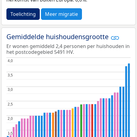
Toelichting
Meer migratie
Gemiddelde huishoudensgrootte
Er wonen gemiddeld 2,4 personen per huishouden in
het postcodegebied 5491 HV.
4,0
4,0
3,5
3,5
3,0
3,0
2,5
2,5
2,0
2,0
1,5
1,5