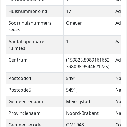
Huisnummer eind
17
Adre
Soort huisnummers
Oneven
Adre
reeks
Aantal openbare
1
Aanta
ruimtes
Centrum
(159825.8089161662,
Adre
398098.9544621225)
Postcode4
5491
Naa
Postcode5
5491J
Naa
Gemeentenaam
Meierijstad
Naa
Provincienaam
Noord-Brabant
Naa
Gemeentecode
GM1948
Code