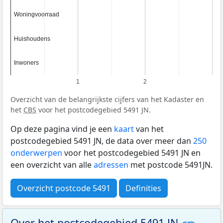
Woningvoorraad
Woningvoorraad
Huishoudens
Huishoudens
Inwoners
Inwoners
1
2
Overzicht van de belangrijkste cijfers van het Kadaster en
het
CBS
voor het postcodegebied 5491 JN.
Op deze pagina vind je een
kaart
van het
postcodegebied 5491 JN, de data over meer dan
250
onderwerpen
voor het postcodegebied 5491 JN en
een overzicht van alle
adressen
met postcode 5491JN.
Overzicht postcode 5491
Definities
Over het postcodegebied 5491 JN