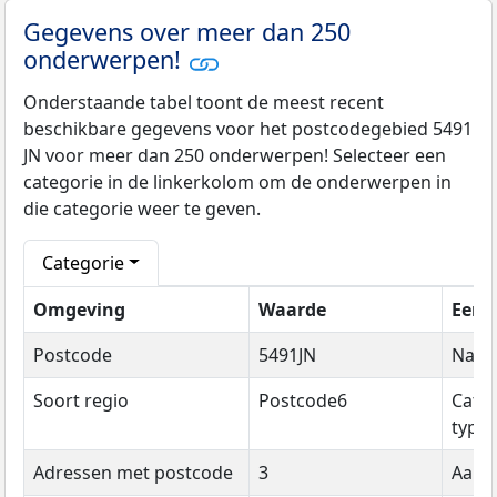
Gegevens over meer dan 250
onderwerpen!
Onderstaande tabel toont de meest recent
beschikbare gegevens voor het postcodegebied 5491
JN voor meer dan 250 onderwerpen! Selecteer een
categorie in de linkerkolom om de onderwerpen in
die categorie weer te geven.
Categorie
Omgeving
Waarde
Eenh
Postcode
5491JN
Naa
Soort regio
Postcode6
Cate
type
Adressen met postcode
3
Aanta