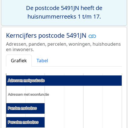
De postcode 5491JN heeft de
huisnummerreeks 1 t/m 17.
Kerncijfers postcode 5491JN
Adressen, panden, percelen, woningen, huishoudens
en inwoners.
Grafiek
Tabel
Adressen met postcode
Adressen met postcode
Adressen met woonfunctie
Adressen met woonfunctie
Panden met adres
Panden met adres
Percelen met adres
Percelen met adres