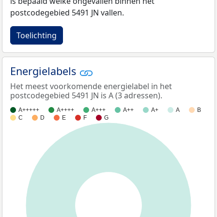
is bepaald welke ongevallen binnen het
postcodegebied 5491 JN vallen.
Toelichting
Energielabels
Het meest voorkomende energielabel in het
postcodegebied 5491 JN is A (3 adressen).
A+++++
A++++
A+++
A++
A+
A
B
C
D
E
F
G
100%