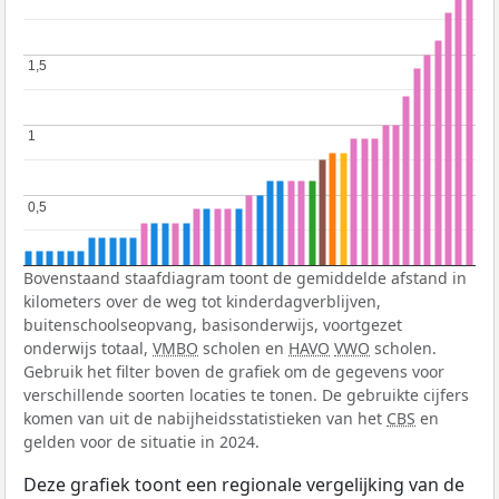
1,5
1,5
1
1
0,5
0,5
Bovenstaand staafdiagram toont de gemiddelde afstand in
kilometers over de weg tot kinderdagverblijven,
buitenschoolseopvang, basisonderwijs, voortgezet
onderwijs totaal,
VMBO
scholen en
HAVO
VWO
scholen.
Gebruik het filter boven de grafiek om de gegevens voor
verschillende soorten locaties te tonen. De gebruikte cijfers
komen van uit de nabijheidsstatistieken van het
CBS
en
gelden voor de situatie in 2024.
Deze grafiek toont een regionale vergelijking van de