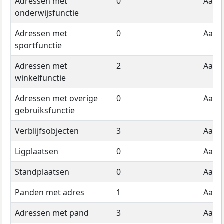
Adressen met
0
Aanta
onderwijsfunctie
Adressen met
0
Aanta
sportfunctie
Adressen met
2
Aanta
winkelfunctie
Adressen met overige
0
Aanta
gebruiksfunctie
Verblijfsobjecten
3
Aanta
Ligplaatsen
0
Aanta
Standplaatsen
0
Aanta
Panden met adres
1
Aanta
Adressen met pand
3
Aanta