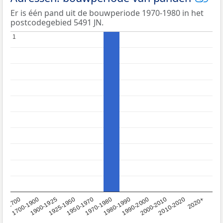
Er is één pand uit de bouwperiode 1970-1980 in het
postcodegebied 5491 JN.
1
1
1950-1970
1990-2000
1900-1925
2020+
1970-1980
<1700
2000-2010
1925-1950
1980-1990
1700-1900
2010-2020