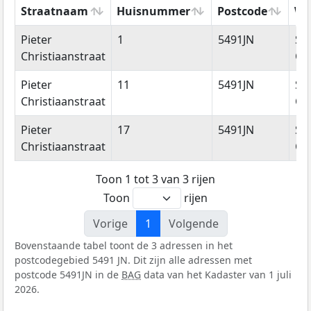
Straatnaam
Huisnummer
Postcode
Wo
Straatnaam
Huisnummer
Postcode
Wo
Pieter
1
5491JN
Sin
Christiaanstraat
Oe
Pieter
11
5491JN
Sin
Christiaanstraat
Oe
Pieter
17
5491JN
Sin
Christiaanstraat
Oe
Toon 1 tot 3 van 3 rijen
Toon
rijen
Vorige
1
Volgende
Bovenstaande tabel toont de 3 adressen in het
postcodegebied 5491 JN. Dit zijn alle adressen met
postcode 5491JN in de
BAG
data van het Kadaster van 1 juli
2026.