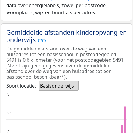
data over energielabels, zowel per postcode,
woonplaats, wijk en buurt als per adres.
Gemiddelde afstanden kinderopvang en
onderwijs
De gemiddelde afstand over de weg van een
huisadres tot een basisschool in postcodegebied
5491 is 0,6 kilometer (voor het postcodegebied 5491
JN zelf zijn geen gegevens over de gemiddelde
afstand over de weg van een huisadres tot een
basisschool beschikbaar*).
Soort locatie:
Basisonderwijs
3
3
2,5
2,5
2
2