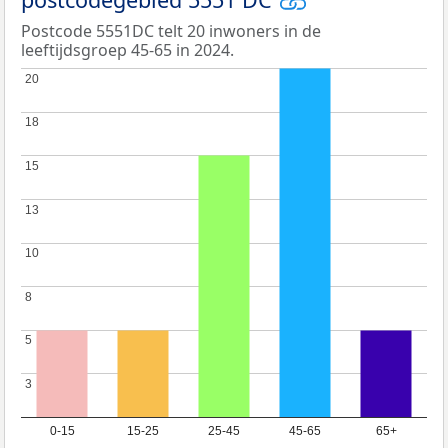
Postcode 5551DC telt 20 inwoners in de
leeftijdsgroep 45-65 in 2024.
20
20
18
18
15
15
13
13
10
10
8
8
5
5
3
3
0-15
15-25
25-45
45-65
65+