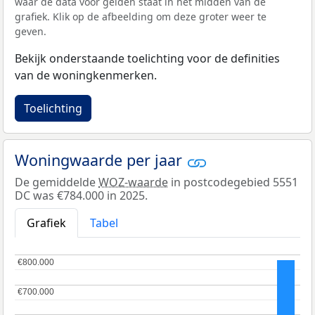
waar de data voor gelden staat in het midden van de
grafiek. Klik op de afbeelding om deze groter weer te
geven.
Bekijk onderstaande toelichting voor de definities
van de woningkenmerken.
Toelichting
Woningwaarde per jaar
De gemiddelde
WOZ-waarde
in postcodegebied 5551
DC was €784.000 in 2025.
Grafiek
Tabel
€800.000
€800.000
€700.000
€700.000