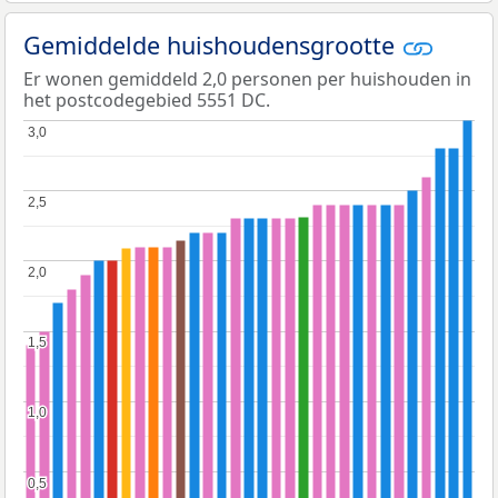
Gemiddelde huishoudensgrootte
Er wonen gemiddeld 2,0 personen per huishouden in
het postcodegebied 5551 DC.
3,0
3,0
2,5
2,5
2,0
2,0
1,5
1,5
1,0
1,0
0,5
0,5