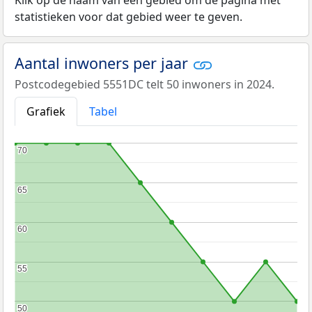
statistieken voor dat gebied weer te geven.
Aantal inwoners per jaar
Postcodegebied 5551DC telt 50 inwoners in 2024.
Grafiek
Tabel
70
70
65
65
60
60
55
55
50
50