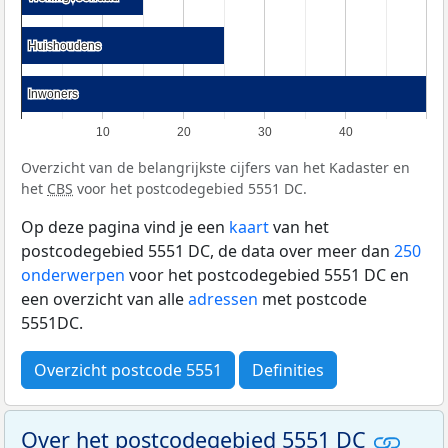
Huishoudens
Huishoudens
Inwoners
Inwoners
10
20
30
40
Overzicht van de belangrijkste cijfers van het Kadaster en
het
CBS
voor het postcodegebied 5551 DC.
Op deze pagina vind je een
kaart
van het
postcodegebied 5551 DC, de data over meer dan
250
onderwerpen
voor het postcodegebied 5551 DC en
een overzicht van alle
adressen
met postcode
5551DC.
Overzicht postcode 5551
Definities
Over het postcodegebied 5551 DC