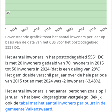
45
45
2015
2016
2017
2018
2019
2020
2021
2022
2023
2024
Bovenstaande grafiek toont het aantal inwoners per jaar op
basis van de data van het
CBS
voor het postcodegebied
5551 DC.
Het aantal inwoners in het postcodegebied 5551 DC
is met 20 inwoners gedaald van 70 inwoners in 2015
tot 50 inwoners in 2024 (dat is een daling van 29%).
Het gemiddelde verschil per jaar over de hele periode
van 2015 tot en met 2024 was -2 inwoners (-3,48%).
Het aantal inwoners is het aantal personen zoals op 1
januari in het bevolkingsregister vastgelegd. Bekijk
ook de
tabel met het aantal inwoners per buurt in de
gemeente Valkenswaard
.