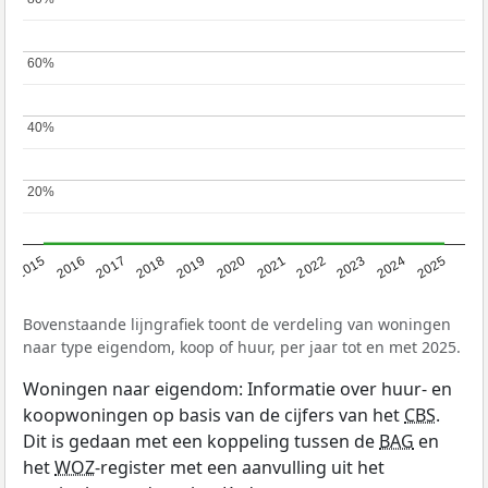
60%
60%
40%
40%
20%
20%
2019
2022
2025
2017
2020
2023
2015
2018
2021
2024
2016
Bovenstaande lijngrafiek toont de verdeling van woningen
naar type eigendom, koop of huur, per jaar tot en met 2025.
Woningen naar eigendom: Informatie over huur- en
koopwoningen op basis van de cijfers van het
CBS
.
Dit is gedaan met een koppeling tussen de
BAG
en
het
WOZ
-register met een aanvulling uit het