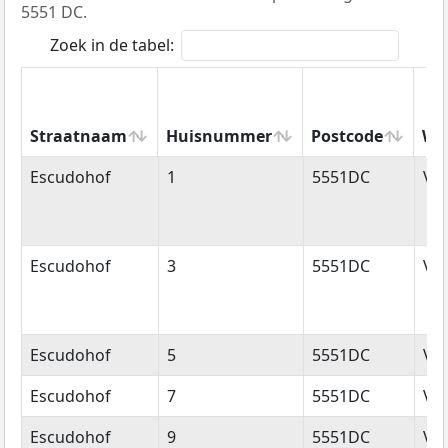
5551 DC.
Zoek in de tabel:
Straatnaam
Huisnummer
Postcode
Wo
Straatnaam
Huisnummer
Postcode
Wo
Escudohof
1
5551DC
Va
Escudohof
3
5551DC
Va
Escudohof
5
5551DC
Va
Escudohof
7
5551DC
Va
Escudohof
9
5551DC
Va