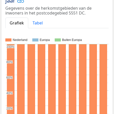
jaar
Gegevens over de herkomstgebieden van de
inwoners in het postcodegebied 5551 DC.
Grafiek
Tabel
Nederland
Europa
Buiten Europa
100%
100%
80%
80%
60%
60%
40%
40%
20%
20%