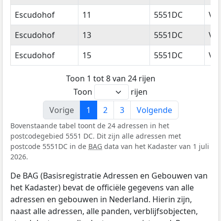
Escudohof
11
5551DC
Va
Escudohof
13
5551DC
Va
Escudohof
15
5551DC
Va
Toon 1 tot 8 van 24 rijen
Toon
rijen
Vorige
1
2
3
Volgende
Bovenstaande tabel toont de 24 adressen in het
postcodegebied 5551 DC. Dit zijn alle adressen met
postcode 5551DC in de
BAG
data van het Kadaster van 1 juli
2026.
De BAG (Basisregistratie Adressen en Gebouwen van
het Kadaster) bevat de officiële gegevens van alle
adressen en gebouwen in Nederland. Hierin zijn,
naast alle adressen, alle panden, verblijfsobjecten,