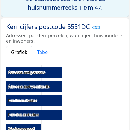
huisnummerreeks 1 t/m 47.
Kerncijfers postcode 5551DC
Adressen, panden, percelen, woningen, huishoudens
en inwoners.
Grafiek
Tabel
Adressen met postcode
Adressen met postcode
Adressen met woonfunctie
Adressen met woonfunctie
Panden met adres
Panden met adres
Percelen met adres
Percelen met adres
Woningvoorraad
Woningvoorraad