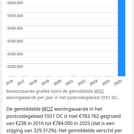
€600.000
€600.000
€500.000
€500.000
€400.000
€400.000
€300.000
€300.000
€200.000
€200.000
€100.000
€100.000
2016
2017
2018
2019
2020
2021
2022
2023
2024
2025
Bovenstaande grafiek toont de gemiddelde
WOZ
woningwaarde per jaar in het postcodegebied 5551 DC.
De gemiddelde
WOZ
woningwaarde in het
postcodegebied 5551 DC is met €783.762 gegroeid
van €238 in 2016 tot €784.000 in 2025 (dat is een
stijging van 329.312%). Het gemiddelde verschil per