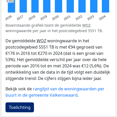
€160
€160
2016
2017
2018
2019
2020
2021
2022
2023
2024
Bovenstaande grafiek toont de gemiddelde
WOZ
woningwaarde per jaar in het postcodegebied 5551 TB.
De gemiddelde
WOZ
woningwaarde in het
postcodegebied 5551 TB is met €94 gegroeid van
€176 in 2016 tot €270 in 2024 (dat is een groei van
53%). Het gemiddelde verschil per jaar over de hele
periode van 2016 tot en met 2024 was €12 (5,6%). De
ontwikkeling van de data in de tijd volgt een duidelijk
stijgende trend: De cijfers stijgen bijna ieder jaar.
Bekijk ook de
ranglijst van de woningwaarden per
buurt in de gemeente Valkenswaard
.
Toelichting