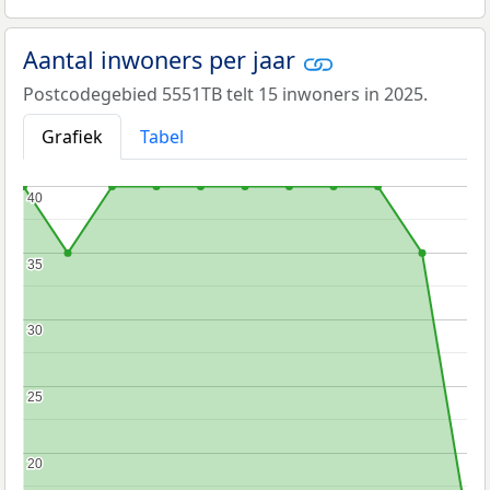
Aantal inwoners per jaar
Postcodegebied 5551TB telt 15 inwoners in 2025.
Grafiek
Tabel
40
40
35
35
30
30
25
25
20
20