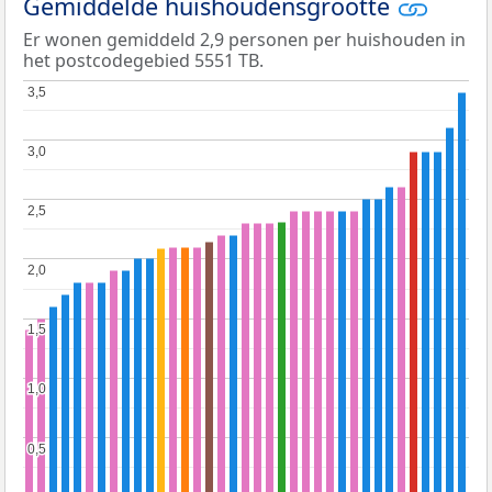
Gemiddelde huishoudensgrootte
Er wonen gemiddeld 2,9 personen per huishouden in
het postcodegebied 5551 TB.
3,5
3,5
3,0
3,0
2,5
2,5
2,0
2,0
1,5
1,5
1,0
1,0
0,5
0,5