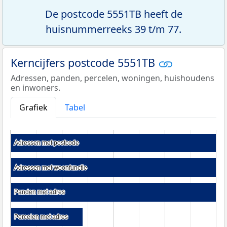
De postcode 5551TB heeft de
huisnummerreeks 39 t/m 77.
Kerncijfers postcode 5551TB
Adressen, panden, percelen, woningen, huishoudens
en inwoners.
Grafiek
Tabel
Adressen met postcode
Adressen met postcode
Adressen met woonfunctie
Adressen met woonfunctie
Panden met adres
Panden met adres
Percelen met adres
Percelen met adres