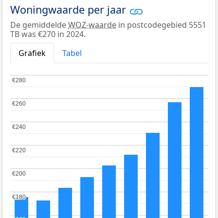
Woningwaarde per jaar
De gemiddelde
WOZ-waarde
in postcodegebied 5551
TB was €270 in 2024.
Grafiek
Tabel
€280
€280
€260
€260
€240
€240
€220
€220
€200
€200
€180
€180