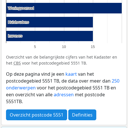
Woningvoorraad
Woningvoorraad
Huishoudens
Huishoudens
Inwoners
Inwoners
5
10
15
Overzicht van de belangrijkste cijfers van het Kadaster en
het
CBS
voor het postcodegebied 5551 TB.
Op deze pagina vind je een
kaart
van het
postcodegebied 5551 TB, de data over meer dan
250
onderwerpen
voor het postcodegebied 5551 TB en
een overzicht van alle
adressen
met postcode
5551TB.
Overzicht postcode 5551
Definities