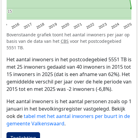
15
15
2015
2016
2017
2018
2019
2020
2021
2022
2023
2024
2025
Bovenstaande grafiek toont het aantal inwoners per jaar op
basis van de data van het
CBS
voor het postcodegebied
5551 TB.
Het aantal inwoners in het postcodegebied 5551 TB is
met 25 inwoners gedaald van 40 inwoners in 2015 tot
15 inwoners in 2025 (dat is een afname van 62%). Het
gemiddelde verschil per jaar over de hele periode van
2015 tot en met 2025 was -2 inwoners (-6,8%).
Het aantal inwoners is het aantal personen zoals op 1
januari in het bevolkingsregister vastgelegd. Bekijk
ook de
tabel met het aantal inwoners per buurt in de
gemeente Valkenswaard
.
Toelichting