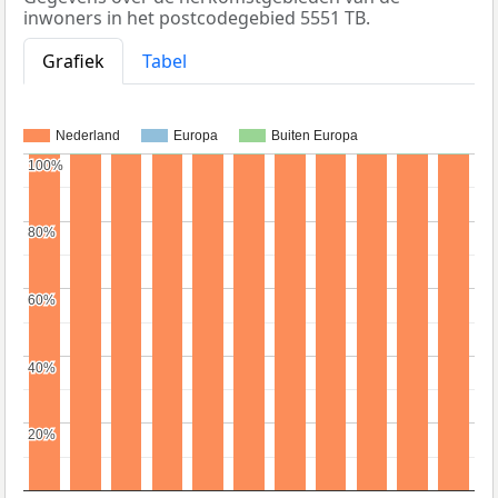
inwoners in het postcodegebied 5551 TB.
Grafiek
Tabel
Nederland
Europa
Buiten Europa
100%
100%
80%
80%
60%
60%
40%
40%
20%
20%