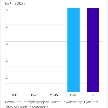
65+ in 2025.
5
5
4
4
3
3
2
2
1
1
0-15
15-25
25-45
45-65
65+
Bevolking, leeftijdsgroepen: aantal inwoners op 1 januari
2025 per leeftijdscategorie.