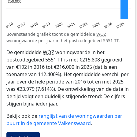
€50.000
€50.000
2016
2017
2018
2019
2020
2021
2022
2023
2024
2025
Bovenstaande grafiek toont de gemiddelde
WOZ
woningwaarde per jaar in het postcodegebied 5551 TT.
De gemiddelde
WOZ
woningwaarde in het
postcodegebied 5551 TT is met €215.808 gegroeid
van €192 in 2016 tot €216.000 in 2025 (dat is een
toename van 112.400%). Het gemiddelde verschil per
jaar over de hele periode van 2016 tot en met 2025
was €23.979 (7.614%). De ontwikkeling van de data in
de tijd volgt een duidelijk stijgende trend: De cijfers
stijgen bijna ieder jaar.
Bekijk ook de
ranglijst van de woningwaarden per
buurt in de gemeente Valkenswaard
.