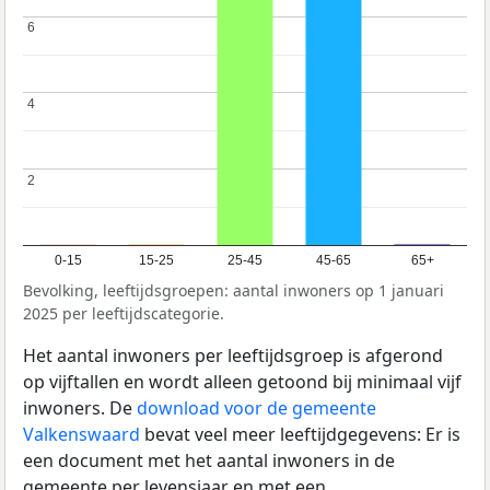
6
6
4
4
2
2
0-15
15-25
25-45
45-65
65+
Bevolking, leeftijdsgroepen: aantal inwoners op 1 januari
2025 per leeftijdscategorie.
Het aantal inwoners per leeftijdsgroep is afgerond
op vijftallen en wordt alleen getoond bij minimaal vijf
inwoners. De
download voor de gemeente
Valkenswaard
bevat veel meer leeftijdgegevens: Er is
een document met het aantal inwoners in de
gemeente per levensjaar en met een