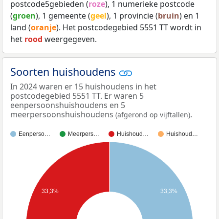
postcode5gebieden (
roze
), 1 numerieke postcode
(
groen
), 1 gemeente (
geel
), 1 provincie (
bruin
) en 1
land (
oranje
). Het postcodegebied 5551 TT wordt in
het
rood
weergegeven.
Soorten huishoudens
In 2024 waren er 15 huishoudens in het
postcodegebied 5551 TT. Er waren 5
eenpersoonshuishoudens en 5
meerpersoonshuishoudens
.
(afgerond op vijftallen)
Eenperso…
Meerpers…
Huishoud…
Huishoud…
33,3%
33,3%