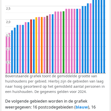
2,5
2,5
2,0
2,0
1,5
1,5
1,0
1,0
0,5
0,5
Bovenstaande grafiek toont de gemiddelde grootte van
huishoudens per gebied. Hierbij zijn de gebieden van laag
naar hoog gesorteerd op het gemiddeld aantal personen in
een huishouden. De gegevens gelden voor 2024.
De volgende gebieden worden in de grafiek
weergegeven: 16 postcodegebieden (
blauw
), 16