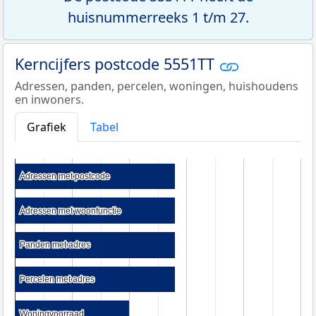
huisnummerreeks 1 t/m 27.
Kerncijfers postcode 5551TT
Adressen, panden, percelen, woningen, huishoudens
en inwoners.
Grafiek
Tabel
Adressen met postcode
Adressen met postcode
Adressen met woonfunctie
Adressen met woonfunctie
Panden met adres
Panden met adres
Percelen met adres
Percelen met adres
Woningvoorraad
Woningvoorraad