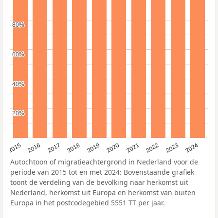
80%
80%
60%
60%
40%
40%
20%
20%
2015
2016
2017
2018
2019
2020
2021
2022
2023
2024
Autochtoon of migratieachtergrond in Nederland voor de
periode van 2015 tot en met 2024: Bovenstaande grafiek
toont de verdeling van de bevolking naar herkomst uit
Nederland, herkomst uit Europa en herkomst van buiten
Europa in het postcodegebied 5551 TT per jaar.