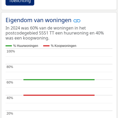
Toelichting
Eigendom van woningen
In 2024 was 60% van de woningen in het
postcodegebied 5551 TT een huurwoning en 40%
was een koopwoning.
% Huurwoningen
% Koopwoningen
100%
100%
80%
80%
60%
60%
40%
40%
20%
20%