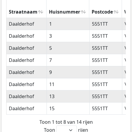
Straatnaam
Huisnummer
Postcode
Wo
Straatnaam
Huisnummer
Postcode
Wo
Daalderhof
1
5551TT
Va
Daalderhof
3
5551TT
Va
Daalderhof
5
5551TT
Va
Daalderhof
7
5551TT
Va
Daalderhof
9
5551TT
Va
Daalderhof
11
5551TT
Va
Daalderhof
13
5551TT
Va
Daalderhof
15
5551TT
Va
Toon 1 tot 8 van 14 rijen
Toon
rijen