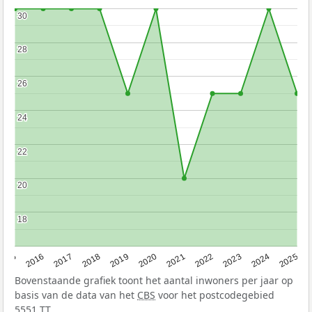
30
30
28
28
26
26
24
24
22
22
20
20
18
18
2015
2016
2017
2018
2019
2020
2021
2022
2023
2024
2025
Bovenstaande grafiek toont het aantal inwoners per jaar op
basis van de data van het
CBS
voor het postcodegebied
5551 TT.