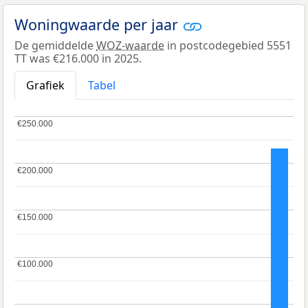
Woningwaarde per jaar
De gemiddelde
WOZ-waarde
in postcodegebied 5551
TT was €216.000 in 2025.
Grafiek
Tabel
€250.000
€250.000
€200.000
€200.000
€150.000
€150.000
€100.000
€100.000