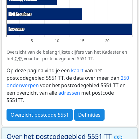
Huishoudens
Huishoudens
Inwoners
Inwoners
5
10
15
20
Overzicht van de belangrijkste cijfers van het Kadaster en
het
CBS
voor het postcodegebied 5551 TT.
Op deze pagina vind je een
kaart
van het
postcodegebied 5551 TT, de data over meer dan
250
onderwerpen
voor het postcodegebied 5551 TT en
een overzicht van alle
adressen
met postcode
5551TT.
Overzicht postcode 5551
Definities
Over het postcodegebied 5551 TT