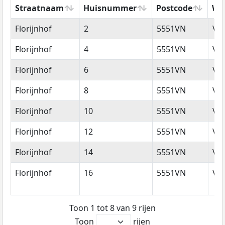
Straatnaam
Huisnummer
Postcode
Wo
Straatnaam
Huisnummer
Postcode
Wo
Florijnhof
2
5551VN
Va
Florijnhof
4
5551VN
Va
Florijnhof
6
5551VN
Va
Florijnhof
8
5551VN
Va
Florijnhof
10
5551VN
Va
Florijnhof
12
5551VN
Va
Florijnhof
14
5551VN
Va
Florijnhof
16
5551VN
Va
Toon 1 tot 8 van 9 rijen
Toon
rijen