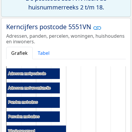
huisnummerreeks 2 t/m 18.
Kerncijfers postcode 5551VN
Adressen, panden, percelen, woningen, huishoudens
en inwoners.
Grafiek
Tabel
Adressen met postcode
Adressen met postcode
Adressen met woonfunctie
Adressen met woonfunctie
Panden met adres
Panden met adres
Percelen met adres
Percelen met adres
Woningvoorraad
Woningvoorraad