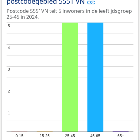
postcodegebied 5551 VN
Postcode 5551VN telt 5 inwoners in de leeftijdsgroep
25-45 in 2024.
5
5
4
4
3
3
2
2
1
1
0-15
15-25
25-45
45-65
65+