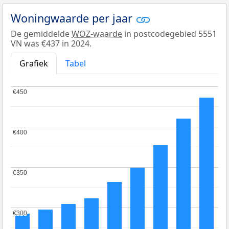
Woningwaarde per jaar
De gemiddelde
WOZ-waarde
in postcodegebied 5551
VN was €437 in 2024.
Grafiek
Tabel
€450
€450
€400
€400
€350
€350
€300
€300