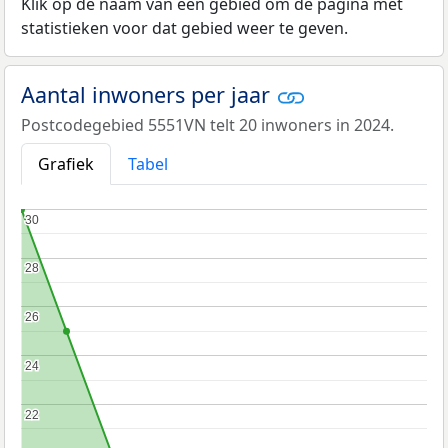
Klik op de naam van een gebied om de pagina met
statistieken voor dat gebied weer te geven.
Aantal inwoners per jaar
Postcodegebied 5551VN telt 20 inwoners in 2024.
Grafiek
Tabel
30
30
28
28
26
26
24
24
22
22