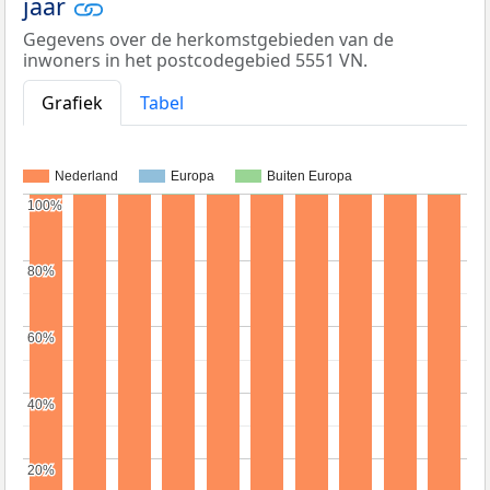
jaar
Gegevens over de herkomstgebieden van de
inwoners in het postcodegebied 5551 VN.
Grafiek
Tabel
Nederland
Europa
Buiten Europa
100%
100%
80%
80%
60%
60%
40%
40%
20%
20%