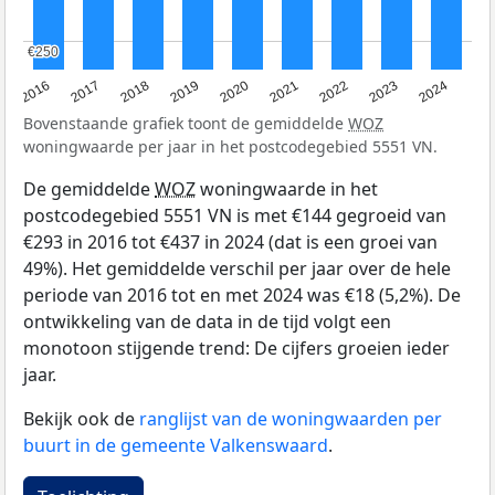
€250
€250
2016
2017
2018
2019
2020
2021
2022
2023
2024
Bovenstaande grafiek toont de gemiddelde
WOZ
woningwaarde per jaar in het postcodegebied 5551 VN.
De gemiddelde
WOZ
woningwaarde in het
postcodegebied 5551 VN is met €144 gegroeid van
€293 in 2016 tot €437 in 2024 (dat is een groei van
49%). Het gemiddelde verschil per jaar over de hele
periode van 2016 tot en met 2024 was €18 (5,2%). De
ontwikkeling van de data in de tijd volgt een
monotoon stijgende trend: De cijfers groeien ieder
jaar.
Bekijk ook de
ranglijst van de woningwaarden per
buurt in de gemeente Valkenswaard
.