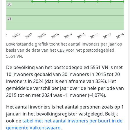
20
20
18
18
2015
2016
2017
2018
2019
2020
2021
2022
2023
2024
Bovenstaande grafiek toont het aantal inwoners per jaar op
basis van de data van het
CBS
voor het postcodegebied
5551 VN.
De bevolking van het postcodegebied 5551 VN is met
10 inwoners gedaald van 30 inwoners in 2015 tot 20
inwoners in 2024 (dat is een afname van 33%). Het
gemiddelde verschil per jaar over de hele periode van
2015 tot en met 2024 was -1 inwoner (-4,07%).
Het aantal inwoners is het aantal personen zoals op 1
januari in het bevolkingsregister vastgelegd. Bekijk
ook de
tabel met het aantal inwoners per buurt in de
gemeente Valkenswaard
.