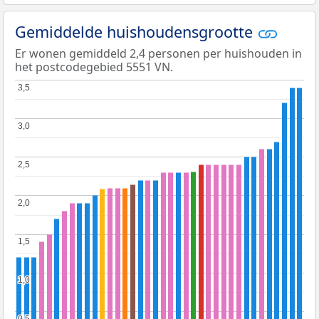
Gemiddelde huishoudensgrootte
Er wonen gemiddeld 2,4 personen per huishouden in
het postcodegebied 5551 VN.
3,5
3,5
3,0
3,0
2,5
2,5
2,0
2,0
1,5
1,5
1,0
1,0
0,5
0,5