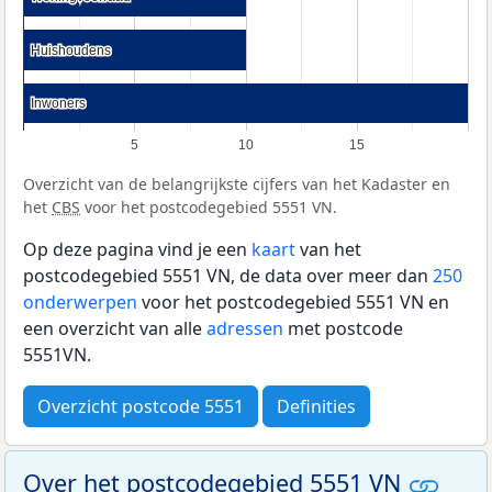
Huishoudens
Huishoudens
Inwoners
Inwoners
5
10
15
Overzicht van de belangrijkste cijfers van het Kadaster en
het
CBS
voor het postcodegebied 5551 VN.
Op deze pagina vind je een
kaart
van het
postcodegebied 5551 VN, de data over meer dan
250
onderwerpen
voor het postcodegebied 5551 VN en
een overzicht van alle
adressen
met postcode
5551VN.
Overzicht postcode 5551
Definities
Over het postcodegebied 5551 VN