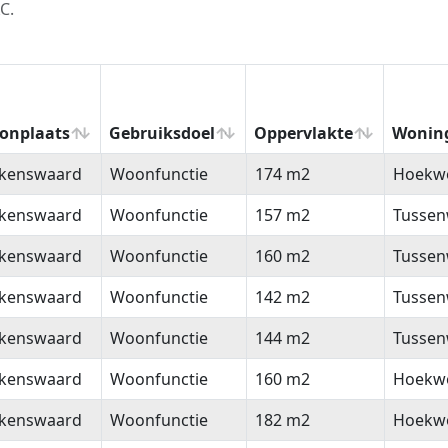
C.
onplaats
Gebruiksdoel
Oppervlakte
Wonin
onplaats
Gebruiksdoel
Oppervlakte
Wonin
lkenswaard
Woonfunctie
174 m2
Hoekw
lkenswaard
Woonfunctie
157 m2
Tussen
lkenswaard
Woonfunctie
160 m2
Tussen
lkenswaard
Woonfunctie
142 m2
Tussen
lkenswaard
Woonfunctie
144 m2
Tussen
lkenswaard
Woonfunctie
160 m2
Hoekw
lkenswaard
Woonfunctie
182 m2
Hoekw