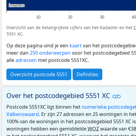
Inwoners
Inwoners
10
20
30
40
Overzicht van de belangrijkste cijfers van het Kadaster en het
5551 XC.
Op deze pagina vind je een
kaart
van het postcodegebied
meer dan
250 onderwerpen
voor het postcodegebied 55
alle
adressen
met postcode 5551XC.
Overzicht postcode 5551
Definities
Over het postcodegebied 5551 XC
Postcode 5551XC ligt binnen het
numerieke postcodege
Valkenswaard
. Er zijn 27 adressen en 25 woningen in h
100% van de woningen in het postcodegebied 5551 XC i
woningen hebben een gemiddelde
WOZ
waarde van €38
in het postcodegebied 5551 XC, waarvan het grootste de