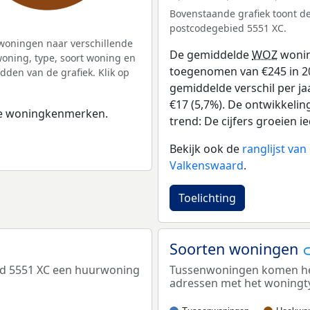
Bovenstaande grafiek toont 
postcodegebied 5551 XC.
woningen naar verschillende
De gemiddelde
WOZ
wonin
ning, type, soort woning en
toegenomen van €245 in 201
dden van de grafiek. Klik op
gemiddelde verschil per ja
€17 (5,7%). De ontwikkelin
 de woningkenmerken.
trend: De cijfers groeien ie
Bekijk ook de
ranglijst va
Valkenswaard
.
Toelichting
Soorten woningen
ed 5551 XC een huurwoning
Tussenwoningen komen het 
adressen met het woningt