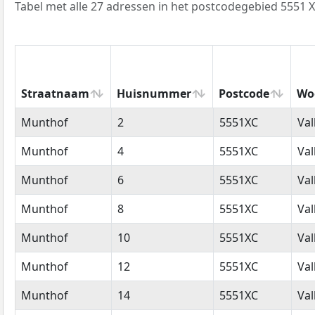
Tabel met alle 27 adressen in het postcodegebied 5551 X
Straatnaam
Huisnummer
Postcode
Wo
Straatnaam
Huisnummer
Postcode
Wo
Munthof
2
5551XC
Va
Munthof
4
5551XC
Va
Munthof
6
5551XC
Va
Munthof
8
5551XC
Va
Munthof
10
5551XC
Va
Munthof
12
5551XC
Va
Munthof
14
5551XC
Va