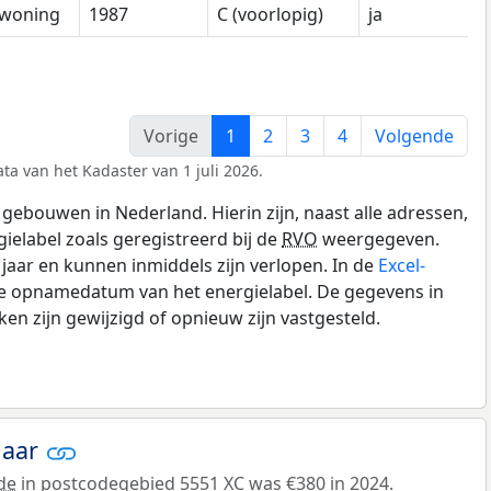
woning
1987
C (voorlopig)
ja
Vorige
1
2
3
4
Volgende
ta van het Kadaster van 1 juli 2026.
gebouwen in Nederland. Hierin zijn, naast alle adressen,
gielabel zoals geregistreerd bij de
RVO
weergegeven.
0 jaar en kunnen inmiddels zijn verlopen. In de
Excel-
de opnamedatum van het energielabel. De gegevens in
n zijn gewijzigd of opnieuw zijn vastgesteld.
jaar
de
in postcodegebied 5551 XC was €380 in 2024.