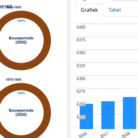
Grafiek
Tabel
€400
€400
€375
€375
€350
€350
€325
€325
€300
€300
€275
€275
€250
€250
€225
€225
2016
2018
2017