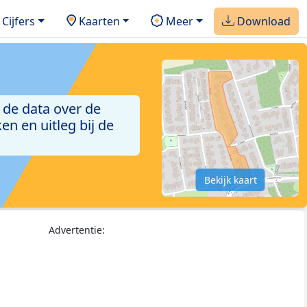
Cijfers
Kaarten
Meer
Download
 de data over de
n en uitleg bij de
Bekijk kaart
Advertentie: