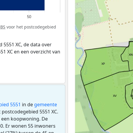
50
CBS
voor het postcodegebied
 5551 XC, de data over
51 XC en een overzicht van
bied 5551
in de
gemeente
et postcodegebied 5551 XC.
s een koopwoning. De
0. Er wonen 55 inwoners
el (27%) tussen de 45 en