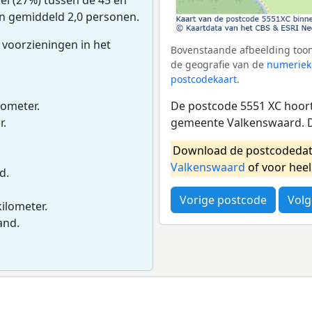
an gemiddeld 2,0 personen.
 voorzieningen in het
Bovenstaande afbeelding toon
de geografie van de
numeriek
postcodekaart
.
De postcode 5551 XC hoort 
lometer.
gemeente Valkenswaard. D
r.
Download de postcodedat
Valkenswaard
of voor hee
d.
Vorige postcode
Volg
kilometer.
and.