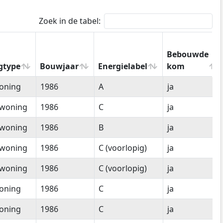
Zoek in de tabel:
Bebouwde
gtype
Bouwjaar
Energielabel
kom
gtype
Bouwjaar
Energielabel
Bebouwde
oning
1986
A
ja
kom
woning
1986
C
ja
woning
1986
B
ja
woning
1986
C (voorlopig)
ja
woning
1986
C (voorlopig)
ja
oning
1986
C
ja
oning
1986
C
ja