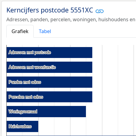
Kerncijfers postcode 5551XC
Adressen, panden, percelen, woningen, huishoudens en
Grafiek
Tabel
Adressen met postcode
Adressen met postcode
Adressen met woonfunctie
Adressen met woonfunctie
Panden met adres
Panden met adres
Percelen met adres
Percelen met adres
Woningvoorraad
Woningvoorraad
Huishoudens
Huishoudens