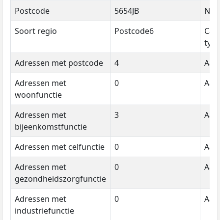
Postcode
5654JB
Na
Soort regio
Postcode6
Cat
typ
Adressen met postcode
4
Aant
Adressen met
0
Aant
woonfunctie
Adressen met
3
Aant
bijeenkomstfunctie
Adressen met celfunctie
0
Aant
Adressen met
0
Aant
gezondheidszorgfunctie
Adressen met
0
Aant
industriefunctie