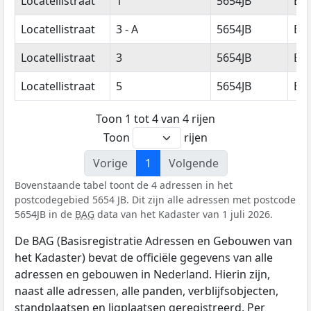
Locatellistraat
1
5654JB
Ei
Locatellistraat
3 - A
5654JB
Ei
Locatellistraat
3
5654JB
Ei
Locatellistraat
5
5654JB
Ei
Toon 1 tot 4 van 4 rijen
Toon
rijen
Vorige
1
Volgende
Bovenstaande tabel toont de 4 adressen in het
postcodegebied 5654 JB. Dit zijn alle adressen met postcode
5654JB in de
BAG
data van het Kadaster van 1 juli 2026.
De BAG (Basisregistratie Adressen en Gebouwen van
het Kadaster) bevat de officiële gegevens van alle
adressen en gebouwen in Nederland. Hierin zijn,
naast alle adressen, alle panden, verblijfsobjecten,
standplaatsen en ligplaatsen geregistreerd. Per