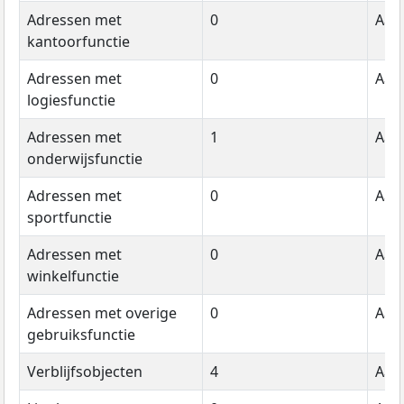
Adressen met
0
Aant
kantoorfunctie
Adressen met
0
Aant
logiesfunctie
Adressen met
1
Aant
onderwijsfunctie
Adressen met
0
Aant
sportfunctie
Adressen met
0
Aant
winkelfunctie
Adressen met overige
0
Aant
gebruiksfunctie
Verblijfsobjecten
4
Aant