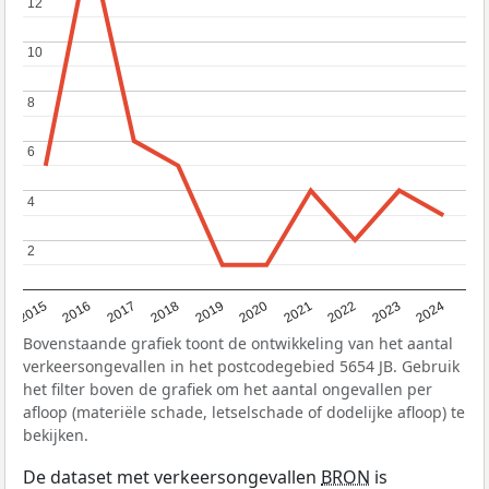
12
12
10
10
8
8
6
6
4
4
2
2
2015
2016
2017
2018
2019
2020
2021
2022
2023
2024
Bovenstaande grafiek toont de ontwikkeling van het aantal
verkeersongevallen in het postcodegebied 5654 JB. Gebruik
het filter boven de grafiek om het aantal ongevallen per
afloop (materiële schade, letselschade of dodelijke afloop) te
bekijken.
De dataset met verkeersongevallen
BRON
is