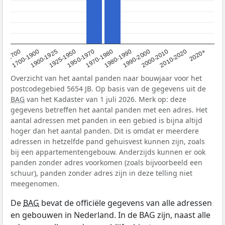
1950-1970
1990-2000
1900-1925
2020+
1970-1980
<1700
2000-2010
1925-1950
1980-1990
1700-1900
2010-2020
Overzicht van het aantal panden naar bouwjaar voor het
postcodegebied 5654 JB. Op basis van de gegevens uit de
BAG
van het Kadaster van 1 juli 2026. Merk op: deze
gegevens betreffen het aantal panden met een adres. Het
aantal adressen met panden in een gebied is bijna altijd
hoger dan het aantal panden. Dit is omdat er meerdere
adressen in hetzelfde pand gehuisvest kunnen zijn, zoals
bij een appartementengebouw. Anderzijds kunnen er ook
panden zonder adres voorkomen (zoals bijvoorbeeld een
schuur), panden zonder adres zijn in deze telling niet
meegenomen.
De
BAG
bevat de officiële gegevens van alle adressen
en gebouwen in Nederland. In de BAG zijn, naast alle