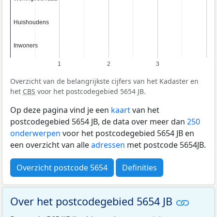
Huishoudens
Huishoudens
Inwoners
Inwoners
1
2
3
Overzicht van de belangrijkste cijfers van het Kadaster en
het
CBS
voor het postcodegebied 5654 JB.
Op deze pagina vind je een
kaart
van het
postcodegebied 5654 JB, de data over meer dan
250
onderwerpen
voor het postcodegebied 5654 JB en
een overzicht van alle
adressen
met postcode 5654JB.
Overzicht postcode 5654
Definities
Over het postcodegebied 5654 JB