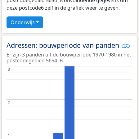
postcodegebied 5654 JB onvoldoende gegevens om
deze postcode6 zelf in de grafiek weer te geven.
Onderwijs
Adressen: bouwperiode van panden
Er zijn 3 panden uit de bouwperiode 1970-1980 in het
postcodegebied 5654 JB.
3
3
2
2
1
1