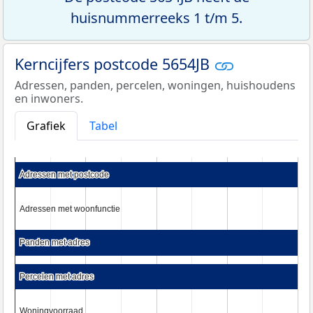
huisnummerreeks 1 t/m 5.
Kerncijfers postcode 5654JB
Adressen, panden, percelen, woningen, huishoudens
en inwoners.
Grafiek
Tabel
Adressen met postcode
Adressen met postcode
Adressen met woonfunctie
Adressen met woonfunctie
Panden met adres
Panden met adres
Percelen met adres
Percelen met adres
Woningvoorraad
Woningvoorraad