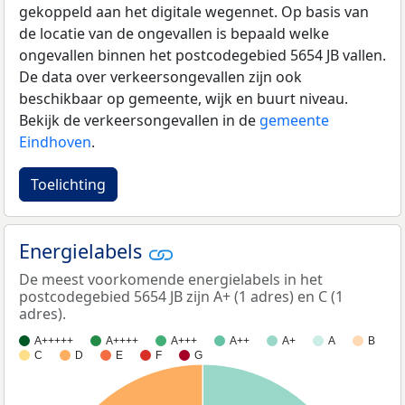
gekoppeld aan het digitale wegennet. Op basis van
de locatie van de ongevallen is bepaald welke
ongevallen binnen het postcodegebied 5654 JB vallen.
De data over verkeersongevallen zijn ook
beschikbaar op gemeente, wijk en buurt niveau.
Bekijk de verkeersongevallen in de
gemeente
Eindhoven
.
Toelichting
Energielabels
De meest voorkomende energielabels in het
postcodegebied 5654 JB zijn A+ (1 adres) en C (1
adres).
A+++++
A++++
A+++
A++
A+
A
B
C
D
E
F
G