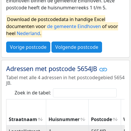
Eindhoven binnen de gemeente Eindhoven. Deze
postcode heeft de huisnummerreeks 1 t/m 5.
Download de postcodedata in handige Excel
documenten voor
de gemeente Eindhoven
of voor
heel
Nederland
.
Vorige postcode
Volgende postcode
Adressen met postcode 5654JB
Tabel met alle 4 adressen in het postcodegebied 5654
JB.
Zoek in de tabel:
Straatnaam
Huisnummer
Postcode
Wo
Straatnaam
Huisnummer
Postcode
Wo