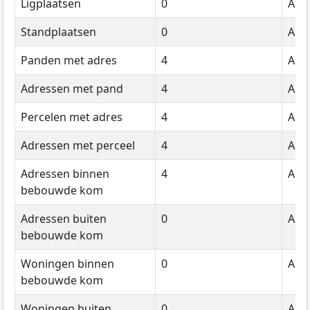
Ligplaatsen
0
Aant
Standplaatsen
0
Aant
Panden met adres
4
Aant
Adressen met pand
4
Aant
Percelen met adres
4
Aant
Adressen met perceel
4
Aant
Adressen binnen
4
Aant
bebouwde kom
Adressen buiten
0
Aant
bebouwde kom
Woningen binnen
0
Aant
bebouwde kom
Woningen buiten
0
Aant