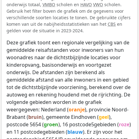
onderwijs totaal,
VMBO
scholen en
HAVO
VWO
scholen.
Gebruik het filter boven de grafiek om de gegevens voor
verschillende soorten locaties te tonen. De gebruikte cijfers
komen van uit de nabijheidsstatistieken van het
CBS
en
gelden voor de situatie in 2023-2024.
Deze grafiek toont een regionale vergelijking van de
gemiddelde reisafstanden voor inwoners van hun
woonadres naar de dichtstbijzijnde locaties voor
kinderopvang, basisonderwijs en voortgezet
onderwijs. De afstanden zijn berekend als
gemiddelde afstand van alle inwoners in een gebied
tot de dichtstbijzijnde voorziening, berekend over de
autoweg en rekening houdend met de rijrichting. De
volgende gebieden worden in de grafiek
weergegeven: Nederland (
oranje
), provincie Noord-
Brabant (
bruin
), gemeente Eindhoven (
geel
),
postcode 5654 (
groen
), 16 postcode5gebieden (
roze
)
en 11 postcodegebieden (
blauw
). Er zijn voor het