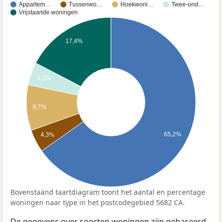
Appartem…
Tussenwo…
Hoekwoni…
Twee-ond…
Vrijstaande woningen
17,4%
4,3%
8,7%
65,2%
4,3%
Bovenstaand taartdiagram toont het aantal en percentage
woningen naar type in het postcodegebied 5682 CA.
De gegevens over soorten woningen zijn gebaseerd