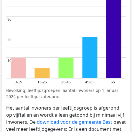
30
30
20
20
10
10
0-15
15-25
25-45
45-65
65+
Bevolking, leeftijdsgroepen: aantal inwoners op 1 januari
2024 per leeftijdscategorie.
Het aantal inwoners per leeftijdsgroep is afgerond
op vijftallen en wordt alleen getoond bij minimaal vijf
inwoners. De
download voor de gemeente Best
bevat
veel meer leeftijdgegevens: Er is een document met