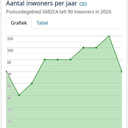
Aantal inwoners per jaar
Postcodegebied 5682CA telt 90 inwoners in 2024.
Grafiek
Tabel
105
105
100
100
95
95
90
90
85
85
80
80
75
75
70
70