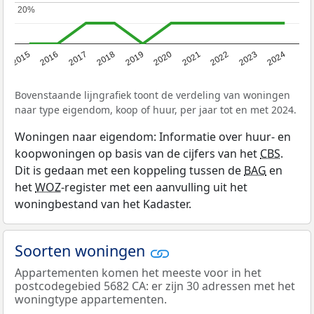
20%
20%
2015
2016
2017
2018
2019
2020
2021
2022
2023
2024
Bovenstaande lijngrafiek toont de verdeling van woningen
naar type eigendom, koop of huur, per jaar tot en met 2024.
Woningen naar eigendom: Informatie over huur- en
koopwoningen op basis van de cijfers van het
CBS
.
Dit is gedaan met een koppeling tussen de
BAG
en
het
WOZ
-register met een aanvulling uit het
woningbestand van het Kadaster.
Soorten woningen
Appartementen komen het meeste voor in het
postcodegebied 5682 CA: er zijn 30 adressen met het
woningtype appartementen.