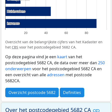
Huishoudens
Huishoudens
Inwoners
Inwoners
20
40
60
80
Overzicht van de belangrijkste cijfers van het Kadaster en
het
CBS
voor het postcodegebied 5682 CA.
Op deze pagina vind je een
kaart
van het
postcodegebied 5682 CA, de data over meer dan
250
onderwerpen
voor het postcodegebied 5682 CA en
een overzicht van alle
adressen
met postcode
5682CA.
Overzicht postcode 5682
Definities
Over het postcodegebied 5682 CA