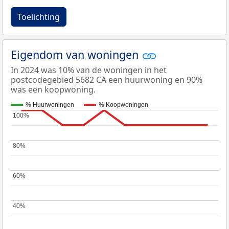
Toelichting
Eigendom van woningen
In 2024 was 10% van de woningen in het
postcodegebied 5682 CA een huurwoning en 90%
was een koopwoning.
% Huurwoningen
% Koopwoningen
100%
100%
80%
80%
60%
60%
40%
40%