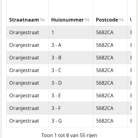
Straatnaam
Huisnummer
Postcode
Wo
Straatnaam
Huisnummer
Postcode
Wo
Oranjestraat
1
5682CA
Bes
Oranjestraat
3 - A
5682CA
Bes
Oranjestraat
3 - B
5682CA
Bes
Oranjestraat
3 - C
5682CA
Bes
Oranjestraat
3 - D
5682CA
Bes
Oranjestraat
3 - E
5682CA
Bes
Oranjestraat
3 - F
5682CA
Bes
Oranjestraat
3 - G
5682CA
Bes
Toon 1 tot 8 van 55 rijen