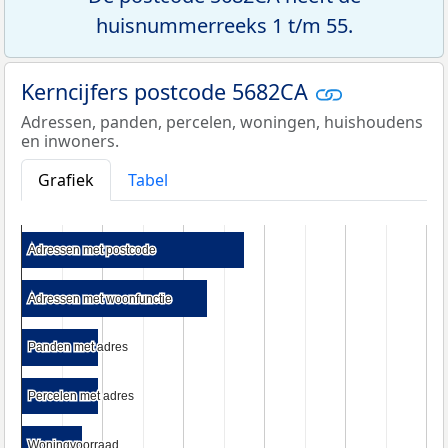
huisnummerreeks 1 t/m 55.
Kerncijfers postcode 5682CA
Adressen, panden, percelen, woningen, huishoudens
en inwoners.
Grafiek
Tabel
Adressen met postcode
Adressen met postcode
Adressen met woonfunctie
Adressen met woonfunctie
Panden met adres
Panden met adres
Percelen met adres
Percelen met adres
Woningvoorraad
Woningvoorraad