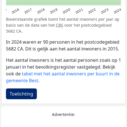
2015
2016
2017
2018
2019
2020
2021
2022
2023
2024
Bovenstaande grafiek toont het aantal inwoners per jaar op
basis van de data van het
CBS
voor het postcodegebied
5682 CA.
In 2024 waren er 90 personen in het postcodegebied
5682 CA. Dit is gelijk aan het aantal inwoners in 2015.
Het aantal inwoners is het aantal personen zoals op 1
januari in het bevolkingsregister vastgelegd. Bekijk
ook de
tabel met het aantal inwoners per buurt in de
gemeente Best
.
Toelichting
Advertentie: