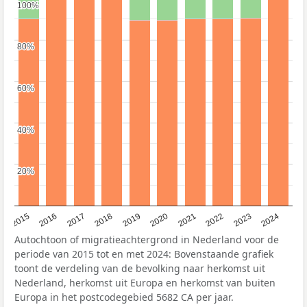
100%
100%
80%
80%
60%
60%
40%
40%
20%
20%
2015
2016
2017
2018
2019
2020
2021
2022
2023
2024
Autochtoon of migratieachtergrond in Nederland voor de
periode van 2015 tot en met 2024: Bovenstaande grafiek
toont de verdeling van de bevolking naar herkomst uit
Nederland, herkomst uit Europa en herkomst van buiten
Europa in het postcodegebied 5682 CA per jaar.