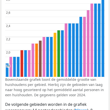
2,6
2,6
2,4
2,4
2,2
2,2
2,0
2,0
1,8
1,8
Bovenstaande grafiek toont de gemiddelde grootte van
huishoudens per gebied. Hierbij zijn de gebieden van laag
naar hoog gesorteerd op het gemiddeld aantal personen in
een huishouden. De gegevens gelden voor 2024.
De volgende gebieden worden in de grafiek