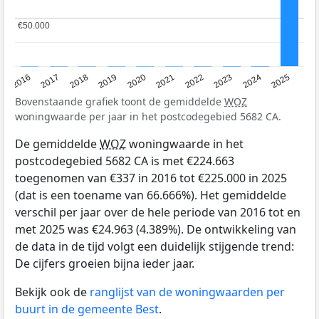
€50.000
€50.000
2016
2017
2018
2019
2020
2021
2022
2023
2024
2025
Bovenstaande grafiek toont de gemiddelde
WOZ
woningwaarde per jaar in het postcodegebied 5682 CA.
De gemiddelde
WOZ
woningwaarde in het
postcodegebied 5682 CA is met €224.663
toegenomen van €337 in 2016 tot €225.000 in 2025
(dat is een toename van 66.666%). Het gemiddelde
verschil per jaar over de hele periode van 2016 tot en
met 2025 was €24.963 (4.389%). De ontwikkeling van
de data in de tijd volgt een duidelijk stijgende trend:
De cijfers groeien bijna ieder jaar.
Bekijk ook de
ranglijst van de woningwaarden per
buurt in de gemeente Best
.