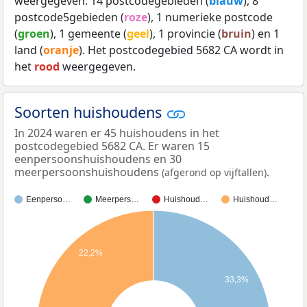
weergegeven: 14 postcodegebieden (
blauw
), 8
postcode5gebieden (
roze
), 1 numerieke postcode
(
groen
), 1 gemeente (
geel
), 1 provincie (
bruin
) en 1
land (
oranje
). Het postcodegebied 5682 CA wordt in
het
rood
weergegeven.
Soorten huishoudens
In 2024 waren er 45 huishoudens in het
postcodegebied 5682 CA. Er waren 15
eenpersoonshuishoudens en 30
meerpersoonshuishoudens
.
(afgerond op vijftallen)
Eenperso…
Meerpers…
Huishoud…
Huishoud…
22,2%
33,3%