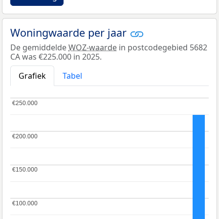
Woningwaarde per jaar
De gemiddelde
WOZ-waarde
in postcodegebied 5682
CA was €225.000 in 2025.
Grafiek
Tabel
€250.000
€250.000
€200.000
€200.000
€150.000
€150.000
€100.000
€100.000